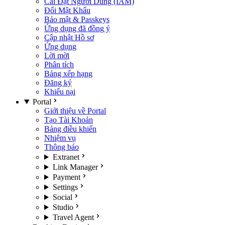
Cài Đặt Người Dùng (IAM)
Đổi Mật Khẩu
Bảo mật & Passkeys
Ứng dụng đã đồng ý
Cập nhật Hồ sơ
Ứng dụng
Lời mời
Phân tích
Bảng xếp hạng
Đăng ký
Khiếu nại
Portal
Giới thiệu về Portal
Tạo Tài Khoản
Bảng điều khiển
Nhiệm vụ
Thông báo
Extranet
Link Manager
Payment
Settings
Social
Studio
Travel Agent