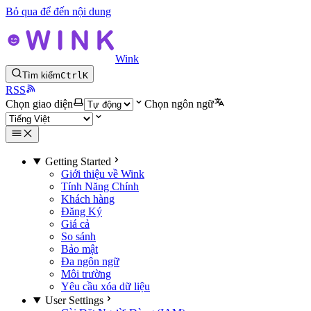
Bỏ qua để đến nội dung
Wink
Tìm kiếm
Ctrl
K
RSS
Chọn giao diện
Chọn ngôn ngữ
Getting Started
Giới thiệu về Wink
Tính Năng Chính
Khách hàng
Đăng Ký
Giá cả
So sánh
Bảo mật
Đa ngôn ngữ
Môi trường
Yêu cầu xóa dữ liệu
User Settings