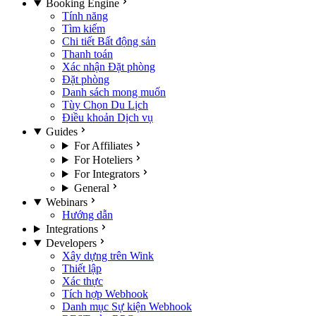
Booking Engine
Tính năng
Tìm kiếm
Chi tiết Bất động sản
Thanh toán
Xác nhận Đặt phòng
Đặt phòng
Danh sách mong muốn
Tùy Chọn Du Lịch
Điều khoản Dịch vụ
Guides
For Affiliates
For Hoteliers
For Integrators
General
Webinars
Hướng dẫn
Integrations
Developers
Xây dựng trên Wink
Thiết lập
Xác thực
Tích hợp Webhook
Danh mục Sự kiện Webhook