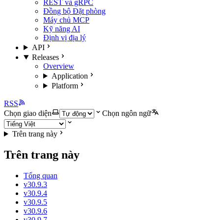
REST và gRPC
Đồng bộ Đặt phòng
Máy chủ MCP
Kỹ năng AI
Định vị địa lý
API
Releases
Overview
Application
Platform
RSS
Chọn giao diện
Chọn ngôn ngữ
Trên trang này
Trên trang này
Tổng quan
v30.9.3
v30.9.4
v30.9.5
v30.9.6
v30.9.7