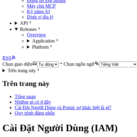
Đồng bộ Đặt phòng
Máy chủ MCP
Kỹ năng AI
Định vị địa lý
API
Releases
Overview
Application
Platform
RSS
Chọn giao diện
Chọn ngôn ngữ
Trên trang này
Trên trang này
Tổng quan
Những gì có ở đây
Cài Đặt Người Dùng và Portal: sự khác biệt là gì?
Quy trình đăng nhập
Cài Đặt Người Dùng (IAM)