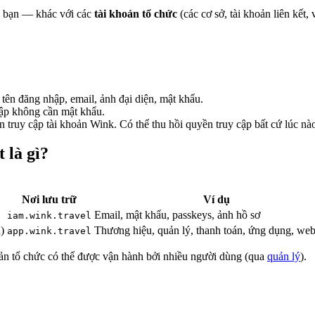
 bạn — khác với các
tài khoản tổ chức
(các cơ sở, tài khoản liên kết,
tên đăng nhập, email, ảnh đại diện, mật khẩu.
p không cần mật khẩu.
uy cập tài khoản Wink. Có thể thu hồi quyền truy cập bất cứ lúc nà
 là gì?
Nơi lưu trữ
Ví dụ
Email, mật khẩu, passkeys, ảnh hồ sơ
iam.wink.travel
)
Thương hiệu, quản lý, thanh toán, ứng dụng, we
app.wink.travel
oản tổ chức có thể được vận hành bởi nhiều người dùng (qua
quản lý
).