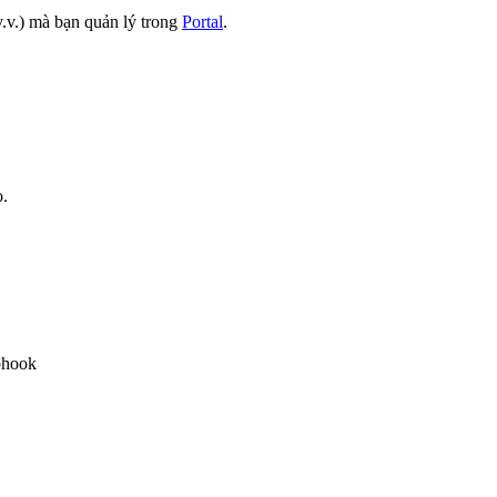
 v.v.) mà bạn quản lý trong
Portal
.
o.
bhook