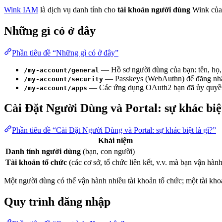
Wink IAM
là dịch vụ danh tính cho
tài khoản người dùng
Wink của
Những gì có ở đây
Phần tiêu đề “Những gì có ở đây”
— Hồ sơ người dùng của bạn: tên, họ, 
/my-account/general
— Passkeys (WebAuthn) để đăng nhậ
/my-account/security
— Các ứng dụng OAuth2 bạn đã ủy quyền tr
/my-account/apps
Cài Đặt Người Dùng và Portal: sự khác biệt
Phần tiêu đề “Cài Đặt Người Dùng và Portal: sự khác biệt là gì?”
Khái niệm
Danh tính người dùng
(bạn, con người)
Tài khoản tổ chức
(các cơ sở, tổ chức liên kết, v.v. mà bạn vận hành
Một người dùng có thể vận hành nhiều tài khoản tổ chức; một tài kh
Quy trình đăng nhập