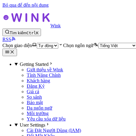
Bỏ qua để đến nội dung
Wink
Tìm kiếm
Ctrl
K
RSS
Chọn giao diện
Chọn ngôn ngữ
Getting Started
Giới thiệu về Wink
Tính Năng Chính
Khách hàng
Đăng Ký
Giá cả
So sánh
Bảo mật
Đa ngôn ngữ
Môi trường
Yêu cầu xóa dữ liệu
User Settings
Cài Đặt Người Dùng (IAM)
Đổi Mật Khẩu