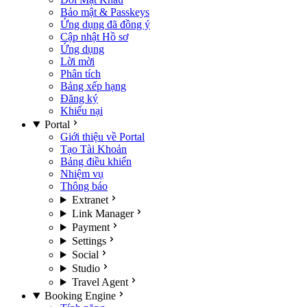
Bảo mật & Passkeys
Ứng dụng đã đồng ý
Cập nhật Hồ sơ
Ứng dụng
Lời mời
Phân tích
Bảng xếp hạng
Đăng ký
Khiếu nại
Portal
Giới thiệu về Portal
Tạo Tài Khoản
Bảng điều khiển
Nhiệm vụ
Thông báo
Extranet
Link Manager
Payment
Settings
Social
Studio
Travel Agent
Booking Engine