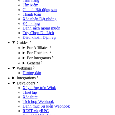
Tính năng
Tìm kiếm
Chi tiết Bất động sản
Thanh toán
Xác nhận Đặt phòng
Đặt phòng
Danh sách mong muốn
Tùy Chọn Du Lịch
Điều khoản Dịch vụ
Guides
For Affiliates
For Hoteliers
For Integrators
General
Webinars
Hướng dẫn
Integrations
Developers
Xây dựng trên Wink
Thiết lập
Xác thực
Tích hợp Webhook
Danh mục Sự kiện Webhook
REST và gRPC