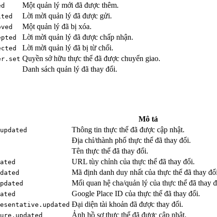
Một quản lý mới đã được thêm.
ed
Lời mời quản lý đã được gửi.
ited
Một quản lý đã bị xóa.
oved
Lời mời quản lý đã được chấp nhận.
epted
Lời mời quản lý đã bị từ chối.
ected
Quyền sở hữu thực thể đã được chuyển giao.
er.set
Danh sách quản lý đã thay đổi.
Mô tả
Thông tin thực thể đã được cập nhật.
updated
Địa chỉ/thành phố thực thể đã thay đổi.
Tên thực thể đã thay đổi.
URL tùy chỉnh của thực thể đã thay đổi.
ated
Mã định danh duy nhất của thực thể đã thay đổi
dated
Mối quan hệ cha/quản lý của thực thể đã thay đ
pdated
Google Place ID của thực thể đã thay đổi.
ated
Đại diện tài khoản đã được thay đổi.
esentative.updated
Ảnh hồ sơ thực thể đã được cập nhật.
ure.updated