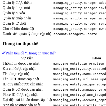
Quản lý được thêm
managing_entity.manager.add
Quản lý được mời
managing_entity.manager.inv
Quản lý bị xóa
managing_entity.manager.rem
Quản lý chấp nhận
managing_entity.manager.acc
Quản lý từ chối
managing_entity.manager.rej
Chủ sở hữu được đặt
managing_entity.manager.own
Danh sách quản lý được cập nhật
account.managers.update
Thông tin thực thể
Phần tiêu đề “Thông tin thực thể”
Sự kiện
Khóa
Thông tin được cập nhật
managing_entity.information.
Địa chỉ được cập nhật
managing_entity.city.updated
Tên được cập nhật
managing_entity.name.updated
Tên URL được cập nhật
managing_entity.url_name.upd
ID duy nhất được cập nhật
managing_entity.unique_id.up
Quản lý bởi được cập nhật
managing_entity.managed_by.u
Place ID được cập nhật
managing_entity.place_id.upd
Đại diện tài khoản được cập nhật
managing_entity.account_repr
Ảnh hồ sơ được cập nhật
managing_entity.profile_pict