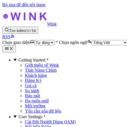
Bỏ qua để đến nội dung
Wink
Tìm kiếm
Ctrl
K
RSS
Chọn giao diện
Chọn ngôn ngữ
Getting Started
Giới thiệu về Wink
Tính Năng Chính
Khách hàng
Đăng Ký
Giá cả
So sánh
Bảo mật
Đa ngôn ngữ
Môi trường
Yêu cầu xóa dữ liệu
User Settings
Cài Đặt Người Dùng (IAM)
Đổi Mật Khẩu