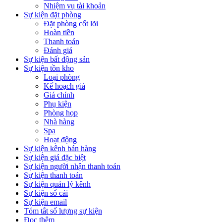
Nhiệm vụ tài khoản
Sự kiện đặt phòng
Đặt phòng cốt lõi
Hoàn tiền
Thanh toán
Đánh giá
Sự kiện bất động sản
Sự kiện tồn kho
Loại phòng
Kế hoạch giá
Giá chính
Phụ kiện
Phòng họp
Nhà hàng
Spa
Hoạt động
Sự kiện kênh bán hàng
Sự kiện giá đặc biệt
Sự kiện người nhận thanh toán
Sự kiện thanh toán
Sự kiện quản lý kênh
Sự kiện sổ cái
Sự kiện email
Tóm tắt số lượng sự kiện
Đọc thêm