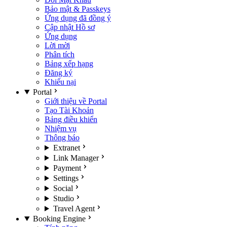
Bảo mật & Passkeys
Ứng dụng đã đồng ý
Cập nhật Hồ sơ
Ứng dụng
Lời mời
Phân tích
Bảng xếp hạng
Đăng ký
Khiếu nại
Portal
Giới thiệu về Portal
Tạo Tài Khoản
Bảng điều khiển
Nhiệm vụ
Thông báo
Extranet
Link Manager
Payment
Settings
Social
Studio
Travel Agent
Booking Engine