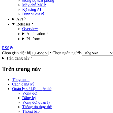
Đồng bộ Đặt phòng
Máy chủ MCP
Kỹ năng AI
Định vị địa lý
API
Releases
Overview
Application
Platform
RSS
Chọn giao diện
Chọn ngôn ngữ
Trên trang này
Trên trang này
Tổng quan
Cách đăng ký
Quản lý sự kiện thực thể
Vòng đời
Đăng ký
Vòng đời quản lý
Thông tin thực thể
Thông báo