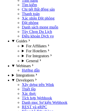
Tính năng
Tìm kiếm
Chi tiết Bất động sản
Thanh toán
Xác nhận Đặt phòng
Đặt phòng
Danh sách mong muốn
Tùy Chọn Du Lịch
Điều khoản Dịch vụ
Guides
For Affiliates
For Hoteliers
For Integrators
General
Webinars
Hướng dẫn
Integrations
Developers
Xây dựng trên Wink
Thiết lập
Xác thực
Tích hợp Webhook
Danh mục Sự kiện Webhook
REST và gRPC