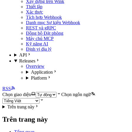
Xây dựng trên Wink
Thiết lập
Xác thực
Tích hợp Webhook
Danh mục Sự kiện Webhook
REST và gRPC
Đồng bộ Đặt phòng
Máy chủ MCP
Kỹ năng AI
Định vị địa lý
API
Releases
Overview
Application
Platform
RSS
Chọn giao diện
Chọn ngôn ngữ
Trên trang này
Trên trang này
Tổng quan