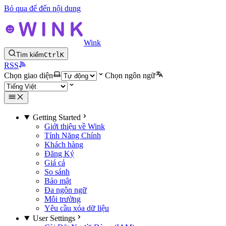
Bỏ qua để đến nội dung
Wink
Tìm kiếm
Ctrl
K
RSS
Chọn giao diện
Chọn ngôn ngữ
Getting Started
Giới thiệu về Wink
Tính Năng Chính
Khách hàng
Đăng Ký
Giá cả
So sánh
Bảo mật
Đa ngôn ngữ
Môi trường
Yêu cầu xóa dữ liệu
User Settings