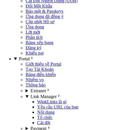
Cài Đặt Người Dùng (IAM)
Đổi Mật Khẩu
Bảo mật & Passkeys
Ứng dụng đã đồng ý
Cập nhật Hồ sơ
Ứng dụng
Lời mời
Phân tích
Bảng xếp hạng
Đăng ký
Khiếu nại
Portal
Giới thiệu về Portal
Tạo Tài Khoản
Bảng điều khiển
Nhiệm vụ
Thông báo
Extranet
Link Manager
WinkLinks là gì
Yêu cầu URL của bạn
Nội dung
Tổ chức
Cài đặt
Payment