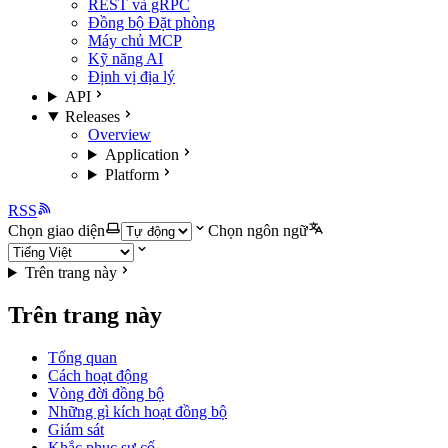
REST và gRPC
Đồng bộ Đặt phòng
Máy chủ MCP
Kỹ năng AI
Định vị địa lý
API
Releases
Overview
Application
Platform
RSS
Chọn giao diện
Chọn ngôn ngữ
Trên trang này
Trên trang này
Tổng quan
Cách hoạt động
Vòng đời đồng bộ
Những gì kích hoạt đồng bộ
Giám sát
Khắc phục sự cố