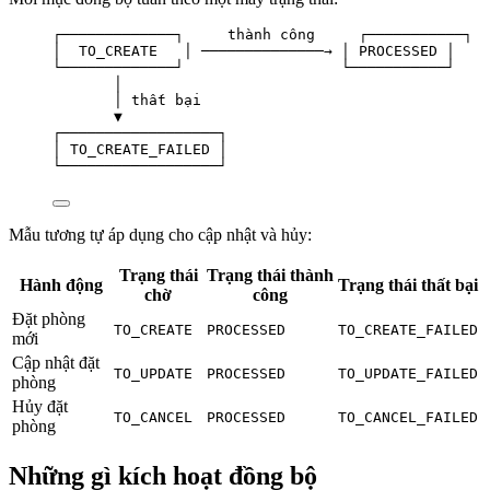
┌─────────────┐     thành công     ┌───────────┐
│  TO_CREATE   │ ──────────────→ │ PROCESSED │
└─────────────┘                  └───────────┘
│
│ thất bại
▼
┌──────────────────┐
│ TO_CREATE_FAILED │
└──────────────────┘
Mẫu tương tự áp dụng cho cập nhật và hủy:
Trạng thái
Trạng thái thành
Hành động
Trạng thái thất bại
chờ
công
Đặt phòng
TO_CREATE
PROCESSED
TO_CREATE_FAILED
mới
Cập nhật đặt
TO_UPDATE
PROCESSED
TO_UPDATE_FAILED
phòng
Hủy đặt
TO_CANCEL
PROCESSED
TO_CANCEL_FAILED
phòng
Những gì kích hoạt đồng bộ