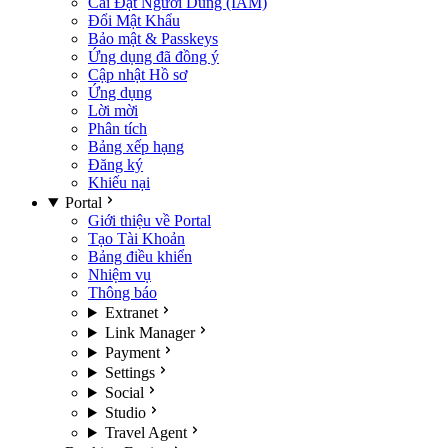
Cài Đặt Người Dùng (IAM)
Đổi Mật Khẩu
Bảo mật & Passkeys
Ứng dụng đã đồng ý
Cập nhật Hồ sơ
Ứng dụng
Lời mời
Phân tích
Bảng xếp hạng
Đăng ký
Khiếu nại
Portal
Giới thiệu về Portal
Tạo Tài Khoản
Bảng điều khiển
Nhiệm vụ
Thông báo
Extranet
Link Manager
Payment
Settings
Social
Studio
Travel Agent