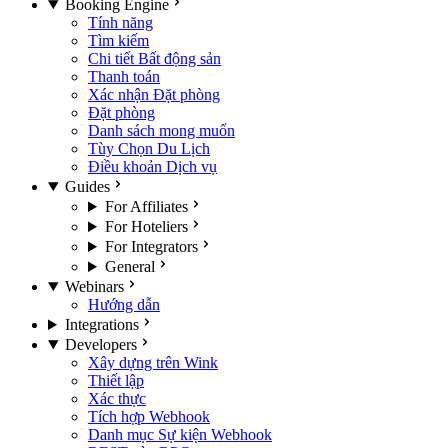
Booking Engine
Tính năng
Tìm kiếm
Chi tiết Bất động sản
Thanh toán
Xác nhận Đặt phòng
Đặt phòng
Danh sách mong muốn
Tùy Chọn Du Lịch
Điều khoản Dịch vụ
Guides
For Affiliates
For Hoteliers
For Integrators
General
Webinars
Hướng dẫn
Integrations
Developers
Xây dựng trên Wink
Thiết lập
Xác thực
Tích hợp Webhook
Danh mục Sự kiện Webhook