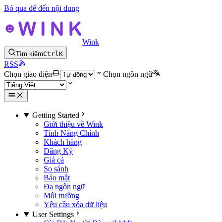
Bỏ qua để đến nội dung
Wink
Tìm kiếm
Ctrl
K
RSS
Chọn giao diện
Chọn ngôn ngữ
Getting Started
Giới thiệu về Wink
Tính Năng Chính
Khách hàng
Đăng Ký
Giá cả
So sánh
Bảo mật
Đa ngôn ngữ
Môi trường
Yêu cầu xóa dữ liệu
User Settings