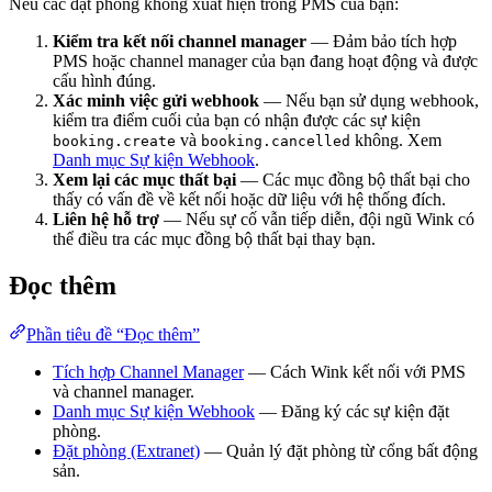
Nếu các đặt phòng không xuất hiện trong PMS của bạn:
Kiểm tra kết nối channel manager
— Đảm bảo tích hợp
PMS hoặc channel manager của bạn đang hoạt động và được
cấu hình đúng.
Xác minh việc gửi webhook
— Nếu bạn sử dụng webhook,
kiểm tra điểm cuối của bạn có nhận được các sự kiện
và
không. Xem
booking.create
booking.cancelled
Danh mục Sự kiện Webhook
.
Xem lại các mục thất bại
— Các mục đồng bộ thất bại cho
thấy có vấn đề về kết nối hoặc dữ liệu với hệ thống đích.
Liên hệ hỗ trợ
— Nếu sự cố vẫn tiếp diễn, đội ngũ Wink có
thể điều tra các mục đồng bộ thất bại thay bạn.
Đọc thêm
Phần tiêu đề “Đọc thêm”
Tích hợp Channel Manager
— Cách Wink kết nối với PMS
và channel manager.
Danh mục Sự kiện Webhook
— Đăng ký các sự kiện đặt
phòng.
Đặt phòng (Extranet)
— Quản lý đặt phòng từ cổng bất động
sản.