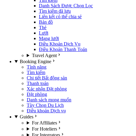
Tìm kiếm
Danh Sách Được Chọn Lọc
Tìm kiếm đã lưu
Liên kết có thể chia sẻ
Bản đồ
Thẻ
Lưới
Mạng lưới
Điều Khoản Dịch Vụ
Điều Khoản Thanh Toán
Travel Agent
Booking Engine
Tính năng
Tìm kiếm
Chi tiết Bất động sản
Thanh toán
Xác nhận Đặt phòng
Đặt phòng
Danh sách mong muốn
Tùy Chọn Du Lịch
Điều khoản Dịch vụ
Guides
For Affiliates
For Hoteliers
For Integrators