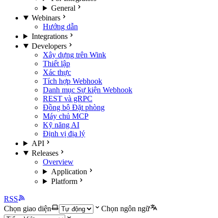
General
Webinars
Hướng dẫn
Integrations
Developers
Xây dựng trên Wink
Thiết lập
Xác thực
Tích hợp Webhook
Danh mục Sự kiện Webhook
REST và gRPC
Đồng bộ Đặt phòng
Máy chủ MCP
Kỹ năng AI
Định vị địa lý
API
Releases
Overview
Application
Platform
RSS
Chọn giao diện
Chọn ngôn ngữ