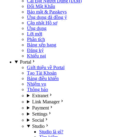
Cài Đặt Người Dùng (IAM)
Đổi Mật Khẩu
Bảo mật & Passkeys
Ứng dụng đã đồng ý
Cập nhật Hồ sơ
Ứng dụng
Lời mời
Phân tích
Bảng xếp hạng
Đăng ký
Khiếu nại
Portal
Giới thiệu về Portal
Tạo Tài Khoản
Bảng điều khiển
Nhiệm vụ
Thông báo
Extranet
Link Manager
Payment
Settings
Social
Studio
Studio là gì?