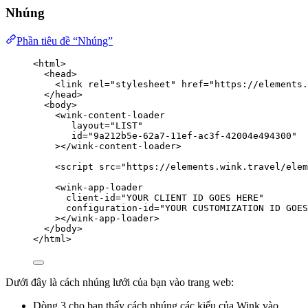
Nhúng
Phần tiêu đề “Nhúng”
<
html
>
<
head
>
<
link
rel
=
"
stylesheet
"
href
=
"
https://elements.
</
head
>
<
body
>
<
wink-content-loader
layout
=
"
LIST
"
id
=
"
9a212b5e-62a7-11ef-ac3f-42004e494300
"
></
wink-content-loader
>
<
script
src
=
"
https://elements.wink.travel/elem
<
wink-app-loader
client-id
=
"
YOUR CLIENT ID GOES HERE
"
configuration-id
=
"
YOUR CUSTOMIZATION ID GOES
></
wink-app-loader
>
</
body
>
</
html
>
Dưới đây là cách nhúng lưới của bạn vào trang web:
Dòng 3 cho bạn thấy cách nhúng các kiểu của Wink vào