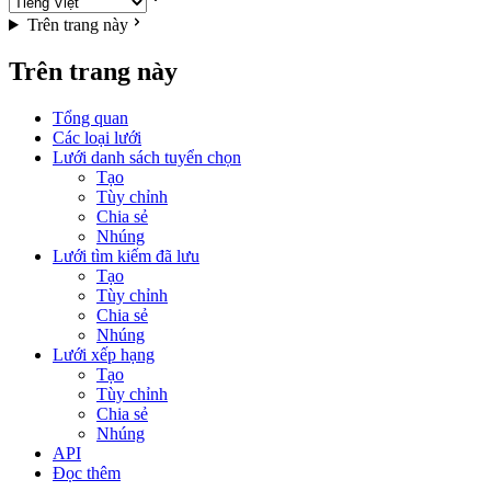
Trên trang này
Trên trang này
Tổng quan
Các loại lưới
Lưới danh sách tuyển chọn
Tạo
Tùy chỉnh
Chia sẻ
Nhúng
Lưới tìm kiếm đã lưu
Tạo
Tùy chỉnh
Chia sẻ
Nhúng
Lưới xếp hạng
Tạo
Tùy chỉnh
Chia sẻ
Nhúng
API
Đọc thêm