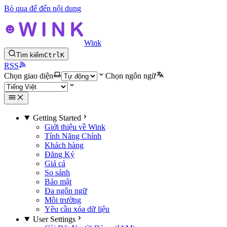
Bỏ qua để đến nội dung
Wink
Tìm kiếm
Ctrl
K
RSS
Chọn giao diện
Chọn ngôn ngữ
Getting Started
Giới thiệu về Wink
Tính Năng Chính
Khách hàng
Đăng Ký
Giá cả
So sánh
Bảo mật
Đa ngôn ngữ
Môi trường
Yêu cầu xóa dữ liệu
User Settings