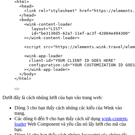
<
html
>
<
head
>
<
link
rel
=
"
stylesheet
"
href
=
"
https://elements.
</
head
>
<
body
>
<
wink-content-loader
layout
=
"
LIST
"
id
=
"
be3130d5-62a7-11ef-ac3f-42004e494300
"
></
wink-content-loader
>
<
script
src
=
"
https://elements.wink.travel/elem
<
wink-app-loader
client-id
=
"
YOUR CLIENT ID GOES HERE
"
configuration-id
=
"
YOUR CUSTOMIZATION ID GOES
></
wink-app-loader
>
</
body
>
</
html
>
Dưới đây là cách nhúng lưới của bạn vào trang web:
Dòng 3 cho bạn thấy cách nhúng các kiểu của Wink vào
trang.
Các dòng 6 đến 9 cho bạn thấy cách sử dụng
wink-content-
loader
Web Component và yêu cầu nó lấy lưới cho mã của
bạn.
Dòng 11 cho bạn thấy cách nhúng Javascript của chúng tôi