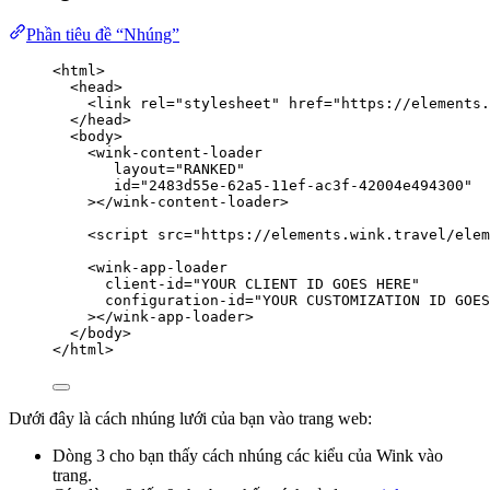
Phần tiêu đề “Nhúng”
<
html
>
<
head
>
<
link
rel
=
"
stylesheet
"
href
=
"
https://elements.
</
head
>
<
body
>
<
wink-content-loader
layout
=
"
RANKED
"
id
=
"
2483d55e-62a5-11ef-ac3f-42004e494300
"
></
wink-content-loader
>
<
script
src
=
"
https://elements.wink.travel/elem
<
wink-app-loader
client-id
=
"
YOUR CLIENT ID GOES HERE
"
configuration-id
=
"
YOUR CUSTOMIZATION ID GOES
></
wink-app-loader
>
</
body
>
</
html
>
Dưới đây là cách nhúng lưới của bạn vào trang web:
Dòng 3 cho bạn thấy cách nhúng các kiểu của Wink vào
trang.