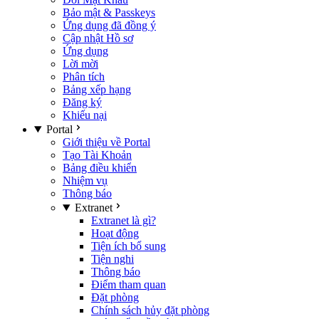
Bảo mật & Passkeys
Ứng dụng đã đồng ý
Cập nhật Hồ sơ
Ứng dụng
Lời mời
Phân tích
Bảng xếp hạng
Đăng ký
Khiếu nại
Portal
Giới thiệu về Portal
Tạo Tài Khoản
Bảng điều khiển
Nhiệm vụ
Thông báo
Extranet
Extranet là gì?
Hoạt động
Tiện ích bổ sung
Tiện nghi
Thông báo
Điểm tham quan
Đặt phòng
Chính sách hủy đặt phòng