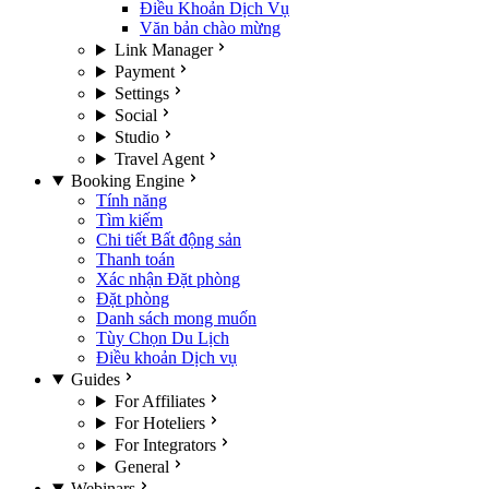
Điều Khoản Dịch Vụ
Văn bản chào mừng
Link Manager
Payment
Settings
Social
Studio
Travel Agent
Booking Engine
Tính năng
Tìm kiếm
Chi tiết Bất động sản
Thanh toán
Xác nhận Đặt phòng
Đặt phòng
Danh sách mong muốn
Tùy Chọn Du Lịch
Điều khoản Dịch vụ
Guides
For Affiliates
For Hoteliers
For Integrators
General
Webinars