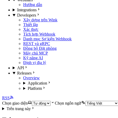
Hướng dẫn
Integrations
Developers
Xây dựng trên Wink
Thiết lập
Xác thực
Tích hợp Webhook
Danh mục Sự kiện Webhook
REST và gRPC
Đồng bộ Đặt phòng
Máy chủ MCP
Kỹ năng AI
Định vị địa lý
API
Releases
Overview
Application
Platform
RSS
Chọn giao diện
Chọn ngôn ngữ
Trên trang này