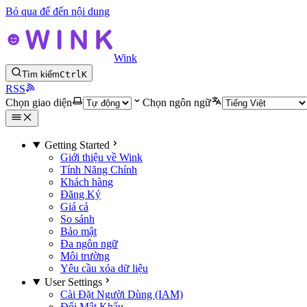
Bỏ qua để đến nội dung
Wink
Tìm kiếm
Ctrl
K
RSS
Chọn giao diện
Chọn ngôn ngữ
Getting Started
Giới thiệu về Wink
Tính Năng Chính
Khách hàng
Đăng Ký
Giá cả
So sánh
Bảo mật
Đa ngôn ngữ
Môi trường
Yêu cầu xóa dữ liệu
User Settings
Cài Đặt Người Dùng (IAM)
Đổi Mật Khẩu