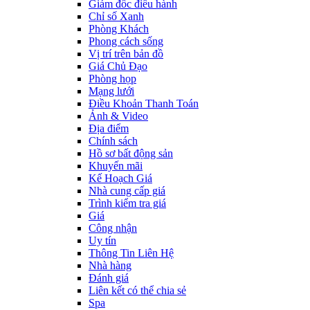
Giám đốc điều hành
Chỉ số Xanh
Phòng Khách
Phong cách sống
Vị trí trên bản đồ
Giá Chủ Đạo
Phòng họp
Mạng lưới
Điều Khoản Thanh Toán
Ảnh & Video
Địa điểm
Chính sách
Hồ sơ bất động sản
Khuyến mãi
Kế Hoạch Giá
Nhà cung cấp giá
Trình kiểm tra giá
Giá
Công nhận
Uy tín
Thông Tin Liên Hệ
Nhà hàng
Đánh giá
Liên kết có thể chia sẻ
Spa