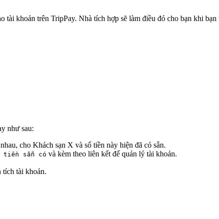
ạo tài khoản trên TripPay. Nhà tích hợp sẽ làm điều đó cho bạn khi bạn 
ay như sau:
c nhau, cho Khách sạn X và số tiền này hiện đã có sẵn.
và kèm theo liên kết để quản lý tài khoản.
 tiền sẵn có
tích tài khoản.