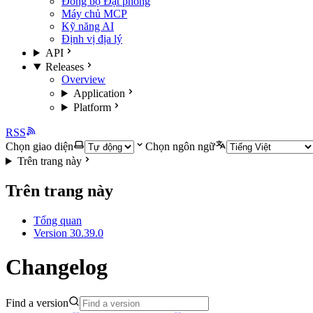
Đồng bộ Đặt phòng
Máy chủ MCP
Kỹ năng AI
Định vị địa lý
API
Releases
Overview
Application
Platform
RSS
Chọn giao diện
Chọn ngôn ngữ
Trên trang này
Trên trang này
Tổng quan
Version 30.39.0
Changelog
Find a version