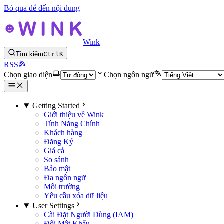
Bỏ qua để đến nội dung
Wink
Tìm kiếm
Ctrl
K
RSS
Chọn giao diện
Chọn ngôn ngữ
Getting Started
Giới thiệu về Wink
Tính Năng Chính
Khách hàng
Đăng Ký
Giá cả
So sánh
Bảo mật
Đa ngôn ngữ
Môi trường
Yêu cầu xóa dữ liệu
User Settings
Cài Đặt Người Dùng (IAM)
Đổi Mật Khẩu