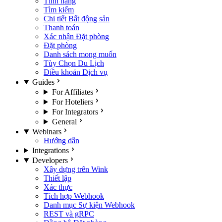
Tính năng
Tìm kiếm
Chi tiết Bất động sản
Thanh toán
Xác nhận Đặt phòng
Đặt phòng
Danh sách mong muốn
Tùy Chọn Du Lịch
Điều khoản Dịch vụ
Guides
For Affiliates
For Hoteliers
For Integrators
General
Webinars
Hướng dẫn
Integrations
Developers
Xây dựng trên Wink
Thiết lập
Xác thực
Tích hợp Webhook
Danh mục Sự kiện Webhook
REST và gRPC