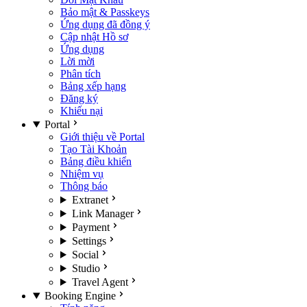
Bảo mật & Passkeys
Ứng dụng đã đồng ý
Cập nhật Hồ sơ
Ứng dụng
Lời mời
Phân tích
Bảng xếp hạng
Đăng ký
Khiếu nại
Portal
Giới thiệu về Portal
Tạo Tài Khoản
Bảng điều khiển
Nhiệm vụ
Thông báo
Extranet
Link Manager
Payment
Settings
Social
Studio
Travel Agent
Booking Engine