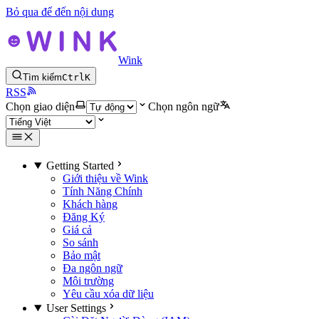
Bỏ qua để đến nội dung
Wink
Tìm kiếm
Ctrl
K
RSS
Chọn giao diện
Chọn ngôn ngữ
Getting Started
Giới thiệu về Wink
Tính Năng Chính
Khách hàng
Đăng Ký
Giá cả
So sánh
Bảo mật
Đa ngôn ngữ
Môi trường
Yêu cầu xóa dữ liệu
User Settings