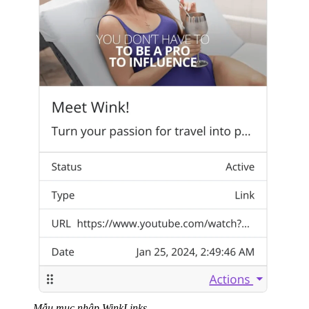
Mẫu mục nhập WinkLinks