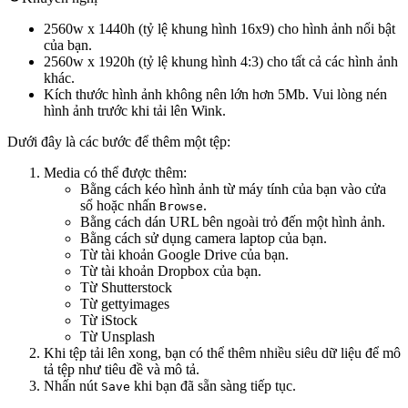
2560w x 1440h (tỷ lệ khung hình 16x9) cho hình ảnh nổi bật
của bạn.
2560w x 1920h (tỷ lệ khung hình 4:3) cho tất cả các hình ảnh
khác.
Kích thước hình ảnh không nên lớn hơn 5Mb. Vui lòng nén
hình ảnh trước khi tải lên Wink.
Dưới đây là các bước để thêm một tệp:
Media có thể được thêm:
Bằng cách kéo hình ảnh từ máy tính của bạn vào cửa
sổ hoặc nhấn
.
Browse
Bằng cách dán URL bên ngoài trỏ đến một hình ảnh.
Bằng cách sử dụng camera laptop của bạn.
Từ tài khoản Google Drive của bạn.
Từ tài khoản Dropbox của bạn.
Từ Shutterstock
Từ gettyimages
Từ iStock
Từ Unsplash
Khi tệp tải lên xong, bạn có thể thêm nhiều siêu dữ liệu để mô
tả tệp như tiêu đề và mô tả.
Nhấn nút
khi bạn đã sẵn sàng tiếp tục.
Save