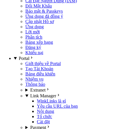
Cài Đặt Người Dùng (IAM)
Đổi Mật Khẩu
Bảo mật & Passkeys
Ứng dụng đã đồng ý
Cập nhật Hồ sơ
Ứng dụng
Lời mời
Phân tích
Bảng xếp hạng
Đăng ký
Khiếu nại
Portal
Giới thiệu về Portal
Tạo Tài Khoản
Bảng điều khiển
Nhiệm vụ
Thông báo
Extranet
Link Manager
WinkLinks là gì
Yêu cầu URL của bạn
Nội dung
Tổ chức
Cài đặt
Payment