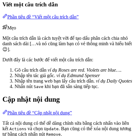
Viết một câu trích dẫn
Phần tiêu đề “Viết một câu trích dẫn”
Mẹo
Một câu trích dẫn là cách tuyệt vời để tạo dấu phân cách chia nhỏ
danh sách dài […và nó cũng làm bạn có vẻ thông minh và hiểu biết
😉].
Dưới đây là các bước để viết một câu trích dẫn:
Gõ câu trích dẫn
ví dụ Roses are red. Violets are blue…
.
Nhập tên tác giả gốc.
ví dụ Edmund Spenser
Nhập tên trang web bạn lấy câu trích dẫn.
ví dụ Daily Quotes
Nhấn nút
khi bạn đã sẵn sàng tiếp tục.
Save
Cập nhật nội dung
Phần tiêu đề “Cập nhật nội dung”
Tất cả nội dung có thể dễ dàng chỉnh sửa bằng cách nhấn vào liên
kết
và chọn
. Bạn cũng có thể xóa nội dung tương
Actions
Update
tự bằng cách nhấn nút
.
Remove