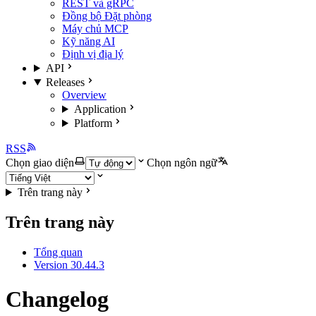
REST và gRPC
Đồng bộ Đặt phòng
Máy chủ MCP
Kỹ năng AI
Định vị địa lý
API
Releases
Overview
Application
Platform
RSS
Chọn giao diện
Chọn ngôn ngữ
Trên trang này
Trên trang này
Tổng quan
Version 30.44.3
Changelog