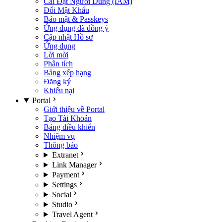
Cài Đặt Người Dùng (IAM)
Đổi Mật Khẩu
Bảo mật & Passkeys
Ứng dụng đã đồng ý
Cập nhật Hồ sơ
Ứng dụng
Lời mời
Phân tích
Bảng xếp hạng
Đăng ký
Khiếu nại
Portal
Giới thiệu về Portal
Tạo Tài Khoản
Bảng điều khiển
Nhiệm vụ
Thông báo
Extranet
Link Manager
Payment
Settings
Social
Studio
Travel Agent