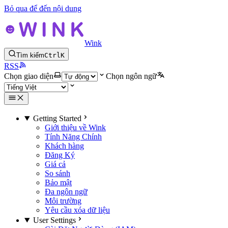
Bỏ qua để đến nội dung
Wink
Tìm kiếm
Ctrl
K
RSS
Chọn giao diện
Chọn ngôn ngữ
Getting Started
Giới thiệu về Wink
Tính Năng Chính
Khách hàng
Đăng Ký
Giá cả
So sánh
Bảo mật
Đa ngôn ngữ
Môi trường
Yêu cầu xóa dữ liệu
User Settings