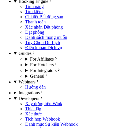
Booking Engine
Tính năng
Tìm kiếm
Chi tiết Bất động sản
Thanh toán
Xác nhận Đặt phòng
Đặt phòng
Danh sách mong muốn
Tùy Chọn Du Lịch
Điều khoản Dịch vụ
Guides
For Affiliates
For Hoteliers
For Integrators
General
Webinars
Hướng dẫn
Integrations
Developers
Xây dựng trên Wink
Thiết lập
Xác thực
Tích hợp Webhook
Danh mục Sự kiện Webhook