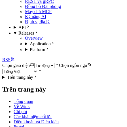
REST và gRPC
Đồng bộ Đặt phòng
Máy chủ MCP
Kỹ năng AI
Định vị địa lý
API
Releases
Overview
Application
Platform
RSS
Chọn giao diện
Chọn ngôn ngữ
Trên trang này
Trên trang này
Tổng quan
Về Wink
Chi phí
Các khái niệm cốt lõi
Điều khoản và Điều kiện
Portal