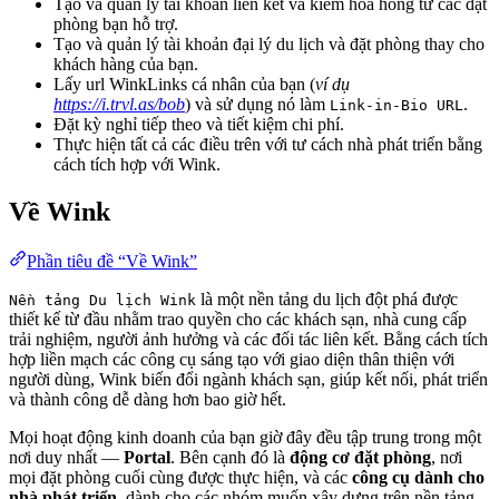
Tạo và quản lý tài khoản liên kết và kiếm hoa hồng từ các đặt
phòng bạn hỗ trợ.
Tạo và quản lý tài khoản đại lý du lịch và đặt phòng thay cho
khách hàng của bạn.
Lấy url WinkLinks cá nhân của bạn (
ví dụ
https://i.trvl.as/bob
) và sử dụng nó làm
.
Link-in-Bio URL
Đặt kỳ nghỉ tiếp theo và tiết kiệm chi phí.
Thực hiện tất cả các điều trên với tư cách nhà phát triển bằng
cách tích hợp với Wink.
Về Wink
Phần tiêu đề “Về Wink”
là một nền tảng du lịch đột phá được
Nền tảng Du lịch Wink
thiết kế từ đầu nhằm trao quyền cho các khách sạn, nhà cung cấp
trải nghiệm, người ảnh hưởng và các đối tác liên kết. Bằng cách tích
hợp liền mạch các công cụ sáng tạo với giao diện thân thiện với
người dùng, Wink biến đổi ngành khách sạn, giúp kết nối, phát triển
và thành công dễ dàng hơn bao giờ hết.
Mọi hoạt động kinh doanh của bạn giờ đây đều tập trung trong một
nơi duy nhất —
Portal
. Bên cạnh đó là
động cơ đặt phòng
, nơi
mọi đặt phòng cuối cùng được thực hiện, và các
công cụ dành cho
nhà phát triển
, dành cho các nhóm muốn xây dựng trên nền tảng