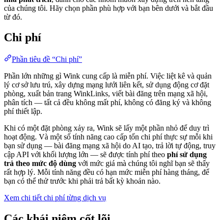
của chúng tôi. Hãy chọn phần phù hợp với bạn bên dưới và bắt đầu
từ đó.
Chi phí
Phần tiêu đề “Chi phí”
Phần lớn những gì Wink cung cấp là miễn phí. Việc liệt kê và quản
lý cơ sở lưu trú, xây dựng mạng lưới liên kết, sử dụng động cơ đặt
phòng, xuất bản trang WinkLinks, viết bài đăng trên mạng xã hội,
phân tích — tất cả đều không mất phí, không có đăng ký và không
phí thiết lập.
Khi có một đặt phòng xảy ra, Wink sẽ lấy một phần nhỏ để duy trì
hoạt động. Và một số tính năng cao cấp tốn chi phí thực sự mỗi khi
bạn sử dụng — bài đăng mạng xã hội do AI tạo, trả lời tự động, truy
cập API với khối lượng lớn — sẽ được tính phí theo
phí sử dụng
trả theo mức độ dùng
với mức giá mà chúng tôi nghĩ bạn sẽ thấy
rất hợp lý. Mỗi tính năng đều có hạn mức miễn phí hàng tháng, để
bạn có thể thử trước khi phải trả bất kỳ khoản nào.
Xem chi tiết chi phí từng dịch vụ
Các khái niệm cốt lõi