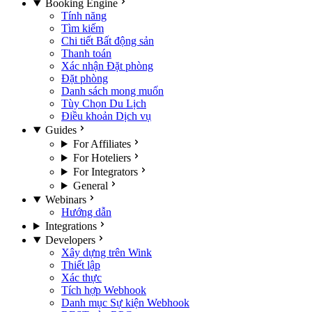
Booking Engine
Tính năng
Tìm kiếm
Chi tiết Bất động sản
Thanh toán
Xác nhận Đặt phòng
Đặt phòng
Danh sách mong muốn
Tùy Chọn Du Lịch
Điều khoản Dịch vụ
Guides
For Affiliates
For Hoteliers
For Integrators
General
Webinars
Hướng dẫn
Integrations
Developers
Xây dựng trên Wink
Thiết lập
Xác thực
Tích hợp Webhook
Danh mục Sự kiện Webhook