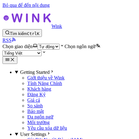
Bỏ qua để đến nội dung
Wink
Tìm kiếm
Ctrl
K
RSS
Chọn giao diện
Chọn ngôn ngữ
Getting Started
Giới thiệu về Wink
Tính Năng Chính
Khách hàng
Đăng Ký
Giá cả
So sánh
Bảo mật
Đa ngôn ngữ
Môi trường
Yêu cầu xóa dữ liệu
User Settings