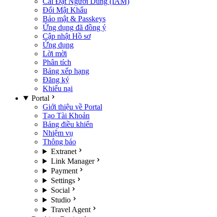
Cài Đặt Người Dùng (IAM)
Đổi Mật Khẩu
Bảo mật & Passkeys
Ứng dụng đã đồng ý
Cập nhật Hồ sơ
Ứng dụng
Lời mời
Phân tích
Bảng xếp hạng
Đăng ký
Khiếu nại
Portal
Giới thiệu về Portal
Tạo Tài Khoản
Bảng điều khiển
Nhiệm vụ
Thông báo
Extranet
Link Manager
Payment
Settings
Social
Studio
Travel Agent