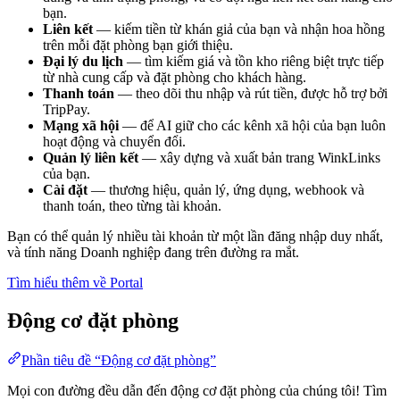
bạn.
Liên kết
— kiếm tiền từ khán giả của bạn và nhận hoa hồng
trên mỗi đặt phòng bạn giới thiệu.
Đại lý du lịch
— tìm kiếm giá và tồn kho riêng biệt trực tiếp
từ nhà cung cấp và đặt phòng cho khách hàng.
Thanh toán
— theo dõi thu nhập và rút tiền, được hỗ trợ bởi
TripPay.
Mạng xã hội
— để AI giữ cho các kênh xã hội của bạn luôn
hoạt động và chuyển đổi.
Quản lý liên kết
— xây dựng và xuất bản trang WinkLinks
của bạn.
Cài đặt
— thương hiệu, quản lý, ứng dụng, webhook và
thanh toán, theo từng tài khoản.
Bạn có thể quản lý nhiều tài khoản từ một lần đăng nhập duy nhất,
và tính năng Doanh nghiệp đang trên đường ra mắt.
Tìm hiểu thêm về Portal
Động cơ đặt phòng
Phần tiêu đề “Động cơ đặt phòng”
Mọi con đường đều dẫn đến động cơ đặt phòng của chúng tôi! Tìm