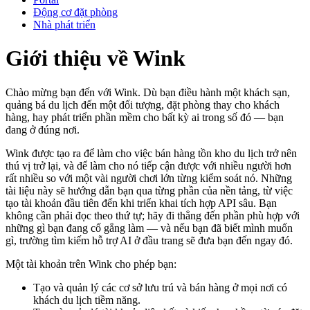
Động cơ đặt phòng
Nhà phát triển
Giới thiệu về Wink
Chào mừng bạn đến với Wink. Dù bạn điều hành một khách sạn,
quảng bá du lịch đến một đối tượng, đặt phòng thay cho khách
hàng, hay phát triển phần mềm cho bất kỳ ai trong số đó — bạn
đang ở đúng nơi.
Wink được tạo ra để làm cho việc bán hàng tồn kho du lịch trở nên
thú vị trở lại, và để làm cho nó tiếp cận được với nhiều người hơn
rất nhiều so với một vài người chơi lớn từng kiểm soát nó. Những
tài liệu này sẽ hướng dẫn bạn qua từng phần của nền tảng, từ việc
tạo tài khoản đầu tiên đến khi triển khai tích hợp API sâu. Bạn
không cần phải đọc theo thứ tự; hãy đi thẳng đến phần phù hợp với
những gì bạn đang cố gắng làm — và nếu bạn đã biết mình muốn
gì, trường tìm kiếm hỗ trợ AI ở đầu trang sẽ đưa bạn đến ngay đó.
Một tài khoản trên Wink cho phép bạn:
Tạo và quản lý các cơ sở lưu trú và bán hàng ở mọi nơi có
khách du lịch tiềm năng.