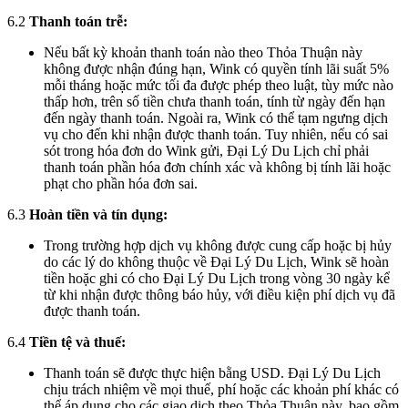
6.2
Thanh toán trễ:
Nếu bất kỳ khoản thanh toán nào theo Thỏa Thuận này
không được nhận đúng hạn, Wink có quyền tính lãi suất 5%
mỗi tháng hoặc mức tối đa được phép theo luật, tùy mức nào
thấp hơn, trên số tiền chưa thanh toán, tính từ ngày đến hạn
đến ngày thanh toán. Ngoài ra, Wink có thể tạm ngưng dịch
vụ cho đến khi nhận được thanh toán. Tuy nhiên, nếu có sai
sót trong hóa đơn do Wink gửi, Đại Lý Du Lịch chỉ phải
thanh toán phần hóa đơn chính xác và không bị tính lãi hoặc
phạt cho phần hóa đơn sai.
6.3
Hoàn tiền và tín dụng:
Trong trường hợp dịch vụ không được cung cấp hoặc bị hủy
do các lý do không thuộc về Đại Lý Du Lịch, Wink sẽ hoàn
tiền hoặc ghi có cho Đại Lý Du Lịch trong vòng 30 ngày kể
từ khi nhận được thông báo hủy, với điều kiện phí dịch vụ đã
được thanh toán.
6.4
Tiền tệ và thuế:
Thanh toán sẽ được thực hiện bằng USD. Đại Lý Du Lịch
chịu trách nhiệm về mọi thuế, phí hoặc các khoản phí khác có
thể áp dụng cho các giao dịch theo Thỏa Thuận này, bao gồm