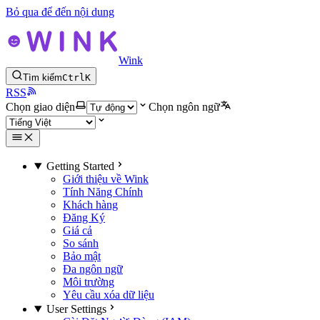
Bỏ qua để đến nội dung
Wink
Tìm kiếm
Ctrl
K
RSS
Chọn giao diện
Chọn ngôn ngữ
Getting Started
Giới thiệu về Wink
Tính Năng Chính
Khách hàng
Đăng Ký
Giá cả
So sánh
Bảo mật
Đa ngôn ngữ
Môi trường
Yêu cầu xóa dữ liệu
User Settings