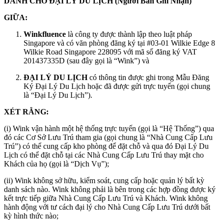
DÀNH CHO ĐẠI LÝ DU LỊCH (Người Bán Ghi Nhận)
GIỮA:
Winkfluence
là công ty được thành lập theo luật pháp
Singapore và có văn phòng đăng ký tại #03-01 Wilkie Edge 8
Wilkie Road Singapore 228095 với mã số đăng ký VAT
201437335D (sau đây gọi là “Wink”) và
ĐẠI LÝ DU LỊCH
có thông tin được ghi trong Mẫu Đăng
Ký Đại Lý Du Lịch hoặc đã được gửi trực tuyến (gọi chung
là “Đại Lý Du Lịch”).
XÉT RẰNG:
(i) Wink vận hành một hệ thống trực tuyến (gọi là “Hệ Thống”) qua
đó các Cơ Sở Lưu Trú tham gia (gọi chung là “Nhà Cung Cấp Lưu
Trú”) có thể cung cấp kho phòng để đặt chỗ và qua đó Đại Lý Du
Lịch có thể đặt chỗ tại các Nhà Cung Cấp Lưu Trú thay mặt cho
Khách của họ (gọi là “Dịch Vụ”);
(ii) Wink không sở hữu, kiểm soát, cung cấp hoặc quản lý bất kỳ
danh sách nào. Wink không phải là bên trong các hợp đồng được ký
kết trực tiếp giữa Nhà Cung Cấp Lưu Trú và Khách. Wink không
hành động với tư cách đại lý cho Nhà Cung Cấp Lưu Trú dưới bất
kỳ hình thức nào;