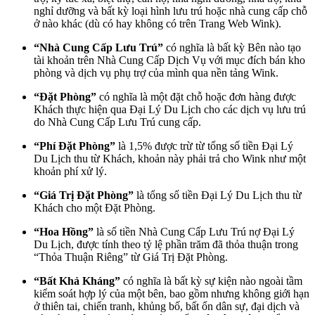
nghỉ dưỡng và bất kỳ loại hình lưu trú hoặc nhà cung cấp chỗ
ở nào khác (dù có hay không có trên Trang Web Wink).
“Nhà Cung Cấp Lưu Trú”
có nghĩa là bất kỳ Bên nào tạo
tài khoản trên Nhà Cung Cấp Dịch Vụ với mục đích bán kho
phòng và dịch vụ phụ trợ của mình qua nền tảng Wink.
“Đặt Phòng”
có nghĩa là một đặt chỗ hoặc đơn hàng được
Khách thực hiện qua Đại Lý Du Lịch cho các dịch vụ lưu trú
do Nhà Cung Cấp Lưu Trú cung cấp.
“Phí Đặt Phòng”
là 1,5% được trừ từ tổng số tiền Đại Lý
Du Lịch thu từ Khách, khoản này phải trả cho Wink như một
khoản phí xử lý.
“Giá Trị Đặt Phòng”
là tổng số tiền Đại Lý Du Lịch thu từ
Khách cho một Đặt Phòng.
“Hoa Hồng”
là số tiền Nhà Cung Cấp Lưu Trú nợ Đại Lý
Du Lịch, được tính theo tỷ lệ phần trăm đã thỏa thuận trong
“Thỏa Thuận Riêng” từ Giá Trị Đặt Phòng.
“Bất Khả Kháng”
có nghĩa là bất kỳ sự kiện nào ngoài tầm
kiểm soát hợp lý của một bên, bao gồm nhưng không giới hạn
ở thiên tai, chiến tranh, khủng bố, bất ổn dân sự, đại dịch và