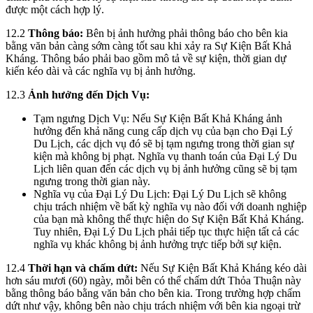
được một cách hợp lý.
12.2
Thông báo:
Bên bị ảnh hưởng phải thông báo cho bên kia
bằng văn bản càng sớm càng tốt sau khi xảy ra Sự Kiện Bất Khả
Kháng. Thông báo phải bao gồm mô tả về sự kiện, thời gian dự
kiến kéo dài và các nghĩa vụ bị ảnh hưởng.
12.3
Ảnh hưởng đến Dịch Vụ:
Tạm ngưng Dịch Vụ: Nếu Sự Kiện Bất Khả Kháng ảnh
hưởng đến khả năng cung cấp dịch vụ của bạn cho Đại Lý
Du Lịch, các dịch vụ đó sẽ bị tạm ngưng trong thời gian sự
kiện mà không bị phạt. Nghĩa vụ thanh toán của Đại Lý Du
Lịch liên quan đến các dịch vụ bị ảnh hưởng cũng sẽ bị tạm
ngưng trong thời gian này.
Nghĩa vụ của Đại Lý Du Lịch: Đại Lý Du Lịch sẽ không
chịu trách nhiệm về bất kỳ nghĩa vụ nào đối với doanh nghiệp
của bạn mà không thể thực hiện do Sự Kiện Bất Khả Kháng.
Tuy nhiên, Đại Lý Du Lịch phải tiếp tục thực hiện tất cả các
nghĩa vụ khác không bị ảnh hưởng trực tiếp bởi sự kiện.
12.4
Thời hạn và chấm dứt:
Nếu Sự Kiện Bất Khả Kháng kéo dài
hơn sáu mươi (60) ngày, mỗi bên có thể chấm dứt Thỏa Thuận này
bằng thông báo bằng văn bản cho bên kia. Trong trường hợp chấm
dứt như vậy, không bên nào chịu trách nhiệm với bên kia ngoại trừ