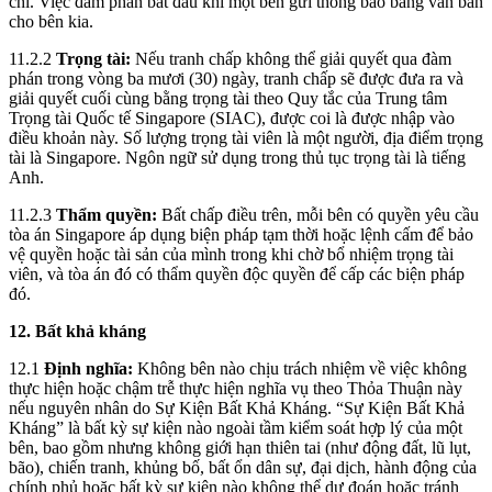
chí. Việc đàm phán bắt đầu khi một bên gửi thông báo bằng văn bản
cho bên kia.
11.2.2
Trọng tài:
Nếu tranh chấp không thể giải quyết qua đàm
phán trong vòng ba mươi (30) ngày, tranh chấp sẽ được đưa ra và
giải quyết cuối cùng bằng trọng tài theo Quy tắc của Trung tâm
Trọng tài Quốc tế Singapore (SIAC), được coi là được nhập vào
điều khoản này. Số lượng trọng tài viên là một người, địa điểm trọng
tài là Singapore. Ngôn ngữ sử dụng trong thủ tục trọng tài là tiếng
Anh.
11.2.3
Thẩm quyền:
Bất chấp điều trên, mỗi bên có quyền yêu cầu
tòa án Singapore áp dụng biện pháp tạm thời hoặc lệnh cấm để bảo
vệ quyền hoặc tài sản của mình trong khi chờ bổ nhiệm trọng tài
viên, và tòa án đó có thẩm quyền độc quyền để cấp các biện pháp
đó.
12. Bất khả kháng
12.1
Định nghĩa:
Không bên nào chịu trách nhiệm về việc không
thực hiện hoặc chậm trễ thực hiện nghĩa vụ theo Thỏa Thuận này
nếu nguyên nhân do Sự Kiện Bất Khả Kháng. “Sự Kiện Bất Khả
Kháng” là bất kỳ sự kiện nào ngoài tầm kiểm soát hợp lý của một
bên, bao gồm nhưng không giới hạn thiên tai (như động đất, lũ lụt,
bão), chiến tranh, khủng bố, bất ổn dân sự, đại dịch, hành động của
chính phủ hoặc bất kỳ sự kiện nào không thể dự đoán hoặc tránh