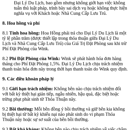
Đại Lý Du Lịch, bao gồm nhưng không giới hạn việc không
tuân thủ luật pháp, trình bày sai dịch vụ hoặc không thực hiện
nghĩa vụ với Khách hoặc Nhà Cung Cấp Lưu Trú.
8. Hoa hồng và phí
8.1
Tính hoa hồng:
Hoa Hồng phải trả cho Đại Lý Du Lịch là một
tỷ lệ phần trăm (được thiết lập trong thỏa thuận giữa Đại Lý Du
Lịch và Nhà Cung Cấp Lưu Trú) của Giá Trị Đặt Phòng sau khi trừ
Phí Đặt Phòng của Wink.
8.2
Phí Đặt Phòng của Wink:
Wink sẽ phát hành hóa đơn hàng
tháng cho Phí Đặt Phòng 1,5%. Đại Lý Du Lịch chịu trách nhiệm
thanh toán hóa đơn này trong thời hạn thanh toán do Wink quy định.
9. Các điều khoản pháp lý
9.1
Giới hạn trách nhiệm:
Không bên nào chịu trách nhiệm đối
với bất kỳ thiệt hại gián tiếp, ngẫu nhiên, hậu quả, đặc biệt hoặc
trừng phạt phát sinh từ Thỏa Thuận này.
9.2
Bồi thường:
Mỗi bên đồng ý bồi thường và giữ bên kia không
bị thiệt hại từ bất kỳ khiếu nại nào phát sinh do vi phạm Thỏa
Thuận này hoặc sự sơ suất của bên bồi thường.
9.3
Bất khả kháng:
Không bên nào chịu trách nhiệm về việc chậm