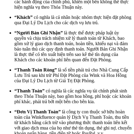
các hành động của chính phủ, khiến một bên không thể thực
hiện nghĩa vụ theo Thỏa Thuận này.
“Khách”
có nghĩa là cá nhân hoặc nhóm thực hiện đặt phòng
qua Đại Lý Du Lịch cho các dịch vụ lưu trú.
“Người Bán Ghi Nhận”
là thực thể được pháp luật ủy
quyền và chịu trách nhiệm xử lý thanh toán từ Khách, bao
gồm xử lý giao dịch thanh toán, hoàn tiền, khiếu nại và đảm
bảo tuân thủ các quy định thanh toán. Người Bán Ghi Nhận
là thực thể có tên xuất hiện trên sao kê thẻ tín dụng của
Khách cho các khoản phí liên quan đến Đặt Phòng.
“Thanh Toán Ròng”
là số tiền phải trả cho Nhà Cung Cấp
Lưu Trú sau khi trừ Phí Đặt Phòng của Wink và Hoa Hồng
của Đại Lý Du Lịch từ Giá Trị Đặt Phòng.
“Thanh Toán”
có nghĩa là các nghĩa vụ tài chính phát sinh
theo Thỏa Thuận này, bao gồm hoa hồng, phí hoặc các khoản
phí khác, phải trả bởi một bên cho bên kia.
“Đơn Vị Thanh Toán”
là công ty con thuộc sở hữu hoàn
toàn của Winkfluence quản lý Dịch Vụ Thanh Toán, thu tiền
từ khách bằng cách trừ vào phương thức thanh toán liên kết
với giao dịch mua của họ như thẻ tín dụng, thẻ ghi nợ, chuyển
khoản ngân hàng, tiền điện tử hoặc PayPal, v.v.