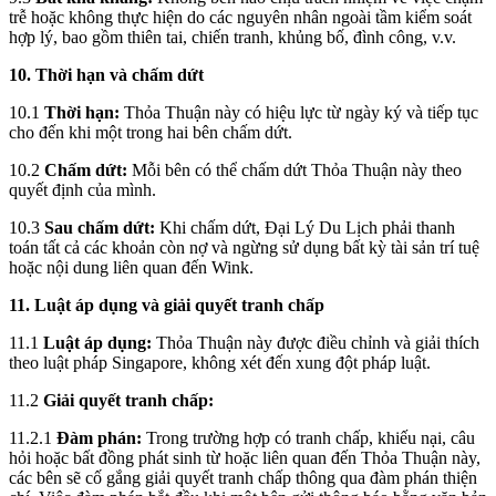
trễ hoặc không thực hiện do các nguyên nhân ngoài tầm kiểm soát
hợp lý, bao gồm thiên tai, chiến tranh, khủng bố, đình công, v.v.
10. Thời hạn và chấm dứt
10.1
Thời hạn:
Thỏa Thuận này có hiệu lực từ ngày ký và tiếp tục
cho đến khi một trong hai bên chấm dứt.
10.2
Chấm dứt:
Mỗi bên có thể chấm dứt Thỏa Thuận này theo
quyết định của mình.
10.3
Sau chấm dứt:
Khi chấm dứt, Đại Lý Du Lịch phải thanh
toán tất cả các khoản còn nợ và ngừng sử dụng bất kỳ tài sản trí tuệ
hoặc nội dung liên quan đến Wink.
11. Luật áp dụng và giải quyết tranh chấp
11.1
Luật áp dụng:
Thỏa Thuận này được điều chỉnh và giải thích
theo luật pháp Singapore, không xét đến xung đột pháp luật.
11.2
Giải quyết tranh chấp:
11.2.1
Đàm phán:
Trong trường hợp có tranh chấp, khiếu nại, câu
hỏi hoặc bất đồng phát sinh từ hoặc liên quan đến Thỏa Thuận này,
các bên sẽ cố gắng giải quyết tranh chấp thông qua đàm phán thiện