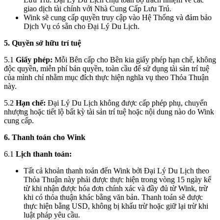
giao dịch tài chính với Nhà Cung Cấp Lưu Trú.
Wink sẽ cung cấp quyền truy cập vào Hệ Thống và đảm bảo
Dịch Vụ có sẵn cho Đại Lý Du Lịch.
5. Quyền sở hữu trí tuệ
5.1
Giấy phép:
Mỗi Bên cấp cho Bên kia giấy phép hạn chế, không
độc quyền, miễn phí bản quyền, toàn cầu để sử dụng tài sản trí tuệ
của mình chỉ nhằm mục đích thực hiện nghĩa vụ theo Thỏa Thuận
này.
5.2
Hạn chế:
Đại Lý Du Lịch không được cấp phép phụ, chuyển
nhượng hoặc tiết lộ bất kỳ tài sản trí tuệ hoặc nội dung nào do Wink
cung cấp.
6. Thanh toán cho Wink
6.1
Lịch thanh toán:
Tất cả khoản thanh toán đến Wink bởi Đại Lý Du Lịch theo
Thỏa Thuận này phải được thực hiện trong vòng 15 ngày kể
từ khi nhận được hóa đơn chính xác và đầy đủ từ Wink, trừ
khi có thỏa thuận khác bằng văn bản. Thanh toán sẽ được
thực hiện bằng USD, không bị khấu trừ hoặc giữ lại trừ khi
luật pháp yêu cầu.