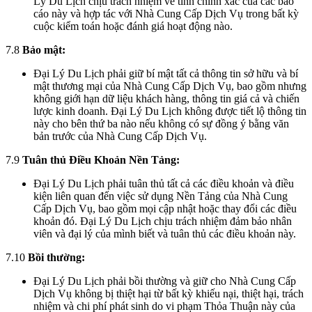
Lý Du Lịch chịu trách nhiệm về tính chính xác của các báo
cáo này và hợp tác với Nhà Cung Cấp Dịch Vụ trong bất kỳ
cuộc kiểm toán hoặc đánh giá hoạt động nào.
7.8
Bảo mật:
Đại Lý Du Lịch phải giữ bí mật tất cả thông tin sở hữu và bí
mật thương mại của Nhà Cung Cấp Dịch Vụ, bao gồm nhưng
không giới hạn dữ liệu khách hàng, thông tin giá cả và chiến
lược kinh doanh. Đại Lý Du Lịch không được tiết lộ thông tin
này cho bên thứ ba nào nếu không có sự đồng ý bằng văn
bản trước của Nhà Cung Cấp Dịch Vụ.
7.9
Tuân thủ Điều Khoản Nền Tảng:
Đại Lý Du Lịch phải tuân thủ tất cả các điều khoản và điều
kiện liên quan đến việc sử dụng Nền Tảng của Nhà Cung
Cấp Dịch Vụ, bao gồm mọi cập nhật hoặc thay đổi các điều
khoản đó. Đại Lý Du Lịch chịu trách nhiệm đảm bảo nhân
viên và đại lý của mình biết và tuân thủ các điều khoản này.
7.10
Bồi thường:
Đại Lý Du Lịch phải bồi thường và giữ cho Nhà Cung Cấp
Dịch Vụ không bị thiệt hại từ bất kỳ khiếu nại, thiệt hại, trách
nhiệm và chi phí phát sinh do vi phạm Thỏa Thuận này của