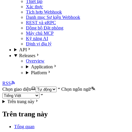
Thiết lập
Xác thực
Tích hợp Webhook
Danh mục Sự kiện Webhook
REST và gRPC
Đồng bộ Đặt phòng
Máy chủ MCP
Kỹ năng AI
Định vị địa lý
API
Releases
Overview
Application
Platform
RSS
Chọn giao diện
Chọn ngôn ngữ
Trên trang này
Trên trang này
Tổng quan