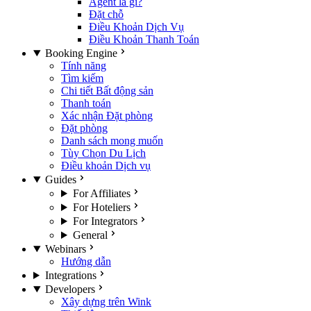
Agent là gì?
Đặt chỗ
Điều Khoản Dịch Vụ
Điều Khoản Thanh Toán
Booking Engine
Tính năng
Tìm kiếm
Chi tiết Bất động sản
Thanh toán
Xác nhận Đặt phòng
Đặt phòng
Danh sách mong muốn
Tùy Chọn Du Lịch
Điều khoản Dịch vụ
Guides
For Affiliates
For Hoteliers
For Integrators
General
Webinars
Hướng dẫn
Integrations
Developers
Xây dựng trên Wink