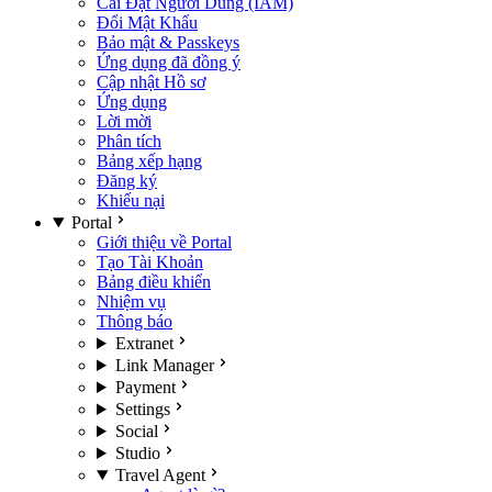
Cài Đặt Người Dùng (IAM)
Đổi Mật Khẩu
Bảo mật & Passkeys
Ứng dụng đã đồng ý
Cập nhật Hồ sơ
Ứng dụng
Lời mời
Phân tích
Bảng xếp hạng
Đăng ký
Khiếu nại
Portal
Giới thiệu về Portal
Tạo Tài Khoản
Bảng điều khiển
Nhiệm vụ
Thông báo
Extranet
Link Manager
Payment
Settings
Social
Studio
Travel Agent