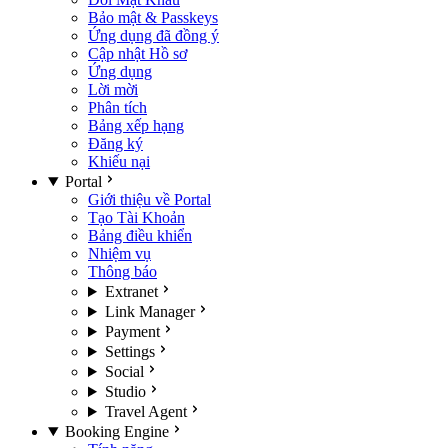
Bảo mật & Passkeys
Ứng dụng đã đồng ý
Cập nhật Hồ sơ
Ứng dụng
Lời mời
Phân tích
Bảng xếp hạng
Đăng ký
Khiếu nại
Portal
Giới thiệu về Portal
Tạo Tài Khoản
Bảng điều khiển
Nhiệm vụ
Thông báo
Extranet
Link Manager
Payment
Settings
Social
Studio
Travel Agent
Booking Engine