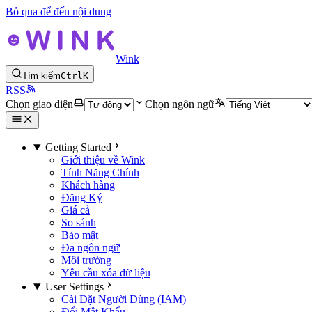
Bỏ qua để đến nội dung
Wink
Tìm kiếm
Ctrl
K
RSS
Chọn giao diện
Chọn ngôn ngữ
Getting Started
Giới thiệu về Wink
Tính Năng Chính
Khách hàng
Đăng Ký
Giá cả
So sánh
Bảo mật
Đa ngôn ngữ
Môi trường
Yêu cầu xóa dữ liệu
User Settings
Cài Đặt Người Dùng (IAM)
Đổi Mật Khẩu