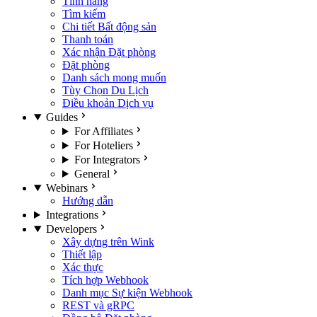
Tính năng
Tìm kiếm
Chi tiết Bất động sản
Thanh toán
Xác nhận Đặt phòng
Đặt phòng
Danh sách mong muốn
Tùy Chọn Du Lịch
Điều khoản Dịch vụ
Guides
For Affiliates
For Hoteliers
For Integrators
General
Webinars
Hướng dẫn
Integrations
Developers
Xây dựng trên Wink
Thiết lập
Xác thực
Tích hợp Webhook
Danh mục Sự kiện Webhook
REST và gRPC