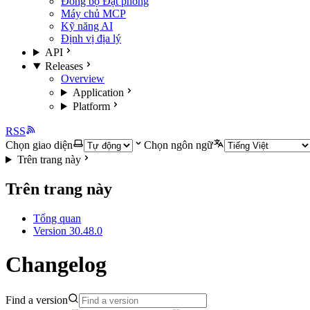
Đồng bộ Đặt phòng
Máy chủ MCP
Kỹ năng AI
Định vị địa lý
API
Releases
Overview
Application
Platform
RSS
Chọn giao diện
Chọn ngôn ngữ
Trên trang này
Trên trang này
Tổng quan
Version 30.48.0
Changelog
Find a version