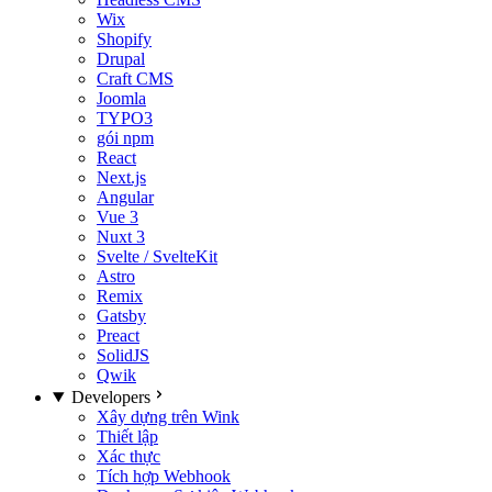
Wix
Shopify
Drupal
Craft CMS
Joomla
TYPO3
gói npm
React
Next.js
Angular
Vue 3
Nuxt 3
Svelte / SvelteKit
Astro
Remix
Gatsby
Preact
SolidJS
Qwik
Developers
Xây dựng trên Wink
Thiết lập
Xác thực
Tích hợp Webhook