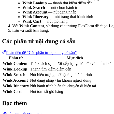
Wink Lookup
— thanh tìm kiếm điểm đến
Wink Search
— nút chọn hành trình
Wink Account
— nút đăng nhập
Wink Itinerary
— nút trạng thái hành trình
Wink Cart
— nút giỏ hàng
Với
Wink Content
, sử dụng các trường FlexForm để chọn
La
Lưu và xuất bản trang.
Các phần tử nội dung có sẵn
Phần tiêu đề “Các phần tử nội dung có sẵn”
Phần tử
Mục đích
Wink Content
Thẻ khách sạn, lưới xếp hạng, bản đồ và nhiều hơn
Wink Lookup
Thanh tìm kiếm điểm đến
Wink Search
Nút biểu tượng mở bộ chọn hành trình
Wink Account
Nút đăng nhập / tài khoản người dùng
Wink Itinerary
Nút hành trình hiển thị chuyến đi hiện tại
Wink Cart
Nút tóm tắt giỏ hàng
Đọc thêm