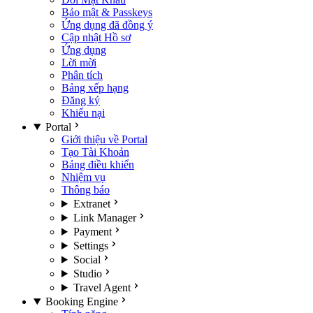
Bảo mật & Passkeys
Ứng dụng đã đồng ý
Cập nhật Hồ sơ
Ứng dụng
Lời mời
Phân tích
Bảng xếp hạng
Đăng ký
Khiếu nại
Portal
Giới thiệu về Portal
Tạo Tài Khoản
Bảng điều khiển
Nhiệm vụ
Thông báo
Extranet
Link Manager
Payment
Settings
Social
Studio
Travel Agent
Booking Engine