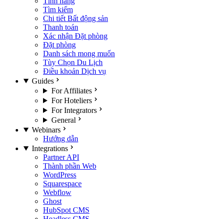
Tính năng
Tìm kiếm
Chi tiết Bất động sản
Thanh toán
Xác nhận Đặt phòng
Đặt phòng
Danh sách mong muốn
Tùy Chọn Du Lịch
Điều khoản Dịch vụ
Guides
For Affiliates
For Hoteliers
For Integrators
General
Webinars
Hướng dẫn
Integrations
Partner API
Thành phần Web
WordPress
Squarespace
Webflow
Ghost
HubSpot CMS
Headless CMS