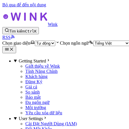
Bỏ qua để đến nội dung
Wink
Tìm kiếm
Ctrl
K
RSS
Chọn giao diện
Chọn ngôn ngữ
Getting Started
Giới thiệu về Wink
Tính Năng Chính
Khách hàng
Đăng Ký
Giá cả
So sánh
Bảo mật
Đa ngôn ngữ
Môi trường
Yêu cầu xóa dữ liệu
User Settings
Cài Đặt Người Dùng (IAM)
Đổi Mật Khẩu