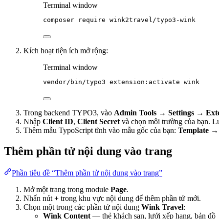
Terminal window
composer
require
wink2travel/typo3-wink
Kích hoạt tiện ích mở rộng:
Terminal window
vendor/bin/typo3
extension:activate
wink
Trong backend TYPO3, vào
Admin Tools → Settings → Ext
Nhập
Client ID
,
Client Secret
và chọn môi trường của bạn. Lư
Thêm mẫu TypoScript tĩnh vào mẫu gốc của bạn:
Template → 
Thêm phần tử nội dung vào trang
Phần tiêu đề “Thêm phần tử nội dung vào trang”
Mở một trang trong module
Page
.
Nhấn nút
+
trong khu vực nội dung để thêm phần tử mới.
Chọn một trong các phần tử nội dung
Wink Travel
:
Wink Content
— thẻ khách sạn, lưới xếp hạng, bản đồ