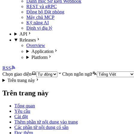
Danh mục Sự kiện Webhook
REST và gRPC
Đồng bộ Đặt phòng
Máy chủ MCP
Kỹ năng AI
Định vị địa lý
API
Releases
Overview
Application
Platform
RSS
Chọn giao diện
Chọn ngôn ngữ
Trên trang này
Trên trang này
Tổng quan
Yêu cầu
Cài đặt
Thêm phần tử nội dung vào trang
Các phần tử nội dung có sẵn
Đọc thêm