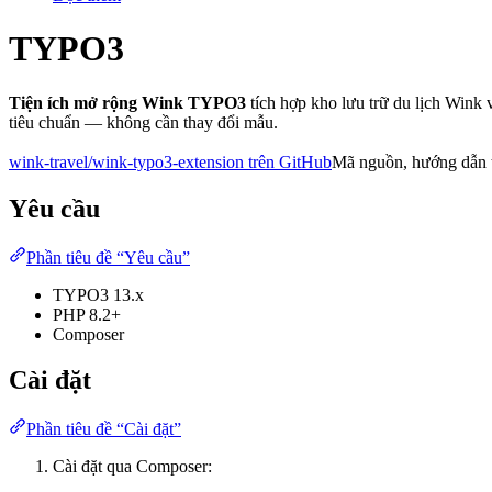
TYPO3
Tiện ích mở rộng Wink TYPO3
tích hợp kho lưu trữ du lịch Wink
tiêu chuẩn — không cần thay đổi mẫu.
wink-travel/wink-typo3-extension trên GitHub
Mã nguồn, hướng dẫn th
Yêu cầu
Phần tiêu đề “Yêu cầu”
TYPO3 13.x
PHP 8.2+
Composer
Cài đặt
Phần tiêu đề “Cài đặt”
Cài đặt qua Composer: