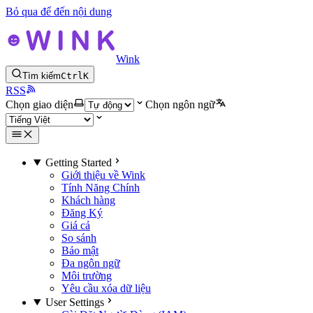
Bỏ qua để đến nội dung
Wink
Tìm kiếm
Ctrl
K
RSS
Chọn giao diện
Chọn ngôn ngữ
Getting Started
Giới thiệu về Wink
Tính Năng Chính
Khách hàng
Đăng Ký
Giá cả
So sánh
Bảo mật
Đa ngôn ngữ
Môi trường
Yêu cầu xóa dữ liệu
User Settings