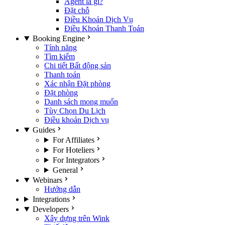
Agent là gì?
Đặt chỗ
Điều Khoản Dịch Vụ
Điều Khoản Thanh Toán
Booking Engine
Tính năng
Tìm kiếm
Chi tiết Bất động sản
Thanh toán
Xác nhận Đặt phòng
Đặt phòng
Danh sách mong muốn
Tùy Chọn Du Lịch
Điều khoản Dịch vụ
Guides
For Affiliates
For Hoteliers
For Integrators
General
Webinars
Hướng dẫn
Integrations
Developers
Xây dựng trên Wink