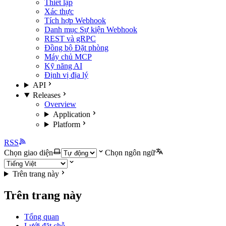
Thiết lập
Xác thực
Tích hợp Webhook
Danh mục Sự kiện Webhook
REST và gRPC
Đồng bộ Đặt phòng
Máy chủ MCP
Kỹ năng AI
Định vị địa lý
API
Releases
Overview
Application
Platform
RSS
Chọn giao diện
Chọn ngôn ngữ
Trên trang này
Trên trang này
Tổng quan
Lưới đặt chỗ