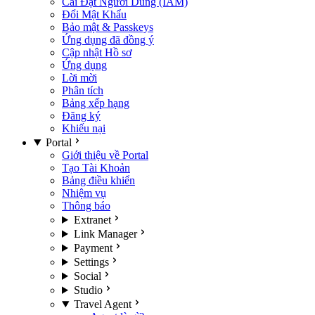
Cài Đặt Người Dùng (IAM)
Đổi Mật Khẩu
Bảo mật & Passkeys
Ứng dụng đã đồng ý
Cập nhật Hồ sơ
Ứng dụng
Lời mời
Phân tích
Bảng xếp hạng
Đăng ký
Khiếu nại
Portal
Giới thiệu về Portal
Tạo Tài Khoản
Bảng điều khiển
Nhiệm vụ
Thông báo
Extranet
Link Manager
Payment
Settings
Social
Studio
Travel Agent