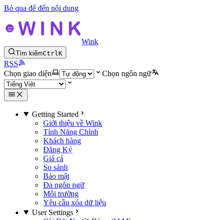
Bỏ qua để đến nội dung
Wink
Tìm kiếm
Ctrl
K
RSS
Chọn giao diện
Chọn ngôn ngữ
Getting Started
Giới thiệu về Wink
Tính Năng Chính
Khách hàng
Đăng Ký
Giá cả
So sánh
Bảo mật
Đa ngôn ngữ
Môi trường
Yêu cầu xóa dữ liệu
User Settings