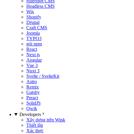
HubSpot CMS
Headless CMS
Wix
Shopify
Drupal
Craft CMS
Joomla
TYPO3
gói npm
React
Next.js
Angular
Vue 3
Nuxt 3
Svelte / SvelteKit
Astro
Remix
Gatsby
Preact
SolidJS
Qwik
Developers
Xây dựng trên Wink
Thiết lập
Xác thực