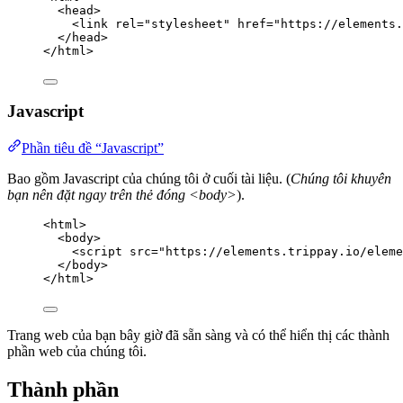
<
head
>
<
link
rel
=
"
stylesheet
"
href
=
"
https://elements.
</
head
>
</
html
>
Javascript
Phần tiêu đề “Javascript”
Bao gồm Javascript của chúng tôi ở cuối tài liệu. (
Chúng tôi khuyên
bạn nên đặt ngay trên thẻ đóng <body>
).
<
html
>
<
body
>
<
script
src
=
"
https://elements.trippay.io/eleme
</
body
>
</
html
>
Trang web của bạn bây giờ đã sẵn sàng và có thể hiển thị các thành
phần web của chúng tôi.
Thành phần