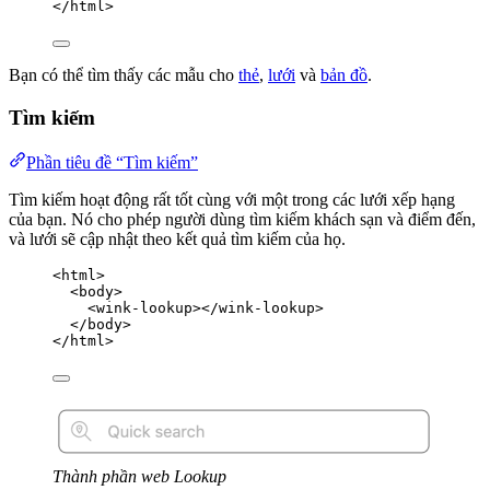
</
html
>
Bạn có thể tìm thấy các mẫu cho
thẻ
,
lưới
và
bản đồ
.
Tìm kiếm
Phần tiêu đề “Tìm kiếm”
Tìm kiếm hoạt động rất tốt cùng với một trong các lưới xếp hạng
của bạn. Nó cho phép người dùng tìm kiếm khách sạn và điểm đến,
và lưới sẽ cập nhật theo kết quả tìm kiếm của họ.
<
html
>
<
body
>
<
wink-lookup
></
wink-lookup
>
</
body
>
</
html
>
Thành phần web Lookup