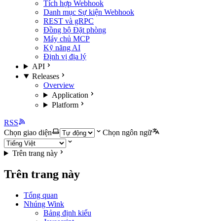
Tích hợp Webhook
Danh mục Sự kiện Webhook
REST và gRPC
Đồng bộ Đặt phòng
Máy chủ MCP
Kỹ năng AI
Định vị địa lý
API
Releases
Overview
Application
Platform
RSS
Chọn giao diện
Chọn ngôn ngữ
Trên trang này
Trên trang này
Tổng quan
Nhúng Wink
Bảng định kiểu