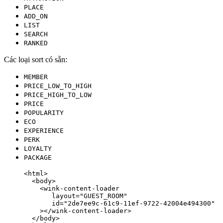
PLACE
ADD_ON
LIST
SEARCH
RANKED
Các loại sort có sẵn:
MEMBER
PRICE_LOW_TO_HIGH
PRICE_HIGH_TO_LOW
PRICE
POPULARITY
ECO
EXPERIENCE
PERK
LOYALTY
PACKAGE
<
html
>
<
body
>
<
wink-content-loader
layout
=
"
GUEST_ROOM
"
id
=
"
2de7ee9c-61c9-11ef-9722-42004e494300
"
></
wink-content-loader
>
</
body
>