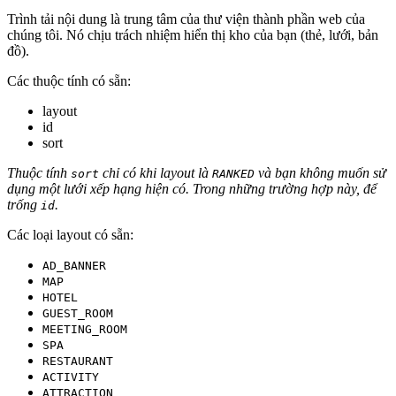
Trình tải nội dung là trung tâm của thư viện thành phần web của
chúng tôi. Nó chịu trách nhiệm hiển thị kho của bạn (thẻ, lưới, bản
đồ).
Các thuộc tính có sẵn:
layout
id
sort
Thuộc tính
chỉ có khi layout là
và bạn không muốn sử
sort
RANKED
dụng một lưới xếp hạng hiện có. Trong những trường hợp này, để
trống
.
id
Các loại layout có sẵn:
AD_BANNER
MAP
HOTEL
GUEST_ROOM
MEETING_ROOM
SPA
RESTAURANT
ACTIVITY
ATTRACTION