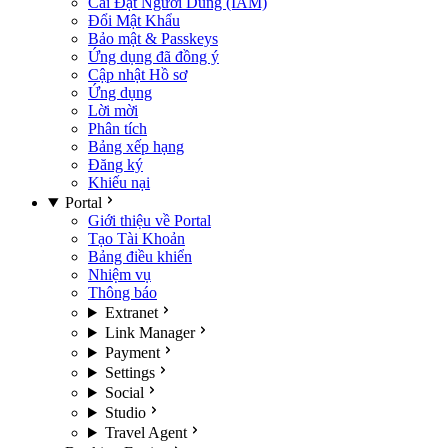
Cài Đặt Người Dùng (IAM)
Đổi Mật Khẩu
Bảo mật & Passkeys
Ứng dụng đã đồng ý
Cập nhật Hồ sơ
Ứng dụng
Lời mời
Phân tích
Bảng xếp hạng
Đăng ký
Khiếu nại
Portal
Giới thiệu về Portal
Tạo Tài Khoản
Bảng điều khiển
Nhiệm vụ
Thông báo
Extranet
Link Manager
Payment
Settings
Social
Studio
Travel Agent