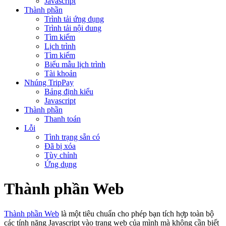
Javascript
Thành phần
Trình tải ứng dụng
Trình tải nội dung
Tìm kiếm
Lịch trình
Tìm kiếm
Biểu mẫu lịch trình
Tài khoản
Nhúng TripPay
Bảng định kiểu
Javascript
Thành phần
Thanh toán
Lỗi
Tình trạng sẵn có
Đã bị xóa
Tùy chỉnh
Ứng dụng
Thành phần Web
Thành phần Web
là một tiêu chuẩn cho phép bạn tích hợp toàn bộ
các tính năng Javascript vào trang web của mình mà không cần biết