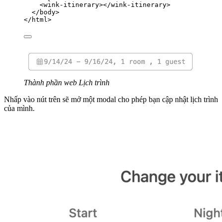
<
wink-itinerary
></
wink-itinerary
>
</
body
>
</
html
>
Thành phần web Lịch trình
Nhấp vào nút trên sẽ mở một modal cho phép bạn cập nhật lịch trình
của mình.