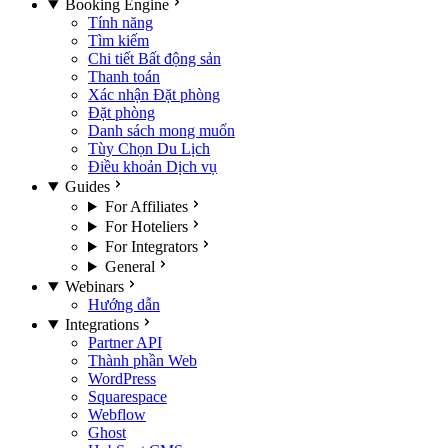
Booking Engine
Tính năng
Tìm kiếm
Chi tiết Bất động sản
Thanh toán
Xác nhận Đặt phòng
Đặt phòng
Danh sách mong muốn
Tùy Chọn Du Lịch
Điều khoản Dịch vụ
Guides
For Affiliates
For Hoteliers
For Integrators
General
Webinars
Hướng dẫn
Integrations
Partner API
Thành phần Web
WordPress
Squarespace
Webflow
Ghost