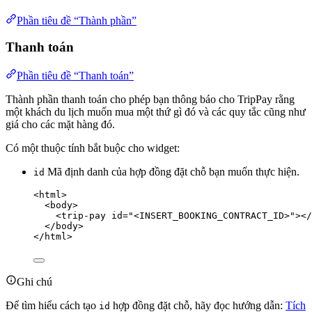
Phần tiêu đề “Thành phần”
Thanh toán
Phần tiêu đề “Thanh toán”
Thành phần thanh toán cho phép bạn thông báo cho TripPay rằng
một khách du lịch muốn mua một thứ gì đó và các quy tắc cũng như
giá cho các mặt hàng đó.
Có một thuộc tính bắt buộc cho widget:
Mã định danh của hợp đồng đặt chỗ bạn muốn thực hiện.
id
<
html
>
<
body
>
<
trip-pay
id
=
"
<
INSERT_BOOKING_CONTRACT_ID>
"
></
</
body
>
</
html
>
Ghi chú
Để tìm hiểu cách tạo
hợp đồng đặt chỗ, hãy đọc hướng dẫn:
Tích
id