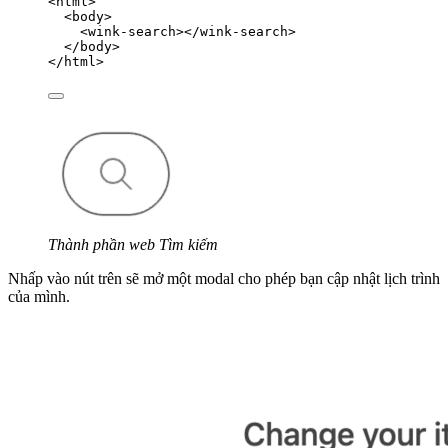
<
html
>
<
body
>
<
wink-search
></
wink-search
>
</
body
>
</
html
>
Thành phần web Tìm kiếm
Nhấp vào nút trên sẽ mở một modal cho phép bạn cập nhật lịch trình
của mình.