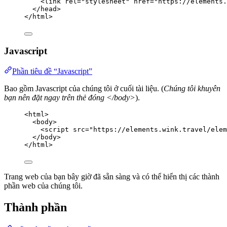
<
link
rel
=
"
stylesheet
"
href
=
"
https://elements.
</
head
>
</
html
>
Javascript
Phần tiêu đề “Javascript”
Bao gồm Javascript của chúng tôi ở cuối tài liệu. (
Chúng tôi khuyên
bạn nên đặt ngay trên thẻ đóng </body>
).
<
html
>
<
body
>
<
script
src
=
"
https://elements.wink.travel/elem
</
body
>
</
html
>
Trang web của bạn bây giờ đã sẵn sàng và có thể hiển thị các thành
phần web của chúng tôi.
Thành phần