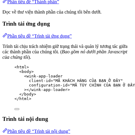
Phần tiêu đề “Thành phần”
Đọc về thư viện thành phần của chúng tôi bên dưới.
Trình tải ứng dụng
Phần tiêu đề “Trình tải ứng dụng”
Trình tải chịu trách nhiệm giữ trạng thái và quản lý tương tác giữa
các thành phần của chúng tôi. (
Bao gồm nó dưới phần Javascript
của chúng tôi
).
<
html
>
<
body
>
<
wink-app-loader
client-id
=
"
MÃ KHÁCH HÀNG CỦA BẠN Ở ĐÂY
"
configuration-id
=
"
MÃ TÙY CHỈNH CỦA BẠN Ở ĐÂY
></
wink-app-loader
>
</
body
>
</
html
>
Trình tải nội dung
Phần tiêu đề “Trình tải nội dung”