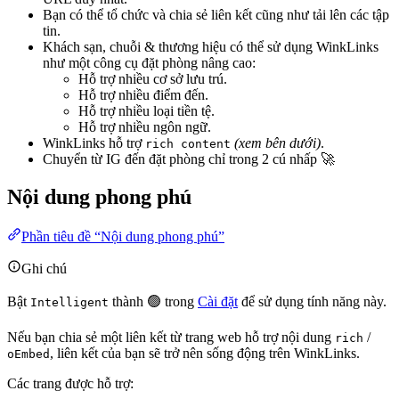
Bạn có thể tổ chức và chia sẻ liên kết cũng như tải lên các tập
tin.
Khách sạn, chuỗi & thương hiệu có thể sử dụng WinkLinks
như một công cụ đặt phòng nâng cao:
Hỗ trợ nhiều cơ sở lưu trú.
Hỗ trợ nhiều điểm đến.
Hỗ trợ nhiều loại tiền tệ.
Hỗ trợ nhiều ngôn ngữ.
WinkLinks hỗ trợ
(xem bên dưới)
.
rich content
Chuyển từ IG đến đặt phòng chỉ trong 2 cú nhấp 🚀
Nội dung phong phú
Phần tiêu đề “Nội dung phong phú”
Ghi chú
Bật
thành 🟢 trong
Cài đặt
để sử dụng tính năng này.
Intelligent
Nếu bạn chia sẻ một liên kết từ trang web hỗ trợ nội dung
/
rich
, liên kết của bạn sẽ trở nên sống động trên WinkLinks.
oEmbed
Các trang được hỗ trợ: