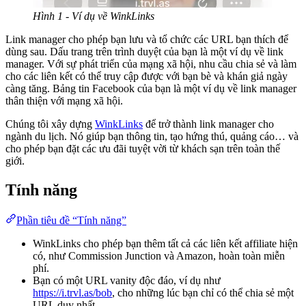
Hình 1 - Ví dụ về WinkLinks
Link manager cho phép bạn lưu và tổ chức các URL bạn thích để
dùng sau. Dấu trang trên trình duyệt của bạn là một ví dụ về link
manager. Với sự phát triển của mạng xã hội, nhu cầu chia sẻ và làm
cho các liên kết có thể truy cập được với bạn bè và khán giả ngày
càng tăng. Bảng tin Facebook của bạn là một ví dụ về link manager
thân thiện với mạng xã hội.
Chúng tôi xây dựng
WinkLinks
để trở thành link manager cho
ngành du lịch. Nó giúp bạn thông tin, tạo hứng thú, quảng cáo… và
cho phép bạn đặt các ưu đãi tuyệt vời từ khách sạn trên toàn thế
giới.
Tính năng
Phần tiêu đề “Tính năng”
WinkLinks cho phép bạn thêm tất cả các liên kết affiliate hiện
có, như Commission Junction và Amazon, hoàn toàn miễn
phí.
Bạn có một URL vanity độc đáo, ví dụ như
https://i.trvl.as/bob
, cho những lúc bạn chỉ có thể chia sẻ một
URL duy nhất.