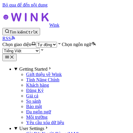
Bỏ qua để đến nội dung
Wink
Tìm kiếm
Ctrl
K
RSS
Chọn giao diện
Chọn ngôn ngữ
Getting Started
Giới thiệu về Wink
Tính Năng Chính
Khách hàng
Đăng Ký
Giá cả
So sánh
Bảo mật
Đa ngôn ngữ
Môi trường
Yêu cầu xóa dữ liệu
User Settings