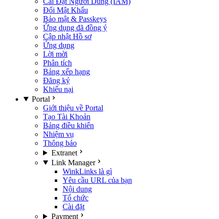
Cài Đặt Người Dùng (IAM)
Đổi Mật Khẩu
Bảo mật & Passkeys
Ứng dụng đã đồng ý
Cập nhật Hồ sơ
Ứng dụng
Lời mời
Phân tích
Bảng xếp hạng
Đăng ký
Khiếu nại
Portal
Giới thiệu về Portal
Tạo Tài Khoản
Bảng điều khiển
Nhiệm vụ
Thông báo
Extranet
Link Manager
WinkLinks là gì
Yêu cầu URL của bạn
Nội dung
Tổ chức
Cài đặt
Payment