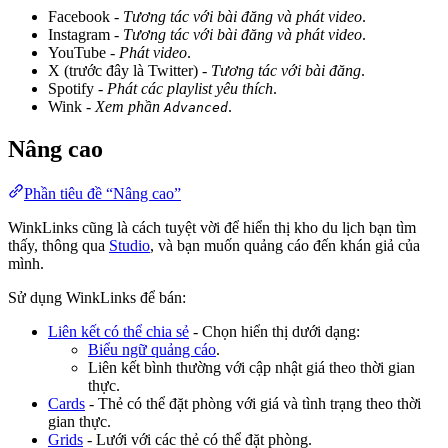
Facebook -
Tương tác với bài đăng và phát video
.
Instagram -
Tương tác với bài đăng và phát video
.
YouTube -
Phát video
.
X (trước đây là Twitter) -
Tương tác với bài đăng
.
Spotify -
Phát các playlist yêu thích
.
Wink -
Xem phần
.
Advanced
Nâng cao
Phần tiêu đề “Nâng cao”
WinkLinks cũng là cách tuyệt vời để hiển thị kho du lịch bạn tìm
thấy, thông qua
Studio
, và bạn muốn quảng cáo đến khán giả của
mình.
Sử dụng WinkLinks để bán:
Liên kết có thể chia sẻ
- Chọn hiển thị dưới dạng:
Biểu ngữ quảng cáo
.
Liên kết bình thường với cập nhật giá theo thời gian
thực.
Cards
- Thẻ có thể đặt phòng với giá và tình trạng theo thời
gian thực.
Grids
- Lưới với các thẻ có thể đặt phòng.