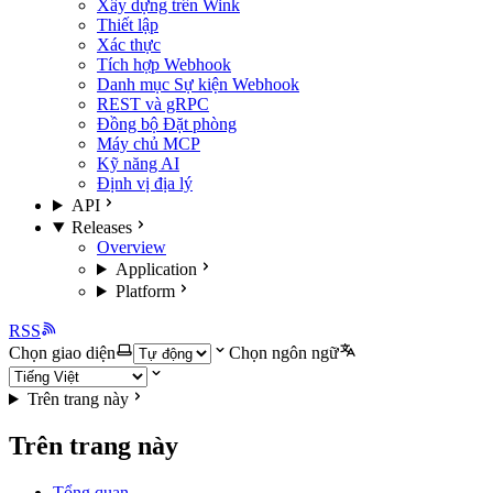
Xây dựng trên Wink
Thiết lập
Xác thực
Tích hợp Webhook
Danh mục Sự kiện Webhook
REST và gRPC
Đồng bộ Đặt phòng
Máy chủ MCP
Kỹ năng AI
Định vị địa lý
API
Releases
Overview
Application
Platform
RSS
Chọn giao diện
Chọn ngôn ngữ
Trên trang này
Trên trang này
Tổng quan