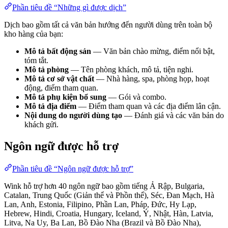
Phần tiêu đề “Những gì được dịch”
Dịch bao gồm tất cả văn bản hướng đến người dùng trên toàn bộ
kho hàng của bạn:
Mô tả bất động sản
— Văn bản chào mừng, điểm nổi bật,
tóm tắt.
Mô tả phòng
— Tên phòng khách, mô tả, tiện nghi.
Mô tả cơ sở vật chất
— Nhà hàng, spa, phòng họp, hoạt
động, điểm tham quan.
Mô tả phụ kiện bổ sung
— Gói và combo.
Mô tả địa điểm
— Điểm tham quan và các địa điểm lân cận.
Nội dung do người dùng tạo
— Đánh giá và các văn bản do
khách gửi.
Ngôn ngữ được hỗ trợ
Phần tiêu đề “Ngôn ngữ được hỗ trợ”
Wink hỗ trợ hơn 40 ngôn ngữ bao gồm tiếng Ả Rập, Bulgaria,
Catalan, Trung Quốc (Giản thể và Phồn thể), Séc, Đan Mạch, Hà
Lan, Anh, Estonia, Filipino, Phần Lan, Pháp, Đức, Hy Lạp,
Hebrew, Hindi, Croatia, Hungary, Iceland, Ý, Nhật, Hàn, Latvia,
Litva, Na Uy, Ba Lan, Bồ Đào Nha (Brazil và Bồ Đào Nha),