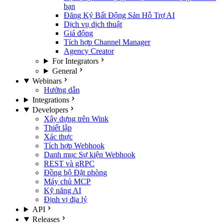
bạn
Đăng Ký Bất Động Sản Hỗ Trợ AI
Dịch vụ dịch thuật
Giá động
Tích hợp Channel Manager
Agency Creator
For Integrators
General
Webinars
Hướng dẫn
Integrations
Developers
Xây dựng trên Wink
Thiết lập
Xác thực
Tích hợp Webhook
Danh mục Sự kiện Webhook
REST và gRPC
Đồng bộ Đặt phòng
Máy chủ MCP
Kỹ năng AI
Định vị địa lý
API
Releases