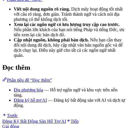
Viết nội dung nguồn rõ ràng.
Dịch máy hoạt động tốt nhất
với câu rõ ràng, đơn giản. Tránh thành ngữ và cách nói địa
phương có thể không dịch tốt.
Xem lại các ngôn ngữ có lưu lượng truy cập cao trước.
Nếu phần lớn khách của bạn nói tiếng Pháp và tiếng Đức, ưu
tiên xem lại các bản dịch đó.
Cập nhật nguồn, không phải bản dịch.
Nếu bạn cần thay
đổi nội dung đã dịch, hãy cập nhật văn bản nguồn gốc và để
dịch chạy lại. Điều này giữ cho tất cả các ngôn ngữ nhất
quán.
Đọc thêm
Phần tiêu đề “Đọc thêm”
Địa phương hóa
— Hỗ trợ ngôn ngữ và khu vực trên nền
tảng.
Đăng ký hỗ trợ AI
— Đăng ký bất động sản với AI và dịch tự
động.
Trước
Đăng Ký Bất Động Sản Hỗ Trợ AI
Tiếp
Giá động