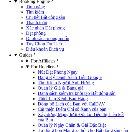
Booking Engine
Tính năng
Tìm kiếm
Chi tiết Bất động sản
Thanh toán
Xác nhận Đặt phòng
Đặt phòng
Danh sách mong muốn
Tùy Chọn Du Lịch
Điều khoản Dịch vụ
Guides
For Affiliates
For Hoteliers
Nút Đặt Phòng Ngay
Đăng Ký Danh Sách Trên Google
Tìm Kiếm Người Ảnh Hưởng
Quản lý Giá & Bảng giá
Danh sách kiểm tra khởi tạo Bất động sản
Thiết Lập Kênh Bán Hàng
Đồng bộ Lịch của Bạn với CalDAV
Cải thiện Điểm Chỉ số Xanh của bạn
Xây dựng Mạng lưới Đối tác Tiếp thị Liên kết
của Bạn
Quản lý Ngày Chặn & Giá Đặc Biệt
Tự động hóa Mạng xã hội cho Bất động sản của