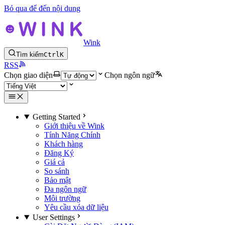
Bỏ qua để đến nội dung
Wink
Tìm kiếm
Ctrl
K
RSS
Chọn giao diện
Chọn ngôn ngữ
Getting Started
Giới thiệu về Wink
Tính Năng Chính
Khách hàng
Đăng Ký
Giá cả
So sánh
Bảo mật
Đa ngôn ngữ
Môi trường
Yêu cầu xóa dữ liệu
User Settings