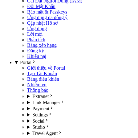
Cài Đặt Người Dùng (IAM)
Đổi Mật Khẩu
Bảo mật & Passkeys
Ứng dụng đã đồng ý
Cập nhật Hồ sơ
Ứng dụng
Lời mời
Phân tích
Bảng xếp hạng
Đăng ký
Khiếu nại
Portal
Giới thiệu về Portal
Tạo Tài Khoản
Bảng điều khiển
Nhiệm vụ
Thông báo
Extranet
Link Manager
Payment
Settings
Social
Studio
Travel Agent