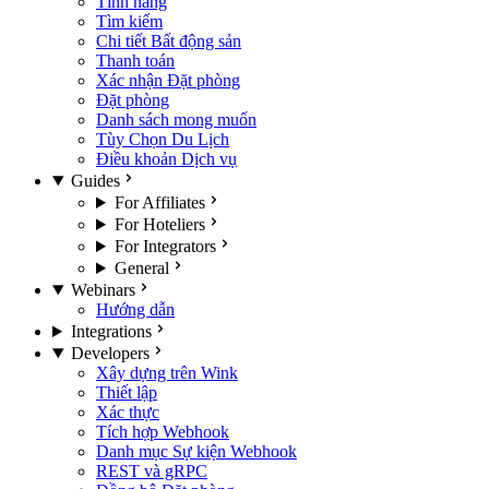
Tính năng
Tìm kiếm
Chi tiết Bất động sản
Thanh toán
Xác nhận Đặt phòng
Đặt phòng
Danh sách mong muốn
Tùy Chọn Du Lịch
Điều khoản Dịch vụ
Guides
For Affiliates
For Hoteliers
For Integrators
General
Webinars
Hướng dẫn
Integrations
Developers
Xây dựng trên Wink
Thiết lập
Xác thực
Tích hợp Webhook
Danh mục Sự kiện Webhook
REST và gRPC