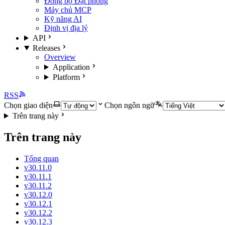
Đồng bộ Đặt phòng
Máy chủ MCP
Kỹ năng AI
Định vị địa lý
API
Releases
Overview
Application
Platform
RSS
Chọn giao diện
Chọn ngôn ngữ
Trên trang này
Trên trang này
Tổng quan
v30.11.0
v30.11.1
v30.11.2
v30.12.0
v30.12.1
v30.12.2
v30.12.3