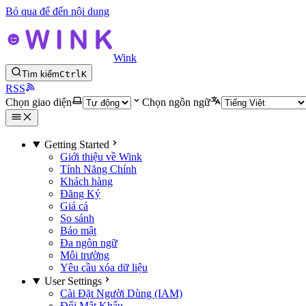
Bỏ qua để đến nội dung
Wink
Tìm kiếm
Ctrl
K
RSS
Chọn giao diện
Chọn ngôn ngữ
Getting Started
Giới thiệu về Wink
Tính Năng Chính
Khách hàng
Đăng Ký
Giá cả
So sánh
Bảo mật
Đa ngôn ngữ
Môi trường
Yêu cầu xóa dữ liệu
User Settings
Cài Đặt Người Dùng (IAM)
Đổi Mật Khẩu