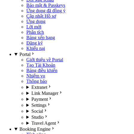
Bảo mật & Passkeys
Ứng dụng đã đồng ý
Cập nhật Hồ sơ
Ứng dụng
Lời mời
Phân tích
Bảng xếp hạng
Đăng ký
Khiếu nại
Portal
Giới thiệu về Portal
Tạo Tài Khoản
Bảng điều khiển
Nhiệm vụ
Thông báo
Extranet
Link Manager
Payment
Settings
Social
Studio
Travel Agent
Booking Engine