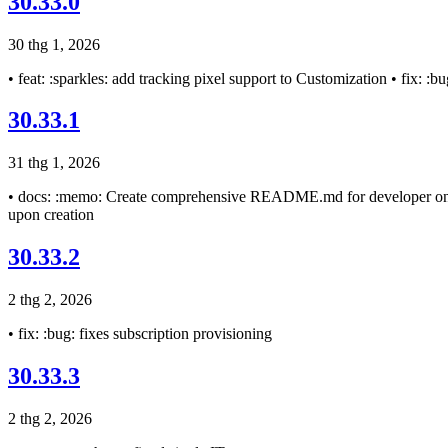
30.33.0
30 thg 1, 2026
• feat: :sparkles: add tracking pixel support to Customization • fix: :b
30.33.1
31 thg 1, 2026
• docs: :memo: Create comprehensive README.md for developer onboar
upon creation
30.33.2
2 thg 2, 2026
• fix: :bug: fixes subscription provisioning
30.33.3
2 thg 2, 2026