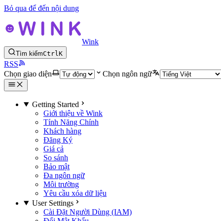
Bỏ qua để đến nội dung
Wink
Tìm kiếm
Ctrl
K
RSS
Chọn giao diện
Chọn ngôn ngữ
Getting Started
Giới thiệu về Wink
Tính Năng Chính
Khách hàng
Đăng Ký
Giá cả
So sánh
Bảo mật
Đa ngôn ngữ
Môi trường
Yêu cầu xóa dữ liệu
User Settings
Cài Đặt Người Dùng (IAM)
Đổi Mật Khẩu