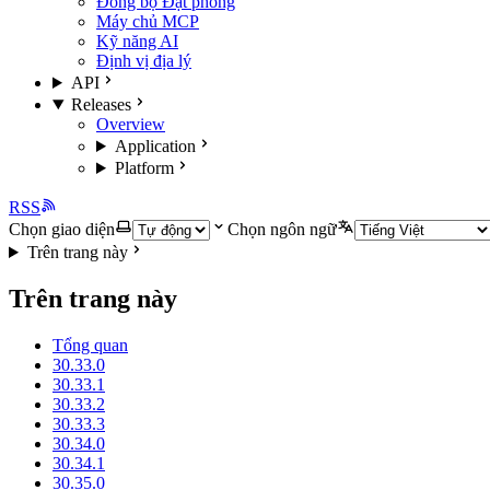
Đồng bộ Đặt phòng
Máy chủ MCP
Kỹ năng AI
Định vị địa lý
API
Releases
Overview
Application
Platform
RSS
Chọn giao diện
Chọn ngôn ngữ
Trên trang này
Trên trang này
Tổng quan
30.33.0
30.33.1
30.33.2
30.33.3
30.34.0
30.34.1
30.35.0