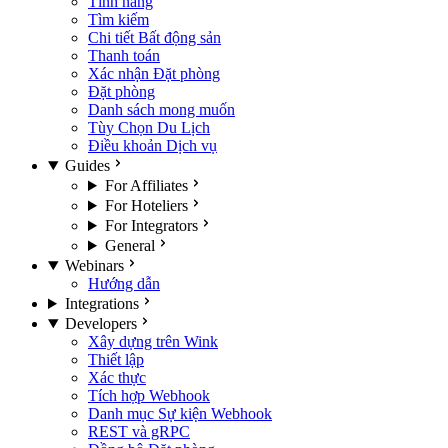
Tính năng
Tìm kiếm
Chi tiết Bất động sản
Thanh toán
Xác nhận Đặt phòng
Đặt phòng
Danh sách mong muốn
Tùy Chọn Du Lịch
Điều khoản Dịch vụ
Guides
For Affiliates
For Hoteliers
For Integrators
General
Webinars
Hướng dẫn
Integrations
Developers
Xây dựng trên Wink
Thiết lập
Xác thực
Tích hợp Webhook
Danh mục Sự kiện Webhook
REST và gRPC