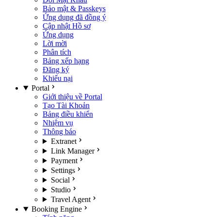
Bảo mật & Passkeys
Ứng dụng đã đồng ý
Cập nhật Hồ sơ
Ứng dụng
Lời mời
Phân tích
Bảng xếp hạng
Đăng ký
Khiếu nại
Portal
Giới thiệu về Portal
Tạo Tài Khoản
Bảng điều khiển
Nhiệm vụ
Thông báo
Extranet
Link Manager
Payment
Settings
Social
Studio
Travel Agent
Booking Engine