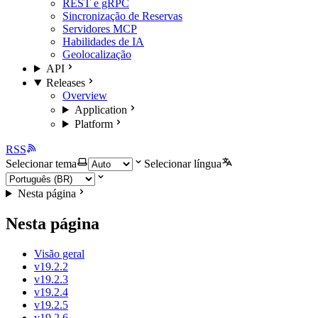
REST e gRPC
Sincronização de Reservas
Servidores MCP
Habilidades de IA
Geolocalização
API
Releases
Overview
Application
Platform
RSS
Selecionar tema
Selecionar língua
Nesta página
Nesta página
Visão geral
v19.2.2
v19.2.3
v19.2.4
v19.2.5
v19.2.6