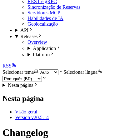
REST e gRPC
Sincronização de Reservas
Servidores MCP
Habilidades de IA
Geolocalização
API
Releases
Overview
Application
Platform
RSS
Selecionar tema
Selecionar língua
Nesta página
Nesta página
Visão geral
Version v20.5.14
Changelog