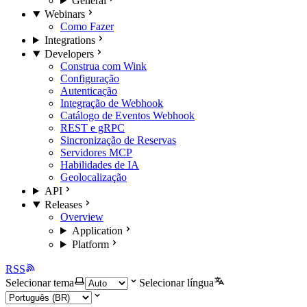
General
Webinars
Como Fazer
Integrations
Developers
Construa com Wink
Configuração
Autenticação
Integração de Webhook
Catálogo de Eventos Webhook
REST e gRPC
Sincronização de Reservas
Servidores MCP
Habilidades de IA
Geolocalização
API
Releases
Overview
Application
Platform
RSS
Selecionar tema
Selecionar língua