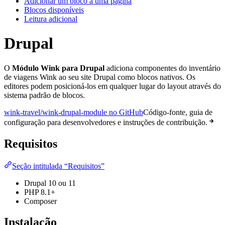
Adicionar um bloco a uma página
Blocos disponíveis
Leitura adicional
Drupal
O
Módulo Wink para Drupal
adiciona componentes do inventário
de viagens Wink ao seu site Drupal como blocos nativos. Os
editores podem posicioná-los em qualquer lugar do layout através do
sistema padrão de blocos.
wink-travel/wink-drupal-module no GitHub
Código-fonte, guia de
configuração para desenvolvedores e instruções de contribuição.
Requisitos
Seção intitulada “Requisitos”
Drupal 10 ou 11
PHP 8.1+
Composer
Instalação