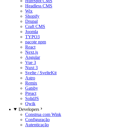
HubSpot CMS
Headless CMS
Wix
Shopify
Drupal
Craft CMS
Joomla
TYPO3
pacote npm
React
Next.js
Angular
Vue 3
Nuxt 3
Svelte / SvelteKit
Astro
Remix
Gatsby
Preact
SolidJS
Qwik
Developers
Construa com Wink
Configuração
Autenticação