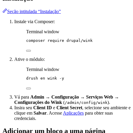
Seção intitulada “Instalação”
Instale via Composer:
Terminal window
composer
require
drupal/wink
Ative o módulo:
Terminal window
drush
en
wink
-y
Vá para
Admin → Configuração → Serviços Web →
Configurações do Wink
(
).
/admin/config/wink
Insira seu
Client ID
e
Client Secret
, selecione seu ambiente e
clique em
Salvar
. Acesse
Aplicações
para obter suas
credenciais.
Adicionar um bloco a uma página