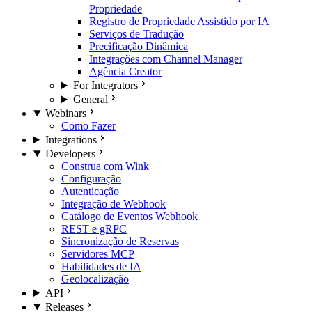
Propriedade
Registro de Propriedade Assistido por IA
Serviços de Tradução
Precificação Dinâmica
Integrações com Channel Manager
Agência Creator
For Integrators
General
Webinars
Como Fazer
Integrations
Developers
Construa com Wink
Configuração
Autenticação
Integração de Webhook
Catálogo de Eventos Webhook
REST e gRPC
Sincronização de Reservas
Servidores MCP
Habilidades de IA
Geolocalização
API
Releases