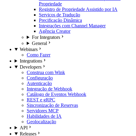
Propriedade
Registro de Propriedade Assistido por IA
Serviços de Tradução
Precificação Dinâmica
Integrações com Channel Manager
Agência Creator
For Integrators
General
Webinars
Como Fazer
Integrations
Developers
Construa com Wink
Configuração
Autenticação
Integração de Webhook
Catálogo de Eventos Webhook
REST e gRPC
Sincronização de Reservas
Servidores MCP
Habilidades de IA
Geolocalização
API
Releases