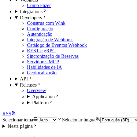
Como Fazer
Integrations
Developers
Construa com Wink
Configuração
Autenticação
Integração de Webhook
Catálogo de Eventos Webhook
REST e gRPC
Sincronização de Reservas
Servidores MCP
Habilidades de IA
Geolocalização
API
Releases
Overview
Application
Platform
RSS
Selecionar tema
Selecionar língua
Nesta página