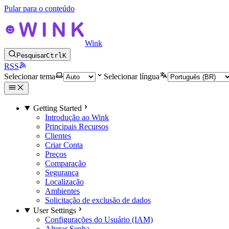
Pular para o conteúdo
Wink
Pesquisar
Ctrl
K
RSS
Selecionar tema
Selecionar língua
Getting Started
Introdução ao Wink
Principais Recursos
Clientes
Criar Conta
Preços
Comparação
Segurança
Localização
Ambientes
Solicitação de exclusão de dados
User Settings
Configurações do Usuário (IAM)
Alterar Senha