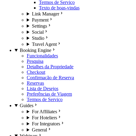
Termos de Serviço
Texto de boas-vindas
Link Manager
Payment
Settings
Social
Studio
Travel Agent
Booking Engine
Funcionalidades
Pesquisa
Detalhes da Propriedade
Checkout
Confirmação de Reserva
Reservas
Lista de Desejos
Preferências de Viagem
Termos de Serviço
Guides
For Affiliates
For Hoteliers
For Integrators
General
Webinars