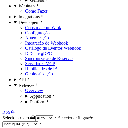
General
Webinars
Como Fazer
Integrations
Developers
Construa com Wink
Configuração
Autenticação
Integração de Webhook
Catálogo de Eventos Webhook
REST e gRPC
Sincronização de Reservas
Servidores MCP
Habilidades de IA
Geolocalização
API
Releases
Overview
Application
Platform
RSS
Selecionar tema
Selecionar língua