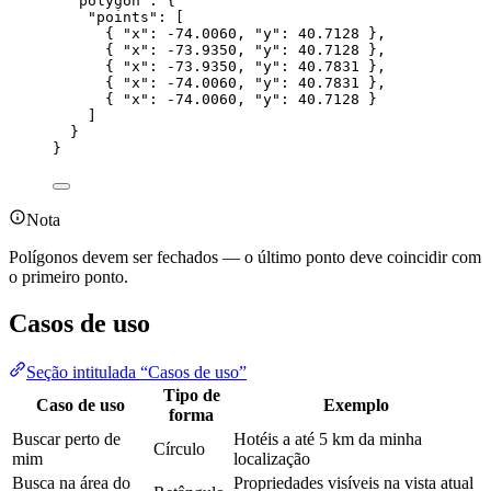
"polygon"
: {
"points"
: [
{ 
"x"
: 
-74.0060
, 
"y"
: 
40.7128
 },
{ 
"x"
: 
-73.9350
, 
"y"
: 
40.7128
 },
{ 
"x"
: 
-73.9350
, 
"y"
: 
40.7831
 },
{ 
"x"
: 
-74.0060
, 
"y"
: 
40.7831
 },
{ 
"x"
: 
-74.0060
, 
"y"
: 
40.7128
 }
]
}
}
Nota
Polígonos devem ser fechados — o último ponto deve coincidir com
o primeiro ponto.
Casos de uso
Seção intitulada “Casos de uso”
Tipo de
Caso de uso
Exemplo
forma
Buscar perto de
Hotéis a até 5 km da minha
Círculo
mim
localização
Busca na área do
Propriedades visíveis na vista atual