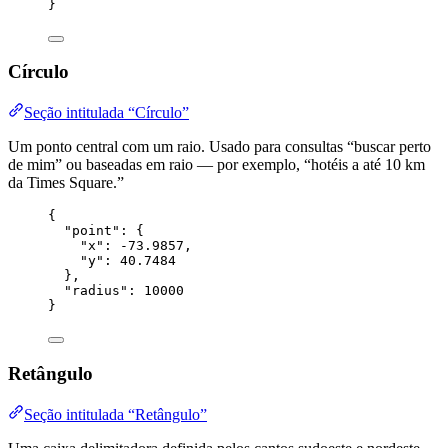
}
Círculo
Seção intitulada “Círculo”
Um ponto central com um raio. Usado para consultas “buscar perto
de mim” ou baseadas em raio — por exemplo, “hotéis a até 10 km
da Times Square.”
{
"point"
: {
"x"
: 
-73.9857
,
"y"
: 
40.7484
},
"radius"
: 
10000
}
Retângulo
Seção intitulada “Retângulo”