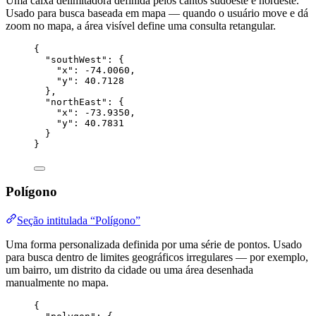
Uma caixa delimitadora definida pelos cantos sudoeste e nordeste.
Usado para busca baseada em mapa — quando o usuário move e dá
zoom no mapa, a área visível define uma consulta retangular.
{
"southWest"
: {
"x"
: 
-74.0060
,
"y"
: 
40.7128
},
"northEast"
: {
"x"
: 
-73.9350
,
"y"
: 
40.7831
}
}
Polígono
Seção intitulada “Polígono”
Uma forma personalizada definida por uma série de pontos. Usado
para busca dentro de limites geográficos irregulares — por exemplo,
um bairro, um distrito da cidade ou uma área desenhada
manualmente no mapa.
{