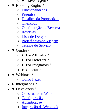
Travel Agent
Booking Engine
Funcionalidades
Pesquisa
Detalhes da Propriedade
Checkout
Confirmação de Reserva
Reservas
Lista de Desejos
Preferências de Viagem
Termos de Serviço
Guides
For Affiliates
For Hoteliers
For Integrators
General
Webinars
Como Fazer
Integrations
Developers
Construa com Wink
Configuração
Autenticação
Integração de Webhook