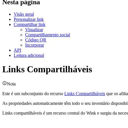
Nesta página
Visão geral
Personalizar link
Compartilhar link
Visualizar
Compartilhamento social
Código QR
Incorporar
API
Leitura adicional
Links Compartilháveis
Nota
Este é um subconjunto do recurso
Links Compartilháveis
que os afili
As propriedades automaticamente têm todo o seu inventário disponibi
Links compartilháveis é um recurso central do Wink e surgiu da necess