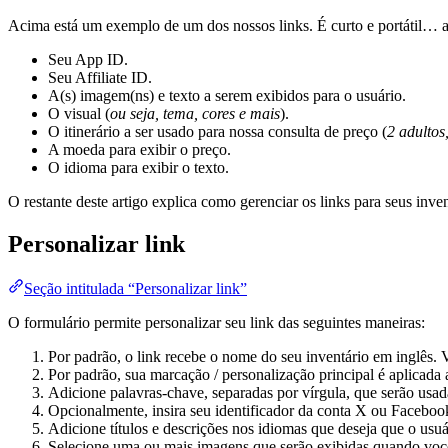
Acima está um exemplo de um dos nossos links. É curto e portátil… a
Seu App ID.
Seu Affiliate ID.
A(s) imagem(ns) e texto a serem exibidos para o usuário.
O visual (
ou seja, tema, cores e mais
).
O itinerário a ser usado para nossa consulta de preço (
2 adultos,
A moeda para exibir o preço.
O idioma para exibir o texto.
O restante deste artigo explica como gerenciar os links para seus inven
Personalizar link
Seção intitulada “Personalizar link”
O formulário permite personalizar seu link das seguintes maneiras:
Por padrão, o link recebe o nome do seu inventário em inglês. 
Por padrão, sua marcação / personalização principal é aplicada 
Adicione palavras-chave, separadas por vírgula, que serão usa
Opcionalmente, insira seu identificador da conta X ou Facebo
Adicione títulos e descrições nos idiomas que deseja que o usuá
Selecione uma ou mais imagens que serão exibidas quando voc