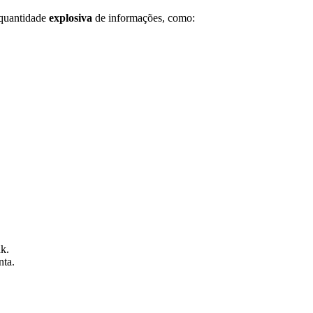
 quantidade
explosiva
de informações, como:
nk.
nta.