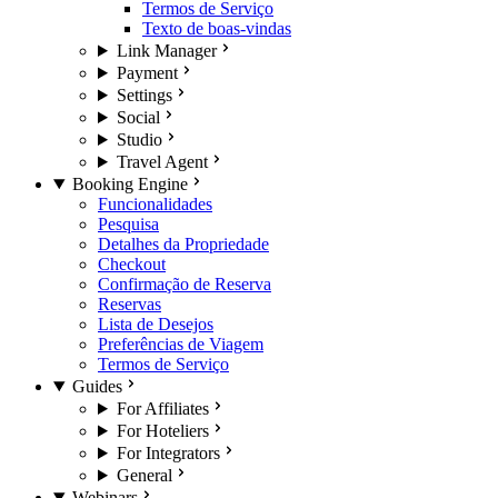
Termos de Serviço
Texto de boas-vindas
Link Manager
Payment
Settings
Social
Studio
Travel Agent
Booking Engine
Funcionalidades
Pesquisa
Detalhes da Propriedade
Checkout
Confirmação de Reserva
Reservas
Lista de Desejos
Preferências de Viagem
Termos de Serviço
Guides
For Affiliates
For Hoteliers
For Integrators
General
Webinars