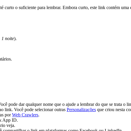
té curto o suficiente para lembrar. Embora curto, este link contém uma
 1 noite
).
tários.
Você pode dar qualquer nome que o ajude a lembrar do que se trata o li
ao link. Você pode selecionar outras
Personalizações
que criou nesta co
das por
Web Crawlers
.
ok App ID.
rio veja.
ê compartilhar o link em plataformas como Facebook ou LinkedIn.