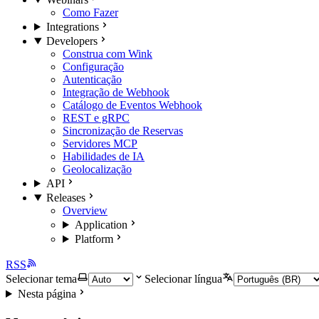
Como Fazer
Integrations
Developers
Construa com Wink
Configuração
Autenticação
Integração de Webhook
Catálogo de Eventos Webhook
REST e gRPC
Sincronização de Reservas
Servidores MCP
Habilidades de IA
Geolocalização
API
Releases
Overview
Application
Platform
RSS
Selecionar tema
Selecionar língua
Nesta página