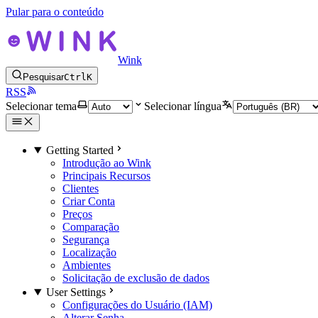
Pular para o conteúdo
Wink
Pesquisar
Ctrl
K
RSS
Selecionar tema
Selecionar língua
Getting Started
Introdução ao Wink
Principais Recursos
Clientes
Criar Conta
Preços
Comparação
Segurança
Localização
Ambientes
Solicitação de exclusão de dados
User Settings
Configurações do Usuário (IAM)
Alterar Senha