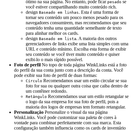
ótimo na sua página. No entanto, pode ficar
se
pesado
você estiver compartilhando muito conteúdo rich.
design
. Esta é uma forma de
Baseado em linhas
tornar seu conteúdo um pouco menos pesado para os
navegadores consumirem, mas recomendamos que seu
conteúdo tenha uma quantidade semelhante de texto
para alinhar melhor os cards.
design
. A maioria dos outros
Baseado em lista
gerenciadores de links exibe uma lista simples com uma
URL e conteúdo mínimo. Escolha esta forma de exibir
seu conteúdo se você tiver muito conteúdo e quiser
exibi-lo o mais rápido possível.
Foto de perfil
No topo de toda página WinkLinks está a foto
do perfil da sua conta junto com a descrição da conta. Você
pode exibir sua foto de perfil de duas formas:
Recomendamos usar um estilo circular se sua
Círculo
foto for sua ou qualquer outra coisa que caiba dentro de
um contêiner redondo.
Recomendamos usar um estilo retangular se
Retângulo
o logo da sua empresa for sua foto de perfil, pois a
maioria dos logos de empresas tem formato retangular.
Personalização
Personalize o visual da sua página
WinkLinks. Você pode customizar sua paleta de cores à
vontade para combinar perfeitamente com sua marca. Esta
configuração também influencia como os cards de inventário