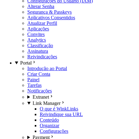
Configurações do Usuário (IAM)
Alterar Senha
Segurança & Passkeys
Aplicativos Consentidos
Atualizar Perfil
Aplicações
Convites
Analytics
Classificação
Assinatura
Reivindicações
Portal
Introdução ao Portal
Criar Conta
Painel
Tarefas
Notificações
Extranet
Link Manager
O que é WinkLinks
Reivindique sua URL
Conteúdo
Organizar
Configurações
Payment