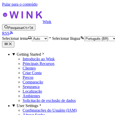
Pular para o conteúdo
Wink
Pesquisar
Ctrl
K
RSS
Selecionar tema
Selecionar língua
Getting Started
Introdução ao Wink
Principais Recursos
Clientes
Criar Conta
Preços
Comparação
Segurança
Localização
Ambientes
Solicitação de exclusão de dados
User Settings
Configurações do Usuário (IAM)
Alterar Senha