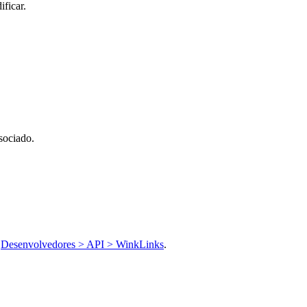
ficar.
sociado.
r
Desenvolvedores > API > WinkLinks
.