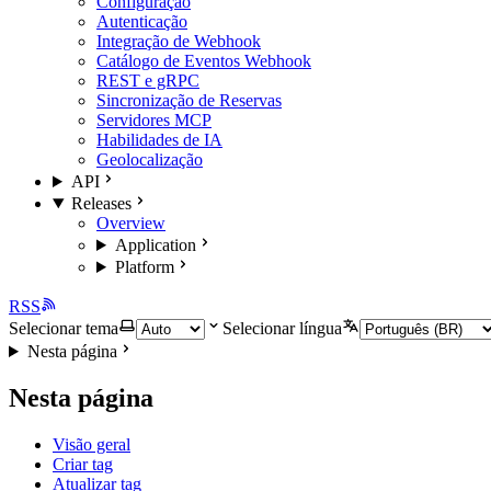
Configuração
Autenticação
Integração de Webhook
Catálogo de Eventos Webhook
REST e gRPC
Sincronização de Reservas
Servidores MCP
Habilidades de IA
Geolocalização
API
Releases
Overview
Application
Platform
RSS
Selecionar tema
Selecionar língua
Nesta página
Nesta página
Visão geral
Criar tag
Atualizar tag