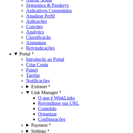
Segurança & Passkeys
Aplicativos Consentidos
Atualizar Perfil
Aplicações
Convites
Analytics
Classificação
Assinatura
Reivindicações
Portal
Introdução ao Portal
Criar Conta
Painel
Tarefas
Notificações
Extranet
Link Manager
O que é WinkLinks
Reivindique sua URL
Conteúdo
Organizar
Configurações
Payment
Settings