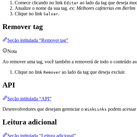
Comece clicando no link
ao lado da tag que deseja modi
Editar
Atualize o nome da sua tag.
ex: Melhores cafeterias em Berlim
Clique no link
.
Salvar
Remover tag
Seção intitulada “Remover tag”
Nota
Ao remover uma tag, você também a removerá de todo o conteúdo as
Clique no link
ao lado da tag que deseja excluir.
Remover
API
Seção intitulada “API”
Desenvolvedores que desejam gerenciar o
podem acessa
WinkLinks
Leitura adicional
Seção intitulada “Leitura adicional”