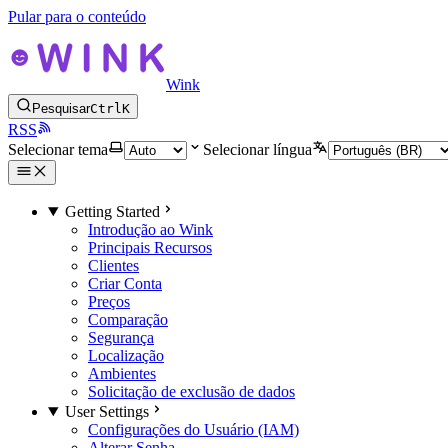
Pular para o conteúdo
Wink
Pesquisar
Ctrl
K
RSS
Selecionar tema
Selecionar língua
Getting Started
Introdução ao Wink
Principais Recursos
Clientes
Criar Conta
Preços
Comparação
Segurança
Localização
Ambientes
Solicitação de exclusão de dados
User Settings
Configurações do Usuário (IAM)
Alterar Senha