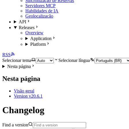
Sincronização de Reservas
Servidores MCP
Habilidades de IA
Geolocalização
API
Releases
Overview
Application
Platform
RSS
Selecionar tema
Selecionar língua
Nesta página
Nesta página
Visão geral
Version v20.6.1
Changelog
Find a version