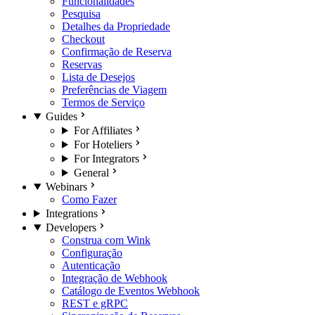
Funcionalidades
Pesquisa
Detalhes da Propriedade
Checkout
Confirmação de Reserva
Reservas
Lista de Desejos
Preferências de Viagem
Termos de Serviço
Guides
For Affiliates
For Hoteliers
For Integrators
General
Webinars
Como Fazer
Integrations
Developers
Construa com Wink
Configuração
Autenticação
Integração de Webhook
Catálogo de Eventos Webhook
REST e gRPC