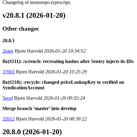
Changelog of monorepo-typescript.
v20.8.1 (2026-01-20)
Other changes
20.8.1
2eaee
Bjorn Harvold
2026-01-20 10:34:52
fix(#211): :wrench: recreating hashes after Sentry injects its IDs
37603
Bjorn Harvold
2026-01-20 10:25:29
fix(#210): :recycle: changed priceLookupKey to verified on
SyndicationAccount
5ecef
Bjorn Harvold
2026-01-20 09:55:24
Merge branch ‘master’ into develop
32612
Bjorn Harvold
2026-01-20 08:39:22
20.8.0 (2026-01-20)