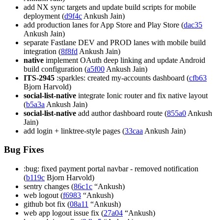
add NX sync targets and update build scripts for mobile
deployment (
d9f4c
Ankush Jain)
add production lanes for App Store and Play Store (
dac35
Ankush Jain)
separate Fastlane DEV and PROD lanes with mobile build
integration (
8f8fd
Ankush Jain)
native
implement OAuth deep linking and update Android
build configuration (
a5f00
Ankush Jain)
ITS-2945
:sparkles: created my-accounts dashboard (
cfb63
Bjorn Harvold)
social-list-native
integrate Ionic router and fix native layout
(
b5a3a
Ankush Jain)
social-list-native
add author dashboard route (
855a0
Ankush
Jain)
add login + linktree-style pages (
33caa
Ankush Jain)
Bug Fixes
:bug: fixed payment portal navbar - removed notification
(
b119c
Bjorn Harvold)
sentry changes (
86c1c
“Ankush)
web logout (
f6983
“Ankush)
github bot fix (
08a11
“Ankush)
web app logout issue fix (
27a04
“Ankush)