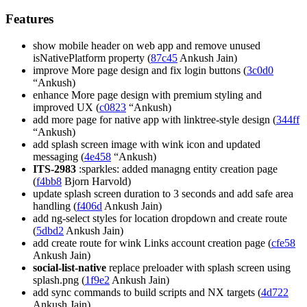
Features
show mobile header on web app and remove unused
isNativePlatform property (
87c45
Ankush Jain)
improve More page design and fix login buttons (
3c0d0
“Ankush)
enhance More page design with premium styling and
improved UX (
c0823
“Ankush)
add more page for native app with linktree-style design (
344ff
“Ankush)
add splash screen image with wink icon and updated
messaging (
4e458
“Ankush)
ITS-2983
:sparkles: added managng entity creation page
(
f4bb8
Bjorn Harvold)
update splash screen duration to 3 seconds and add safe area
handling (
f406d
Ankush Jain)
add ng-select styles for location dropdown and create route
(
5dbd2
Ankush Jain)
add create route for wink Links account creation page (
cfe58
Ankush Jain)
social-list-native
replace preloader with splash screen using
splash.png (
1f9e2
Ankush Jain)
add sync commands to build scripts and NX targets (
4d722
Ankush Jain)