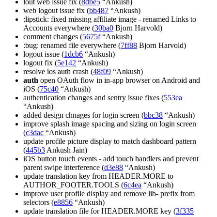
lout web issue fix (
8dbe5
“Ankush)
web logout issue fix (
bb487
“Ankush)
:lipstick: fixed missing affiliate image - renamed Links to
Accounts everywhere (
30ba0
Bjorn Harvold)
comment changes (
5675f
“Ankush)
:bug: renamed file everywhere (
7ff88
Bjorn Harvold)
logout issue (
1dcb6
“Ankush)
logout fix (
5e142
“Ankush)
resolve ios auth crash (
48f09
“Ankush)
auth
open OAuth flow in in-app browser on Android and
iOS (
75c40
“Ankush)
authentication changes and sentry issue fixes (
553ea
“Ankush)
added design chnages for login screen (
bbc38
“Ankush)
improve splash image spacing and sizing on login screen
(
c3dac
“Ankush)
update profile picture display to match dashboard pattern
(
445b3
Ankush Jain)
iOS button touch events - add touch handlers and prevent
parent swipe interference (
d3e88
“Ankush)
update translation key from HEADER.MORE to
AUTHOR_FOOTER.TOOLS (
6c4ea
“Ankush)
improve user profile display and remove lib- prefix from
selectors (
e8856
“Ankush)
update translation file for HEADER.MORE key (
3f335