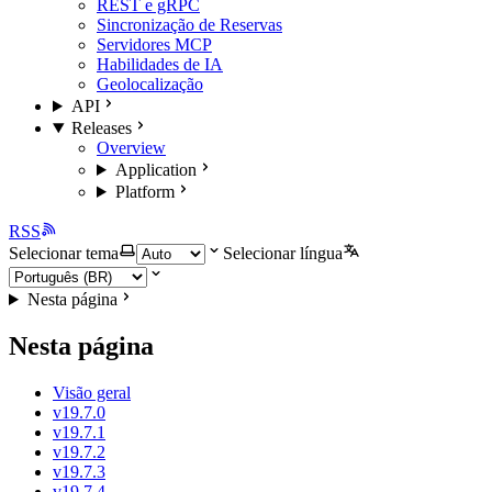
REST e gRPC
Sincronização de Reservas
Servidores MCP
Habilidades de IA
Geolocalização
API
Releases
Overview
Application
Platform
RSS
Selecionar tema
Selecionar língua
Nesta página
Nesta página
Visão geral
v19.7.0
v19.7.1
v19.7.2
v19.7.3
v19.7.4