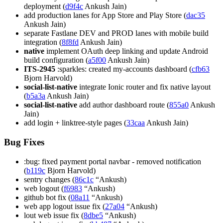
deployment (
d9f4c
Ankush Jain)
add production lanes for App Store and Play Store (
dac35
Ankush Jain)
separate Fastlane DEV and PROD lanes with mobile build
integration (
8f8fd
Ankush Jain)
native
implement OAuth deep linking and update Android
build configuration (
a5f00
Ankush Jain)
ITS-2945
:sparkles: created my-accounts dashboard (
cfb63
Bjorn Harvold)
social-list-native
integrate Ionic router and fix native layout
(
b5a3a
Ankush Jain)
social-list-native
add author dashboard route (
855a0
Ankush
Jain)
add login + linktree-style pages (
33caa
Ankush Jain)
Bug Fixes
:bug: fixed payment portal navbar - removed notification
(
b119c
Bjorn Harvold)
sentry changes (
86c1c
“Ankush)
web logout (
f6983
“Ankush)
github bot fix (
08a11
“Ankush)
web app logout issue fix (
27a04
“Ankush)
lout web issue fix (
8dbe5
“Ankush)