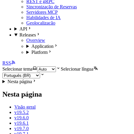
REST e gRPC
Sincronização de Reservas
Servidores MCP
Habilidades de IA
Geolocalização
API
Releases
Overview
Application
Platform
RSS
Selecionar tema
Selecionar língua
Nesta página
Nesta página
Visão geral
v19.5.2
v19.6.0
v19.6.1
v19.7.0
v19.7.1