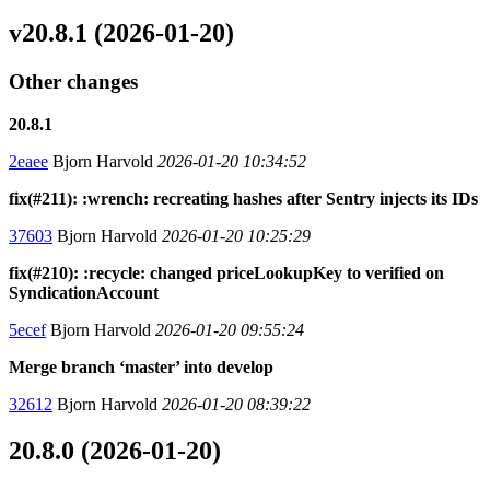
v20.8.1 (2026-01-20)
Other changes
20.8.1
2eaee
Bjorn Harvold
2026-01-20 10:34:52
fix(#211): :wrench: recreating hashes after Sentry injects its IDs
37603
Bjorn Harvold
2026-01-20 10:25:29
fix(#210): :recycle: changed priceLookupKey to verified on
SyndicationAccount
5ecef
Bjorn Harvold
2026-01-20 09:55:24
Merge branch ‘master’ into develop
32612
Bjorn Harvold
2026-01-20 08:39:22
20.8.0 (2026-01-20)