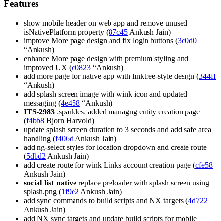
Features
show mobile header on web app and remove unused
isNativePlatform property (
87c45
Ankush Jain)
improve More page design and fix login buttons (
3c0d0
“Ankush)
enhance More page design with premium styling and
improved UX (
c0823
“Ankush)
add more page for native app with linktree-style design (
344ff
“Ankush)
add splash screen image with wink icon and updated
messaging (
4e458
“Ankush)
ITS-2983
:sparkles: added managng entity creation page
(
f4bb8
Bjorn Harvold)
update splash screen duration to 3 seconds and add safe area
handling (
f406d
Ankush Jain)
add ng-select styles for location dropdown and create route
(
5dbd2
Ankush Jain)
add create route for wink Links account creation page (
cfe58
Ankush Jain)
social-list-native
replace preloader with splash screen using
splash.png (
1f9e2
Ankush Jain)
add sync commands to build scripts and NX targets (
4d722
Ankush Jain)
add NX sync targets and update build scripts for mobile