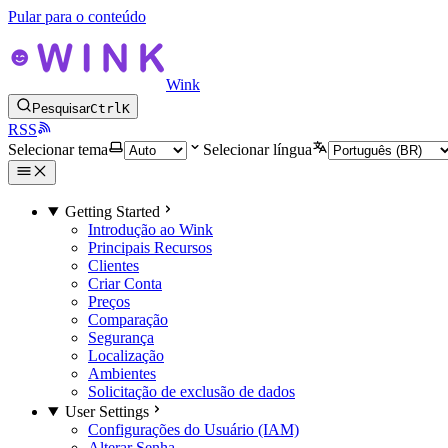
Pular para o conteúdo
Wink
Pesquisar
Ctrl
K
RSS
Selecionar tema
Selecionar língua
Getting Started
Introdução ao Wink
Principais Recursos
Clientes
Criar Conta
Preços
Comparação
Segurança
Localização
Ambientes
Solicitação de exclusão de dados
User Settings
Configurações do Usuário (IAM)
Alterar Senha