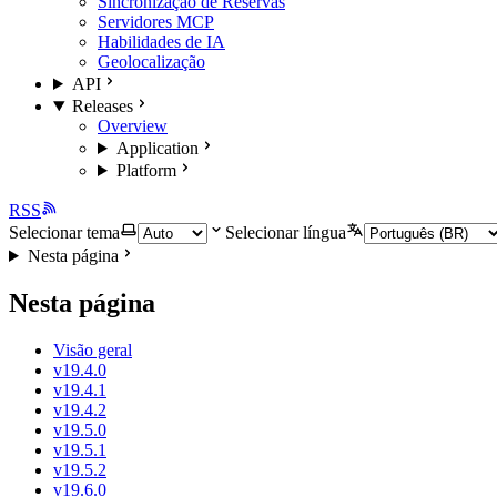
Sincronização de Reservas
Servidores MCP
Habilidades de IA
Geolocalização
API
Releases
Overview
Application
Platform
RSS
Selecionar tema
Selecionar língua
Nesta página
Nesta página
Visão geral
v19.4.0
v19.4.1
v19.4.2
v19.5.0
v19.5.1
v19.5.2
v19.6.0