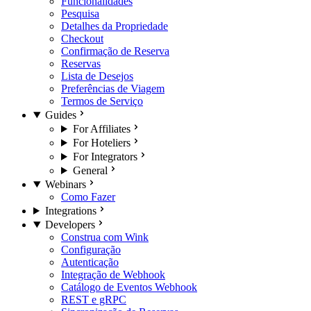
Funcionalidades
Pesquisa
Detalhes da Propriedade
Checkout
Confirmação de Reserva
Reservas
Lista de Desejos
Preferências de Viagem
Termos de Serviço
Guides
For Affiliates
For Hoteliers
For Integrators
General
Webinars
Como Fazer
Integrations
Developers
Construa com Wink
Configuração
Autenticação
Integração de Webhook
Catálogo de Eventos Webhook
REST e gRPC