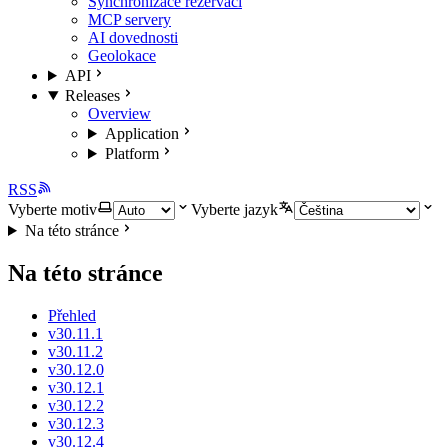
Synchronizace rezervací
MCP servery
AI dovednosti
Geolokace
API
Releases
Overview
Application
Platform
RSS
Vyberte motiv
Vyberte jazyk
Na této stránce
Na této stránce
Přehled
v30.11.1
v30.11.2
v30.12.0
v30.12.1
v30.12.2
v30.12.3
v30.12.4