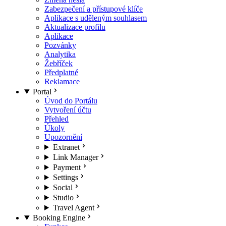
Zabezpečení a přístupové klíče
Aplikace s uděleným souhlasem
Aktualizace profilu
Aplikace
Pozvánky
Analytika
Žebříček
Předplatné
Reklamace
Portal
Úvod do Portálu
Vytvoření účtu
Přehled
Úkoly
Upozornění
Extranet
Link Manager
Payment
Settings
Social
Studio
Travel Agent
Booking Engine