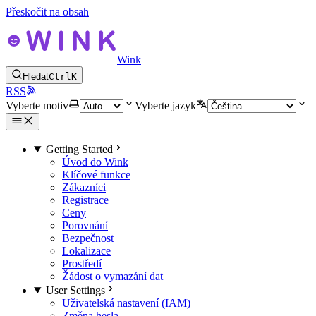
Přeskočit na obsah
Wink
Hledat
Ctrl
K
RSS
Vyberte motiv
Vyberte jazyk
Getting Started
Úvod do Wink
Klíčové funkce
Zákazníci
Registrace
Ceny
Porovnání
Bezpečnost
Lokalizace
Prostředí
Žádost o vymazání dat
User Settings
Uživatelská nastavení (IAM)
Změna hesla