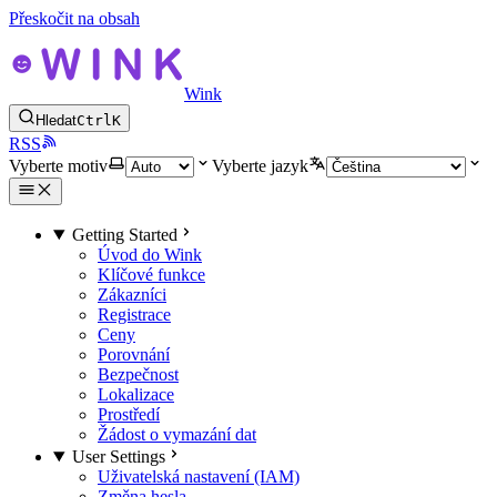
Přeskočit na obsah
Wink
Hledat
Ctrl
K
RSS
Vyberte motiv
Vyberte jazyk
Getting Started
Úvod do Wink
Klíčové funkce
Zákazníci
Registrace
Ceny
Porovnání
Bezpečnost
Lokalizace
Prostředí
Žádost o vymazání dat
User Settings
Uživatelská nastavení (IAM)
Změna hesla