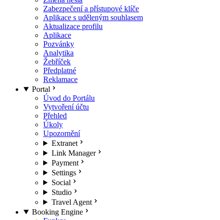
Zabezpečení a přístupové klíče
Aplikace s uděleným souhlasem
Aktualizace profilu
Aplikace
Pozvánky
Analytika
Žebříček
Předplatné
Reklamace
Portal
Úvod do Portálu
Vytvoření účtu
Přehled
Úkoly
Upozornění
Extranet
Link Manager
Payment
Settings
Social
Studio
Travel Agent
Booking Engine