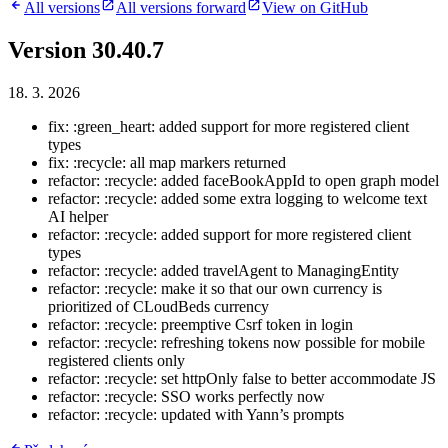
All versions
All versions forward
View on GitHub
Version 30.40.7
18. 3. 2026
fix: :green_heart: added support for more registered client
types
fix: :recycle: all map markers returned
refactor: :recycle: added faceBookAppId to open graph model
refactor: :recycle: added some extra logging to welcome text
AI helper
refactor: :recycle: added support for more registered client
types
refactor: :recycle: added travelAgent to ManagingEntity
refactor: :recycle: make it so that our own currency is
prioritized of CLoudBeds currency
refactor: :recycle: preemptive Csrf token in login
refactor: :recycle: refreshing tokens now possible for mobile
registered clients only
refactor: :recycle: set httpOnly false to better accommodate JS
refactor: :recycle: SSO works perfectly now
refactor: :recycle: updated with Yann’s prompts