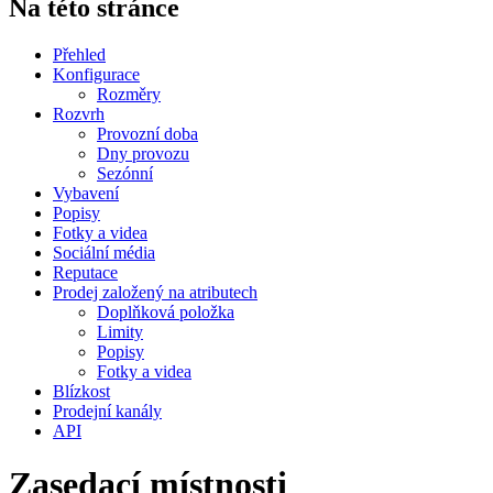
Na této stránce
Přehled
Konfigurace
Rozměry
Rozvrh
Provozní doba
Dny provozu
Sezónní
Vybavení
Popisy
Fotky a videa
Sociální média
Reputace
Prodej založený na atributech
Doplňková položka
Limity
Popisy
Fotky a videa
Blízkost
Prodejní kanály
API
Zasedací místnosti