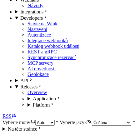
Návody
Integrations
Developers
Stavte na Wink
Nastavení
Autentizace
Integrace webhooků
Katalog webhook událostí
REST a gRPC
Synchronizace rezervací
MCP servery
AI dovednosti
Geolokace
API
Releases
Overview
Application
Platform
RSS
Vyberte motiv
Vyberte jazyk
Na této stránce