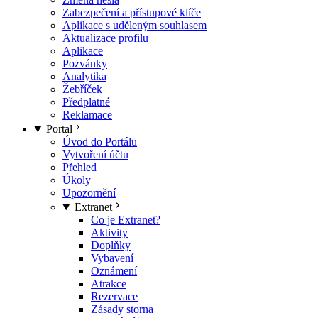
Zabezpečení a přístupové klíče
Aplikace s uděleným souhlasem
Aktualizace profilu
Aplikace
Pozvánky
Analytika
Žebříček
Předplatné
Reklamace
Portal
Úvod do Portálu
Vytvoření účtu
Přehled
Úkoly
Upozornění
Extranet
Co je Extranet?
Aktivity
Doplňky
Vybavení
Oznámení
Atrakce
Rezervace
Zásady storna