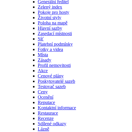
Generální ředitel
Zelený index
Pokoje pro hosty
Životní styly
Poloha na mapě
Hlavní sazby
Zasedací místnosti
Síť
Platební podmínky
Fotky a videa
Místa
Zásady
Profil nemovitosti
Akce
Cenové plány
Poskytovatelé sazeb
Testovač sazeb
Ceny
Ocenění
Reputace
Kontaktní informace
Restaurace
Recenze
Sdílené odkazy
Lázně