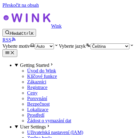
Přeskočit na obsah
Wink
Hledat
Ctrl
K
RSS
Vyberte motiv
Vyberte jazyk
Getting Started
Úvod do Wink
Klíčové funkce
Zákazníci
Registrace
Ceny
Porovnání
Bezpečnost
Lokalizace
Prostředí
Žádost o vymazání dat
User Settings
Uživatelská nastavení (IAM)
Změna hesla