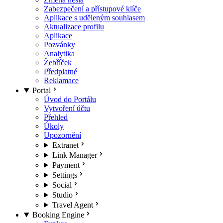
Zabezpečení a přístupové klíče
Aplikace s uděleným souhlasem
Aktualizace profilu
Aplikace
Pozvánky
Analytika
Žebříček
Předplatné
Reklamace
Portal
Úvod do Portálu
Vytvoření účtu
Přehled
Úkoly
Upozornění
Extranet
Link Manager
Payment
Settings
Social
Studio
Travel Agent
Booking Engine