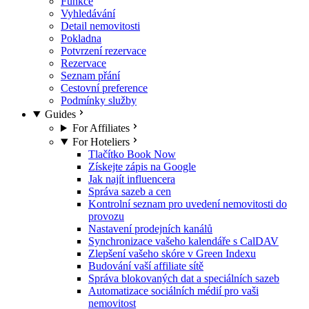
Funkce
Vyhledávání
Detail nemovitosti
Pokladna
Potvrzení rezervace
Rezervace
Seznam přání
Cestovní preference
Podmínky služby
Guides
For Affiliates
For Hoteliers
Tlačítko Book Now
Získejte zápis na Google
Jak najít influencera
Správa sazeb a cen
Kontrolní seznam pro uvedení nemovitosti do
provozu
Nastavení prodejních kanálů
Synchronizace vašeho kalendáře s CalDAV
Zlepšení vašeho skóre v Green Indexu
Budování vaší affiliate sítě
Správa blokovaných dat a speciálních sazeb
Automatizace sociálních médií pro vaši
nemovitost