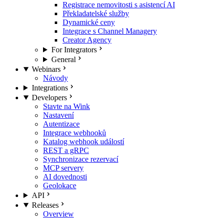
Registrace nemovitosti s asistencí AI
Překladatelské služby
Dynamické ceny
Integrace s Channel Managery
Creator Agency
For Integrators
General
Webinars
Návody
Integrations
Developers
Stavte na Wink
Nastavení
Autentizace
Integrace webhooků
Katalog webhook událostí
REST a gRPC
Synchronizace rezervací
MCP servery
AI dovednosti
Geolokace
API
Releases
Overview