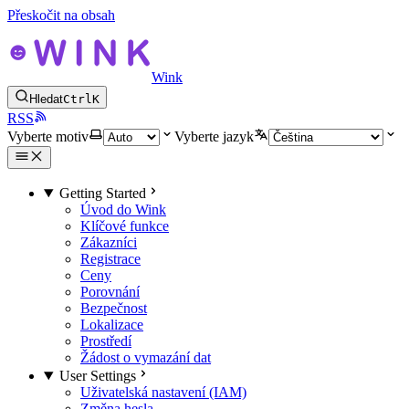
Přeskočit na obsah
Wink
Hledat
Ctrl
K
RSS
Vyberte motiv
Vyberte jazyk
Getting Started
Úvod do Wink
Klíčové funkce
Zákazníci
Registrace
Ceny
Porovnání
Bezpečnost
Lokalizace
Prostředí
Žádost o vymazání dat
User Settings
Uživatelská nastavení (IAM)
Změna hesla