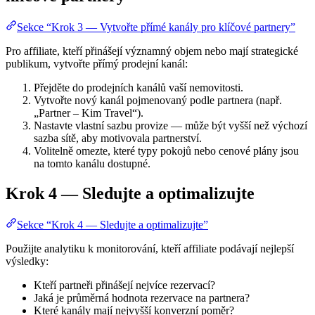
Sekce “Krok 3 — Vytvořte přímé kanály pro klíčové partnery”
Pro affiliate, kteří přinášejí významný objem nebo mají strategické
publikum, vytvořte přímý prodejní kanál:
Přejděte do prodejních kanálů vaší nemovitosti.
Vytvořte nový kanál pojmenovaný podle partnera (např.
„Partner – Kim Travel“).
Nastavte vlastní sazbu provize — může být vyšší než výchozí
sazba sítě, aby motivovala partnerství.
Volitelně omezte, které typy pokojů nebo cenové plány jsou
na tomto kanálu dostupné.
Krok 4 — Sledujte a optimalizujte
Sekce “Krok 4 — Sledujte a optimalizujte”
Použijte analytiku k monitorování, kteří affiliate podávají nejlepší
výsledky:
Kteří partneři přinášejí nejvíce rezervací?
Jaká je průměrná hodnota rezervace na partnera?
Které kanály mají nejvyšší konverzní poměr?