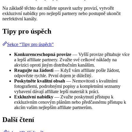
Na základě těchto dat můžete upravit sazby provizí, vytvořit
exkluzivní nabídky pro nejlepší partnery nebo postupně ukončit
neefektivní kanály.
Tipy pro úspěch
Sekce “Tipy pro úspěch”
Konkurenceschopná provize
— Vyšší provize přitahuje více
a lepší affiliate partnery. Zvažte své celkové náklady na
akvizici oproti jiným distribučním kanálům.
Reagujte na žádosti
— Když vám affiliate pošle žádost,
odpovězte rychle. První dojem je důležitý.
Poskytněte kvalitní obsah
— Nemovitosti s kvalitními
fotografiemi, podrobnými popisy a kompletními seznamy
vybavení dávají affiliate lepší materiál k práci.
Exkluzivní nabídky
— Zvažte poskytnutí přístupu k
exkluzivním cenovým plánům nebo předčasnému přístupu k
akcím vašim nejlepším affiliate partnerům.
Další čtení