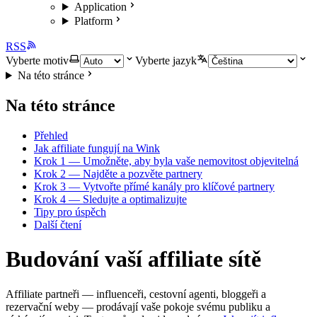
Application
Platform
RSS
Vyberte motiv
Vyberte jazyk
Na této stránce
Na této stránce
Přehled
Jak affiliate fungují na Wink
Krok 1 — Umožněte, aby byla vaše nemovitost objevitelná
Krok 2 — Najděte a pozvěte partnery
Krok 3 — Vytvořte přímé kanály pro klíčové partnery
Krok 4 — Sledujte a optimalizujte
Tipy pro úspěch
Další čtení
Budování vaší affiliate sítě
Affiliate partneři — influenceři, cestovní agenti, bloggeři a
rezervační weby — prodávají vaše pokoje svému publiku a