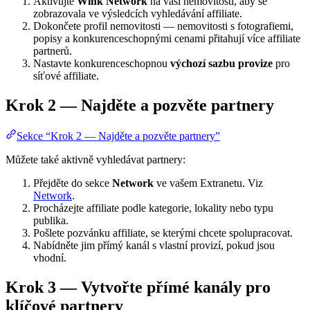
Aktivujte
Wink Network
na vaší nemovitosti, aby se
zobrazovala ve výsledcích vyhledávání affiliate.
Dokončete profil nemovitosti — nemovitosti s fotografiemi,
popisy a konkurenceschopnými cenami přitahují více affiliate
partnerů.
Nastavte konkurenceschopnou
výchozí sazbu provize
pro
síťové affiliate.
Krok 2 — Najděte a pozvěte partnery
Sekce “Krok 2 — Najděte a pozvěte partnery”
Můžete také aktivně vyhledávat partnery:
Přejděte do sekce
Network
ve vašem Extranetu. Viz
Network
.
Procházejte affiliate podle kategorie, lokality nebo typu
publika.
Pošlete pozvánku affiliate, se kterými chcete spolupracovat.
Nabídněte jim přímý kanál s vlastní provizí, pokud jsou
vhodní.
Krok 3 — Vytvořte přímé kanály pro
klíčové partnery