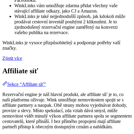
Facebooku.
WinkLinks vám umožňuje zdarma přidat všechny vaše
stávající affiliate odkazy, jako CJ a Amazon.
WinkLinks je také nejjednodušší způsob, jak kdokoli může
prodávat cestovní inventář pouhými 2 kliknutími. Je to
zjednodušený rezervační engine zaměřený na konverzi
vašeho publika na rezervace.
WinkLinks je vysoce přizpůsobitelný a podporuje potřeby vaší
značky.
Zjistit více
Affiliate síť
Sekce “Affiliate síť”
Rezervační engine je náš hlavní produkt, ale affiliate síť je to, co
naši platformu oživuje. Wink umožňuje nemovitostem spojit se s
affiliate partnery a naopak. Obě strany mohou vyjednávat dohody,
provize a slevy. Místo spekulací, zda vztah dává smysl, může
nemovitost vidět minulý výkon affiliate partnera spolu se segmentem
cestovatelů, které přináší. I bez přímého propojení mají affiliate
partneři přístup k obecným dostupným cenám a nabídkám.