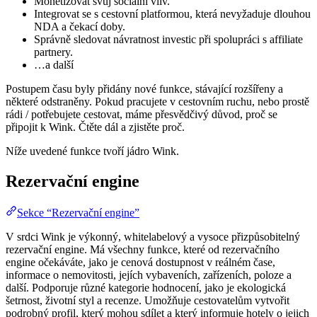
Monetizovat svůj sociální vliv.
Integrovat se s cestovní platformou, která nevyžaduje dlouhou
NDA a čekací doby.
Správně sledovat návratnost investic při spolupráci s affiliate
partnery.
…a další
Postupem času byly přidány nové funkce, stávající rozšířeny a
některé odstraněny. Pokud pracujete v cestovním ruchu, nebo prostě
rádi / potřebujete cestovat, máme přesvědčivý důvod, proč se
připojit k Wink. Čtěte dál a zjistěte proč.
Níže uvedené funkce tvoří jádro Wink.
Rezervační engine
Sekce “Rezervační engine”
V srdci Wink je výkonný, whitelabelový a vysoce přizpůsobitelný
rezervační engine. Má všechny funkce, které od rezervačního
engine očekáváte, jako je cenová dostupnost v reálném čase,
informace o nemovitosti, jejích vybaveních, zařízeních, poloze a
další. Podporuje různé kategorie hodnocení, jako je ekologická
šetrnost, životní styl a recenze. Umožňuje cestovatelům vytvořit
podrobný profil, který mohou sdílet a který informuje hotely o jejich