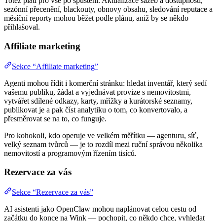
Totéž platí pro vše po spuštění. Aktualizace sazeb a dostupnosti,
sezónní přecenění, blackouty, obnovy obsahu, sledování reputace a
měsíční reporty mohou běžet podle plánu, aniž by se někdo
přihlašoval.
Affiliate marketing
Sekce “Affiliate marketing”
Agenti mohou řídit i komerční stránku: hledat inventář, který sedí
vašemu publiku, žádat a vyjednávat provize s nemovitostmi,
vytvářet sdílené odkazy, karty, mřížky a kurátorské seznamy,
publikovat je a pak číst analytiku o tom, co konvertovalo, a
přesměrovat se na to, co funguje.
Pro kohokoli, kdo operuje ve velkém měřítku — agenturu, síť,
velký seznam tvůrců — je to rozdíl mezi ruční správou několika
nemovitostí a programovým řízením tisíců.
Rezervace za vás
Sekce “Rezervace za vás”
AI asistenti jako OpenClaw mohou naplánovat celou cestu od
začátku do konce na Wink — pochopit, co někdo chce, vyhledat