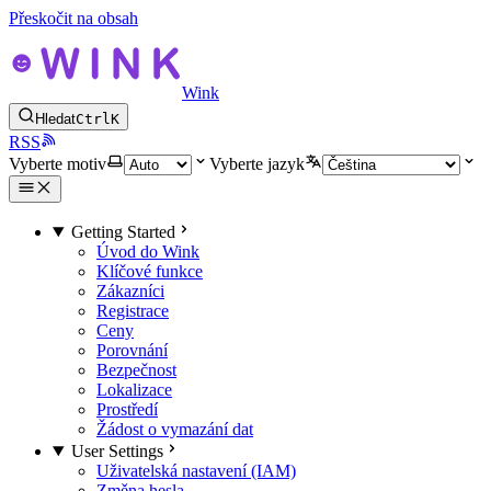
Přeskočit na obsah
Wink
Hledat
Ctrl
K
RSS
Vyberte motiv
Vyberte jazyk
Getting Started
Úvod do Wink
Klíčové funkce
Zákazníci
Registrace
Ceny
Porovnání
Bezpečnost
Lokalizace
Prostředí
Žádost o vymazání dat
User Settings
Uživatelská nastavení (IAM)
Změna hesla