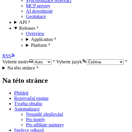
Synchronizace rezervací
MCP servery
AI dovednosti
Geolokace
API
Releases
Overview
Application
Platform
RSS
Vyberte motiv
Vyberte jazyk
Na této stránce
Na této stránce
Přehled
Rezervační engine
Tvorba obsahu
Automatizace
Neustálé zlepšování
Pro hotely
Pro affiliate partnery
Správce odkazů