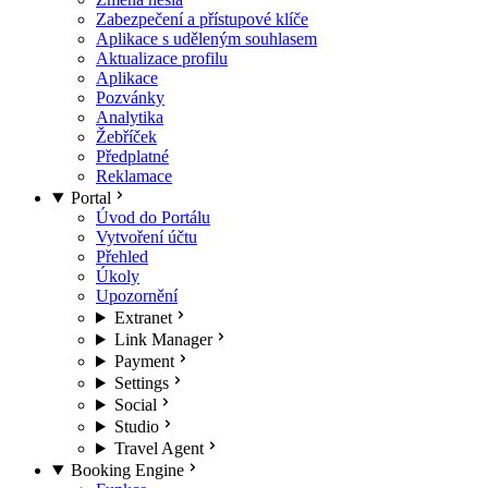
Zabezpečení a přístupové klíče
Aplikace s uděleným souhlasem
Aktualizace profilu
Aplikace
Pozvánky
Analytika
Žebříček
Předplatné
Reklamace
Portal
Úvod do Portálu
Vytvoření účtu
Přehled
Úkoly
Upozornění
Extranet
Link Manager
Payment
Settings
Social
Studio
Travel Agent
Booking Engine