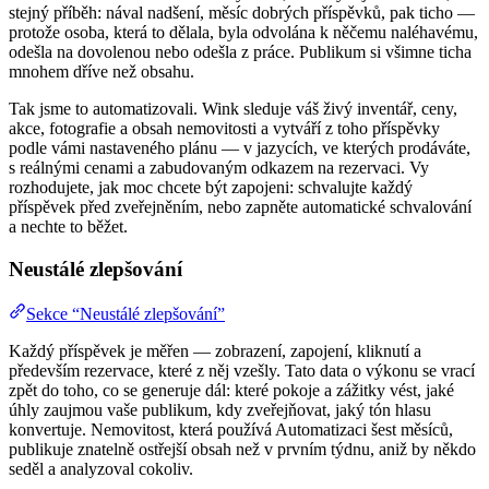
stejný příběh: nával nadšení, měsíc dobrých příspěvků, pak ticho —
protože osoba, která to dělala, byla odvolána k něčemu naléhavému,
odešla na dovolenou nebo odešla z práce. Publikum si všimne ticha
mnohem dříve než obsahu.
Tak jsme to automatizovali. Wink sleduje váš živý inventář, ceny,
akce, fotografie a obsah nemovitosti a vytváří z toho příspěvky
podle vámi nastaveného plánu — v jazycích, ve kterých prodáváte,
s reálnými cenami a zabudovaným odkazem na rezervaci. Vy
rozhodujete, jak moc chcete být zapojeni: schvalujte každý
příspěvek před zveřejněním, nebo zapněte automatické schvalování
a nechte to běžet.
Neustálé zlepšování
Sekce “Neustálé zlepšování”
Každý příspěvek je měřen — zobrazení, zapojení, kliknutí a
především rezervace, které z něj vzešly. Tato data o výkonu se vrací
zpět do toho, co se generuje dál: které pokoje a zážitky vést, jaké
úhly zaujmou vaše publikum, kdy zveřejňovat, jaký tón hlasu
konvertuje. Nemovitost, která používá Automatizaci šest měsíců,
publikuje znatelně ostřejší obsah než v prvním týdnu, aniž by někdo
seděl a analyzoval cokoliv.