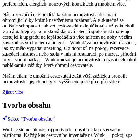
preferencích, alergiích, nouzových kontaktech a mnohem více.
Náš rezervační engine dělá každou nemovitost a destinaci
ohromující díky krásně navrženému rozhraní. Ale skutečně se
odlišuje schopností nabízet cestovatelům doplňkové služby kdekoli
v areálu. Stejně jako nízkonákladová letecká společnost motivuje
cestující k upgradu na lepší sedadla s více místem na nohy, větším
zavazadlovým limitem a jídlem… Wink dává nemovitostem jasnost,
jak by mělo vypadat upselling. Od doplňků na pokoji, rezervace
zasedací místnosti nebo stolu v místní restauraci, po muzea, přírodní
túry a vodní parky… Wink umožňuje nemovitostem oživit celé okolí
nabídkami a zážitky, které ohromí cestovatele.
Naším cílem je umožnit cestovateli zažít větší zážitek a propojit
nemovitosti s jejich hosty za vyšší cenu ještě před příjezdem.
Zjistit více
Tvorba obsahu
Sekce “Tvorba obsahu”
Wink je stejně tak nástroj pro tvorbu obsahu jako rezervační
platforma. Každý kus cestovního inventáře na Wink — pokoj, spa