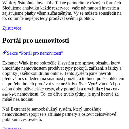
Wink zpřístupňuje inventář affiliate partnerům v různých formách.
Sledujeme analytiku každé rezervace, vaše návratnosti investic a
zajišťujeme platby všem zúčastněným. Vy se můžete soustředit na
to, co umíte nejlépe; tedy prodávat svému publiku.
Zjistit více
Portál pro nemovitosti
Sekce “Portál pro nemovitosti”
Extranet Wink je nejpokročilejší systém pro správu obsahu, který
umožňuje nemovitostem prodávat typy pokojů, zařízení, zážitky a
doplňky jakéhokoli druhu online. Tento systém jsme navrhli
především s ohledem na snadnost použití, a to hned poté s ohledem
na potřebu hotelů prodávat více než kdy dříve. Využíváme AI po
celou dobu uživatelské cesty, aby pomohla a urychlila
time-to-
nemovitosti. To, co dříve trvalo týdny, je nyní hotové za
market
méně než hodinu.
Náš Extranet je samoobslužný systém, který umožňuje
nemovitostem spojit se s affiliate partnery a oslovit celosvětové
publikum cestovatelů.