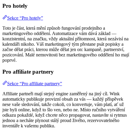
Pro hotely
Sekce “Pro hotely”
Toto je část, která mění způsob fungování prodejního a
marketingového oddělení. Automatizace vám dává základ —
konzistentní, na značku, vždy aktuální přítomnost, která nezávisí na
kalendáři nikoho. Váš marketingový tým přestane psát popisky a
začne dělat práci, kterou může dělat jen on: kampaně, partnerství,
pozicování. Malé nemovitosti bez marketingového oddělení ho mají
poprvé.
Pro affiliate partnery
Sekce “Pro affiliate partnery”
Affiliate partneři mají stejný engine zaměřený na jiný cíl. Wink
automaticky publikuje provizní obsah za vás — každý příspěvek
nese vaše sledování, takže cokoli, co konvertuje, vám platí, ať už
jste byli online, když to šlo ven, nebo ne. Místo ručního vytváření
odkazu pokaždé, když chcete něco propagovat, nastavíte si rytmus
jednou a necháte plynout stálý proud živého, rezervovatelného
inventáře k vašemu publiku.