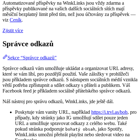
Automatizované příspěvky na WinkLinks jsou vždy zdarma a
příspěvky publikované na vašich dalších sociálních sítích mají
měsíční bezplatný limit před tím, než jsou účtovány za příspěvek —
viz
Ceník
.
Zjistit více
Správce odkazů
Sekce “Správce odkazů”
Správce odkazů vám umožňuje ukládat a organizovat URL adresy,
které se vám líbí, pro pozdější použití. Vaše záložky v prohlížeči
jsou příkladem správce odkazů. S nástupem sociálních médií vznikla
větší potřeba zpřístupnit a sdílet odkazy s přáteli a publikem. Váš
Facebook feed je příkladem sociálně přátelského správce odkazů.
Náš nástroj pro správu odkazů, WinkLinks, jde ještě dál.
Poskytuje vám vanity URL, například
https://i.trvl.as/bob
, pro
případy, kdy stránky jako IG umožňují sdílet pouze jeden
URL a umožňuje spravovat odkazy z celého webu. Také
pokud stránka podporuje
, jako Spotify,
bohatý obsah
WinkLinks umožní přehrát playlist nebo sledovat video na