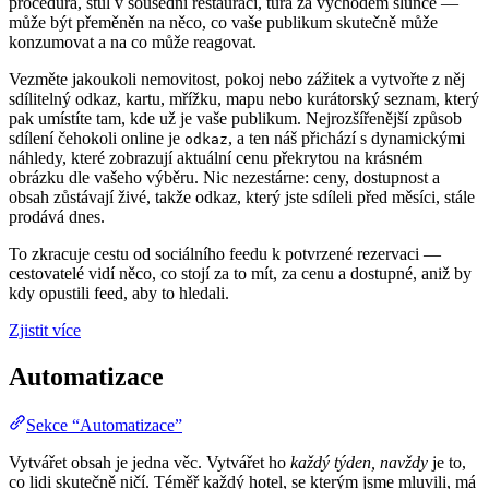
procedura, stůl v sousední restauraci, túra za východem slunce —
může být přeměněn na něco, co vaše publikum skutečně může
konzumovat a na co může reagovat.
Vezměte jakoukoli nemovitost, pokoj nebo zážitek a vytvořte z něj
sdílitelný odkaz, kartu, mřížku, mapu nebo kurátorský seznam, který
pak umístíte tam, kde už je vaše publikum. Nejrozšířenější způsob
sdílení čehokoli online je
, a ten náš přichází s dynamickými
odkaz
náhledy, které zobrazují aktuální cenu překrytou na krásném
obrázku dle vašeho výběru. Nic nezestárne: ceny, dostupnost a
obsah zůstávají živé, takže odkaz, který jste sdíleli před měsíci, stále
prodává dnes.
To zkracuje cestu od sociálního feedu k potvrzené rezervaci —
cestovatelé vidí něco, co stojí za to mít, za cenu a dostupné, aniž by
kdy opustili feed, aby to hledali.
Zjistit více
Automatizace
Sekce “Automatizace”
Vytvářet obsah je jedna věc. Vytvářet ho
každý týden, navždy
je to,
co lidi skutečně ničí. Téměř každý hotel, se kterým jsme mluvili, má