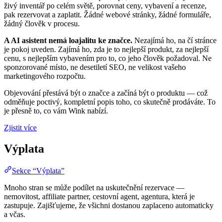
živý inventář po celém světě, porovnat ceny, vybavení a recenze,
pak rezervovat a zaplatit. Žádné webové stránky, žádné formuláře,
žádný člověk v procesu.
A AI asistent nemá loajalitu ke značce.
Nezajímá ho, na čí stránce
je pokoj uveden. Zajímá ho, zda je to nejlepší produkt, za nejlepší
cenu, s nejlepším vybavením pro to, co jeho člověk požadoval. Ne
sponzorované místo, ne desetiletí SEO, ne velikost vašeho
marketingového rozpočtu.
Objevování přestává být o značce a začíná být o produktu — což
odměňuje poctivý, kompletní popis toho, co skutečně prodáváte. To
je přesně to, co vám Wink nabízí.
Zjistit více
Výplata
Sekce “Výplata”
Mnoho stran se může podílet na uskutečnění rezervace —
nemovitost, affiliate partner, cestovní agent, agentura, která je
zastupuje. Zajišťujeme, že všichni dostanou zaplaceno automaticky
a včas.