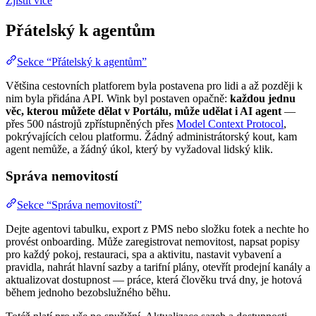
Zjistit více
Přátelský k agentům
Sekce “Přátelský k agentům”
Většina cestovních platforem byla postavena pro lidi a až později k
nim byla přidána API. Wink byl postaven opačně:
každou jednu
věc, kterou můžete dělat v Portálu, může udělat i AI agent
—
přes 500 nástrojů zpřístupněných přes
Model Context Protocol
,
pokrývajících celou platformu. Žádný administrátorský kout, kam
agent nemůže, a žádný úkol, který by vyžadoval lidský klik.
Správa nemovitostí
Sekce “Správa nemovitostí”
Dejte agentovi tabulku, export z PMS nebo složku fotek a nechte ho
provést onboarding. Může zaregistrovat nemovitost, napsat popisy
pro každý pokoj, restauraci, spa a aktivitu, nastavit vybavení a
pravidla, nahrát hlavní sazby a tarifní plány, otevřít prodejní kanály a
aktualizovat dostupnost — práce, která člověku trvá dny, je hotová
během jednoho bezobslužného běhu.