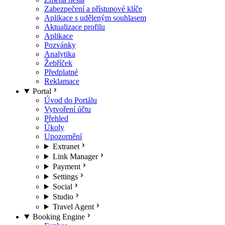
Zabezpečení a přístupové klíče
Aplikace s uděleným souhlasem
Aktualizace profilu
Aplikace
Pozvánky
Analytika
Žebříček
Předplatné
Reklamace
Portal
Úvod do Portálu
Vytvoření účtu
Přehled
Úkoly
Upozornění
Extranet
Link Manager
Payment
Settings
Social
Studio
Travel Agent
Booking Engine