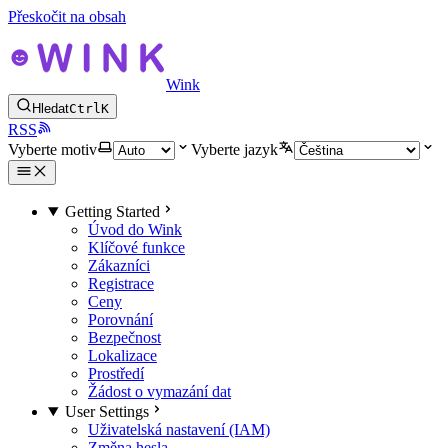
Přeskočit na obsah
Wink
Hledat
Ctrl
K
RSS
Vyberte motiv
Vyberte jazyk
Getting Started
Úvod do Wink
Klíčové funkce
Zákazníci
Registrace
Ceny
Porovnání
Bezpečnost
Lokalizace
Prostředí
Žádost o vymazání dat
User Settings
Uživatelská nastavení (IAM)
Změna hesla