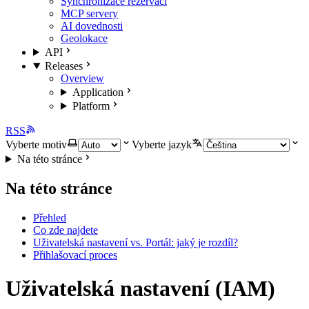
Synchronizace rezervací
MCP servery
AI dovednosti
Geolokace
API
Releases
Overview
Application
Platform
RSS
Vyberte motiv
Vyberte jazyk
Na této stránce
Na této stránce
Přehled
Co zde najdete
Uživatelská nastavení vs. Portál: jaký je rozdíl?
Přihlašovací proces
Uživatelská nastavení (IAM)