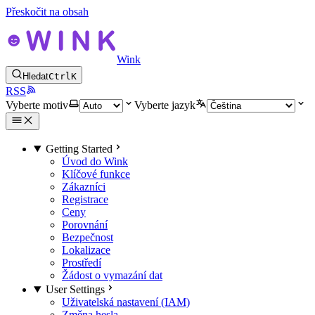
Přeskočit na obsah
Wink
Hledat
Ctrl
K
RSS
Vyberte motiv
Vyberte jazyk
Getting Started
Úvod do Wink
Klíčové funkce
Zákazníci
Registrace
Ceny
Porovnání
Bezpečnost
Lokalizace
Prostředí
Žádost o vymazání dat
User Settings
Uživatelská nastavení (IAM)
Změna hesla