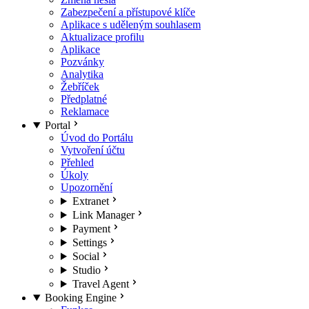
Zabezpečení a přístupové klíče
Aplikace s uděleným souhlasem
Aktualizace profilu
Aplikace
Pozvánky
Analytika
Žebříček
Předplatné
Reklamace
Portal
Úvod do Portálu
Vytvoření účtu
Přehled
Úkoly
Upozornění
Extranet
Link Manager
Payment
Settings
Social
Studio
Travel Agent
Booking Engine