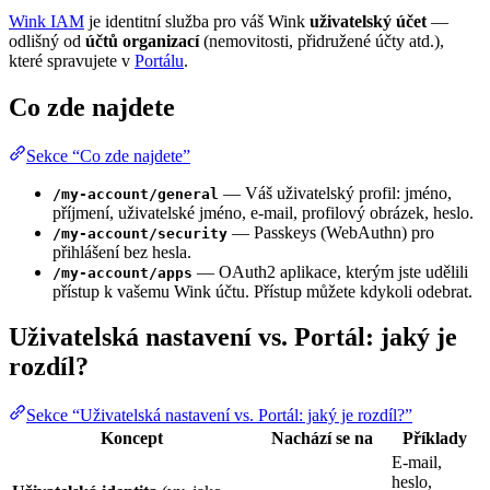
Wink IAM
je identitní služba pro váš Wink
uživatelský účet
—
odlišný od
účtů organizací
(nemovitosti, přidružené účty atd.),
které spravujete v
Portálu
.
Co zde najdete
Sekce “Co zde najdete”
— Váš uživatelský profil: jméno,
/my-account/general
příjmení, uživatelské jméno, e-mail, profilový obrázek, heslo.
— Passkeys (WebAuthn) pro
/my-account/security
přihlášení bez hesla.
— OAuth2 aplikace, kterým jste udělili
/my-account/apps
přístup k vašemu Wink účtu. Přístup můžete kdykoli odebrat.
Uživatelská nastavení vs. Portál: jaký je
rozdíl?
Sekce “Uživatelská nastavení vs. Portál: jaký je rozdíl?”
Koncept
Nachází se na
Příklady
E-mail,
heslo,