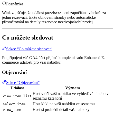
Poznámka
Wink zajišťuje, že událost
není započítána vícekrát za
purchase
jednu rezervaci, takže obnovení stránky nebo automatické
přesměrování na detaily rezervace nezdvojnásobí prodej.
Co můžete sledovat
Sekce “Co můžete sledovat”
Po připojení váš GA4 účet přijímá kompletní sadu Enhanced E-
commerce událostí pro vaši nabídku:
Objevování
Sekce “Objevování”
Událost
Význam
Host viděl vaši nabídku ve vyhledávání nebo v
view_item_list
seznamu kategorií
Host klikl na vaši nabídku ze seznamu
select_item
Host si prohlédl detail vaší nabídky
view_item