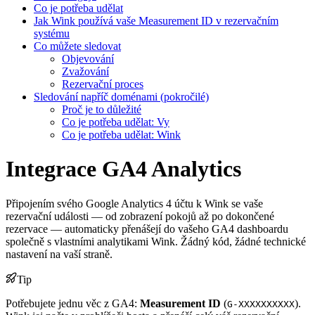
Co je potřeba udělat
Jak Wink používá vaše Measurement ID v rezervačním
systému
Co můžete sledovat
Objevování
Zvažování
Rezervační proces
Sledování napříč doménami (pokročilé)
Proč je to důležité
Co je potřeba udělat: Vy
Co je potřeba udělat: Wink
Integrace GA4 Analytics
Připojením svého Google Analytics 4 účtu k Wink se vaše
rezervační události — od zobrazení pokojů až po dokončené
rezervace — automaticky přenášejí do vašeho GA4 dashboardu
společně s vlastními analytikami Wink. Žádný kód, žádné technické
nastavení na vaší straně.
Tip
Potřebujete jednu věc z GA4:
Measurement ID
(
).
G-XXXXXXXXXX