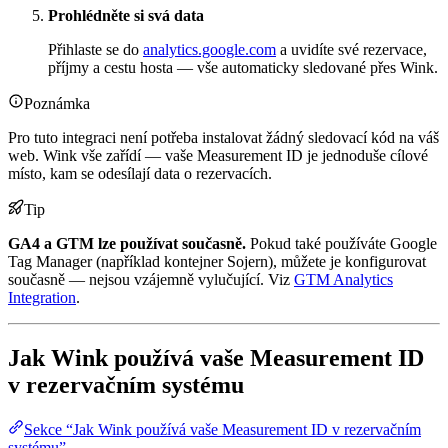
Prohlédněte si svá data
Přihlaste se do
analytics.google.com
a uvidíte své rezervace,
příjmy a cestu hosta — vše automaticky sledované přes Wink.
Poznámka
Pro tuto integraci není potřeba instalovat žádný sledovací kód na váš
web. Wink vše zařídí — vaše Measurement ID je jednoduše cílové
místo, kam se odesílají data o rezervacích.
Tip
GA4 a GTM lze používat současně.
Pokud také používáte Google
Tag Manager (například kontejner Sojern), můžete je konfigurovat
současně — nejsou vzájemně vylučující. Viz
GTM Analytics
Integration
.
Jak Wink používá vaše Measurement ID
v rezervačním systému
Sekce “Jak Wink používá vaše Measurement ID v rezervačním
systému”