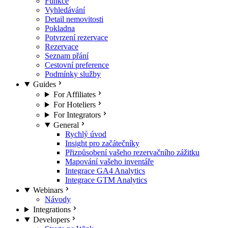
Funkce
Vyhledávání
Detail nemovitosti
Pokladna
Potvrzení rezervace
Rezervace
Seznam přání
Cestovní preference
Podmínky služby
Guides
For Affiliates
For Hoteliers
For Integrators
General
Rychlý úvod
Insight pro začátečníky
Přizpůsobení vašeho rezervačního zážitku
Mapování vašeho inventáře
Integrace GA4 Analytics
Integrace GTM Analytics
Webinars
Návody
Integrations
Developers