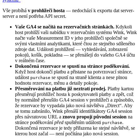
Vše probíhá
v prohlížeči hosta
— nedochází k exportu dat server-
server a není potřeba API secret.
Vaše GA4 se načítá na rezervačních stránkách.
Kdykoli
host prohlíží vaši nabídku v rezervačním systému Wink, Wink
načte vaše Measurement ID v jeho prohlížeči společně se
svými vlastními analytikami, které čtou ze stejného sdíleného
zdroje dat. Události prohlížení — vyhledávání, zobrazení
pokojů, košík, pokladna — se přenášejí do vašeho GA4 účtu
v reálném čase.
Dokončená rezervace se spustí na stránce poděkování.
Když host dokončí platbu a přistane na potvrzovací stránce,
událost
se spustí na straně klienta a nese plnou
purchase
hodnotu rezervace, měnu a detaily pokoje.
Přesměrování na platbu již neztratí prodej.
Platby kartou
přesměrují prohlížeč hosta k poskytovateli platby a zpět, což
by normálně přerušilo GA4 session v prohlížeči a způsobilo,
že rezervace by vypadala jako nová návštěva „Direct“. Aby
se tomu zabránilo, Wink přenáší identifikátory GA4 session
přes návratovou URL a
znovu propojí původní session
na
stránce poděkování
před
spuštěním události
.
purchase
Dokončená rezervace je tedy přiřazena ke stejné návštěvě, se
kterou host začal — není počítána jako nová session.