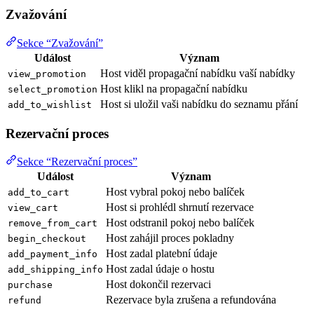
Zvažování
Sekce “Zvažování”
Událost
Význam
Host viděl propagační nabídku vaší nabídky
view_promotion
Host klikl na propagační nabídku
select_promotion
Host si uložil vaši nabídku do seznamu přání
add_to_wishlist
Rezervační proces
Sekce “Rezervační proces”
Událost
Význam
Host vybral pokoj nebo balíček
add_to_cart
Host si prohlédl shrnutí rezervace
view_cart
Host odstranil pokoj nebo balíček
remove_from_cart
Host zahájil proces pokladny
begin_checkout
Host zadal platební údaje
add_payment_info
Host zadal údaje o hostu
add_shipping_info
Host dokončil rezervaci
purchase
Rezervace byla zrušena a refundována
refund