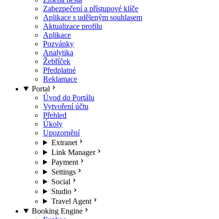
Zabezpečení a přístupové klíče
Aplikace s uděleným souhlasem
Aktualizace profilu
Aplikace
Pozvánky
Analytika
Žebříček
Předplatné
Reklamace
Portal
Úvod do Portálu
Vytvoření účtu
Přehled
Úkoly
Upozornění
Extranet
Link Manager
Payment
Settings
Social
Studio
Travel Agent
Booking Engine