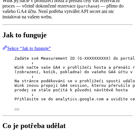
Wink jej načte v prohlížeči hosta a přenáší celý váš rezervační
proces — včetně dokončené rezervace (
) — přímo do
purchase
vašeho GA4 účtu. Není potřeba vytvářet API secret ani nic
instalovat na vašem webu.
Jak to funguje
Sekce “Jak to funguje”
Zadáte své Measurement ID (G-XXXXXXXXXX) do portál
↓
Wink načte vaše GA4 v prohlížeči hosta a přenáší r
(zobrazení, košík, pokladna) do vašeho GA4 účtu v 
↓
Na stránce poděkování se v prohlížeči spustí událo
Wink znovu propojí GA4 session, kterou přerušilo p
prodej se stále počítá k původní návštěvě hosta
↓
Přihlásíte se do analytics.google.com a uvidíte ce
Co je potřeba udělat