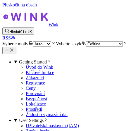
Přeskočit na obsah
Wink
Hledat
Ctrl
K
RSS
Vyberte motiv
Vyberte jazyk
Getting Started
Úvod do Wink
Klíčové funkce
Zákazníci
Registrace
Ceny
Porovnání
Bezpečnost
Lokalizace
Prostředí
Žádost o vymazání dat
User Settings
Uživatelská nastavení (IAM)
Změna hesla