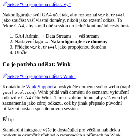
Sekce “Co je potřeba udělat: Vy”
Nakonfigurujte svůj GA4 účet tak, aby rozpoznal
wink.travel
jako součást vaší vlastní domény, nikoli jako externí odkaz. To
řekne GA4, aby spojil obě session do jedné kontinuální cesty hosta.
GA4 Admin → Data Streams → váš stream
Nastavení tagu →
Nakonfigurujte své domény
Přidejte
jako propojenou doménu
wink.travel
Uložte
Co je potřeba udělat: Wink
Sekce “Co je potřeba udělat: Wink”
Kontaktujte
Wink Support
a poskytněte doménu svého webu (např.
). Wink přidá vaši doménu do seznamu vyloučení
yourhotel.com
odkazů v GA4 účtu Wink. Tím se zabrání tomu, aby váš web byl
zaznamenán jako zdroj odkazu, což by jinak přepsalo původní
přiřazení hosta a spustilo novou session.
Tip
Standardní integrace výše je dostačující pro většinu nabídek a
poskytuje okamžitý přehled o rezervacích a příjmech na Wink.