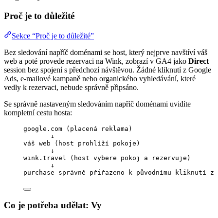
Proč je to důležité
Sekce “Proč je to důležité”
Bez sledování napříč doménami se host, který nejprve navštíví váš
web a poté provede rezervaci na Wink, zobrazí v GA4 jako
Direct
session bez spojení s předchozí návštěvou. Žádné kliknutí z Google
Ads, e-mailové kampaně nebo organického vyhledávání, které
vedly k rezervaci, nebude správně připsáno.
Se správně nastaveným sledováním napříč doménami uvidíte
kompletní cestu hosta:
google.com (placená reklama)
↓
váš web (host prohlíží pokoje)
↓
wink.travel (host vybere pokoj a rezervuje)
↓
purchase správně přiřazeno k původnímu kliknutí z 
Co je potřeba udělat: Vy