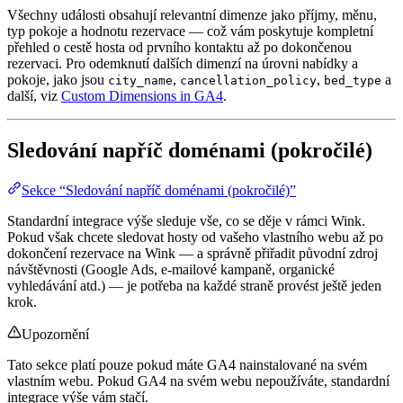
Všechny události obsahují relevantní dimenze jako příjmy, měnu,
typ pokoje a hodnotu rezervace — což vám poskytuje kompletní
přehled o cestě hosta od prvního kontaktu až po dokončenou
rezervaci. Pro odemknutí dalších dimenzí na úrovni nabídky a
pokoje, jako jsou
,
,
a
city_name
cancellation_policy
bed_type
další, viz
Custom Dimensions in GA4
.
Sledování napříč doménami (pokročilé)
Sekce “Sledování napříč doménami (pokročilé)”
Standardní integrace výše sleduje vše, co se děje v rámci Wink.
Pokud však chcete sledovat hosty od vašeho vlastního webu až po
dokončení rezervace na Wink — a správně přiřadit původní zdroj
návštěvnosti (Google Ads, e-mailové kampaně, organické
vyhledávání atd.) — je potřeba na každé straně provést ještě jeden
krok.
Upozornění
Tato sekce platí pouze pokud máte GA4 nainstalované na svém
vlastním webu. Pokud GA4 na svém webu nepoužíváte, standardní
integrace výše vám stačí.