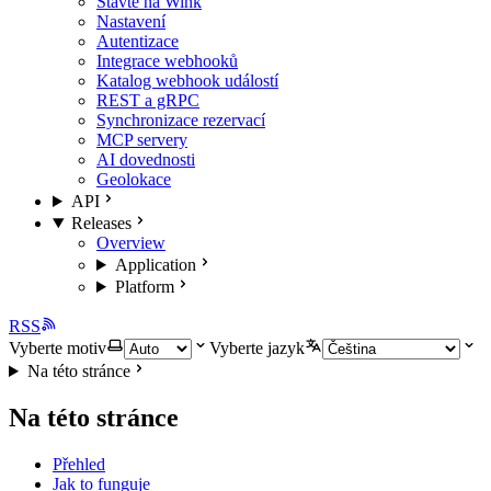
Stavte na Wink
Nastavení
Autentizace
Integrace webhooků
Katalog webhook událostí
REST a gRPC
Synchronizace rezervací
MCP servery
AI dovednosti
Geolokace
API
Releases
Overview
Application
Platform
RSS
Vyberte motiv
Vyberte jazyk
Na této stránce
Na této stránce
Přehled
Jak to funguje