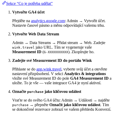
Sekce “Co je potřeba udělat”
Vytvořte GA4 účet
Přejděte na
analytics.google.com
: Admin → Vytvořit účet.
Nastavte časové pásmo a měnu odpovídající vašemu trhu.
Vytvořte Web Data Stream
Admin → Data Streams → Přidat stream → Web. Zadejte
jako URL. Tím se vygeneruje vaše
wink.travel
Measurement ID
(
). Zkopírujte ho.
G-XXXXXXXXXX
Zadejte své Measurement ID do portálu Wink
Přihlaste se do
app.wink.travel
, vyberte svůj účet a otevřete
nastavení přizpůsobení. V sekci
Analytics & integrations
vložte své Measurement ID do pole
GA4 Measurement ID
a
uložte. To je vše — vaše integrace GA4 je nyní aktivní.
Označte
jako klíčovou událost
purchase
Vraťte se do svého GA4 účtu: Admin → Události → najděte
→ přepněte
Označit jako klíčovou událost
. Tím
purchase
se dokončené rezervace zobrazí ve vašem přehledu Konverzí.