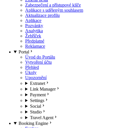
Zabezpečení a přístupové klíče
Aplikace s uděleným souhlasem
Aktualizace profilu
Aplikace
Pozvánky
Analytika
Žebříček
Předplatné
Reklamace
Portal
Úvod do Portálu
Vytvoření účtu
Přehled
Úkoly
Upozornění
Extranet
Link Manager
Payment
Settings
Social
Studio
Travel Agent
Booking Engine