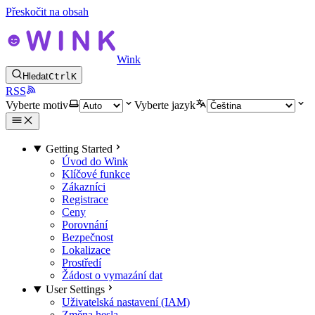
Přeskočit na obsah
Wink
Hledat
Ctrl
K
RSS
Vyberte motiv
Vyberte jazyk
Getting Started
Úvod do Wink
Klíčové funkce
Zákazníci
Registrace
Ceny
Porovnání
Bezpečnost
Lokalizace
Prostředí
Žádost o vymazání dat
User Settings
Uživatelská nastavení (IAM)
Změna hesla