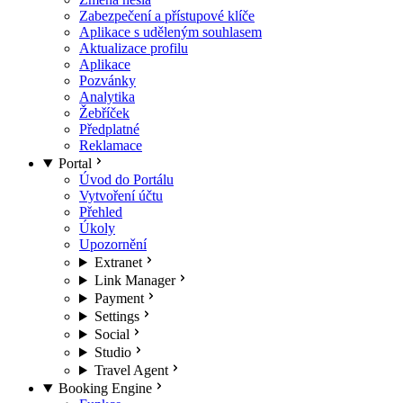
Zabezpečení a přístupové klíče
Aplikace s uděleným souhlasem
Aktualizace profilu
Aplikace
Pozvánky
Analytika
Žebříček
Předplatné
Reklamace
Portal
Úvod do Portálu
Vytvoření účtu
Přehled
Úkoly
Upozornění
Extranet
Link Manager
Payment
Settings
Social
Studio
Travel Agent
Booking Engine