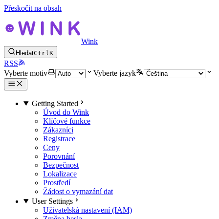
Přeskočit na obsah
Wink
Hledat
Ctrl
K
RSS
Vyberte motiv
Vyberte jazyk
Getting Started
Úvod do Wink
Klíčové funkce
Zákazníci
Registrace
Ceny
Porovnání
Bezpečnost
Lokalizace
Prostředí
Žádost o vymazání dat
User Settings
Uživatelská nastavení (IAM)
Změna hesla