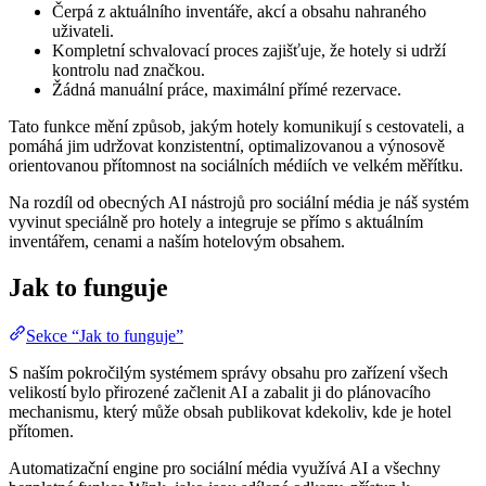
Čerpá z aktuálního inventáře, akcí a obsahu nahraného
uživateli.
Kompletní schvalovací proces zajišťuje, že hotely si udrží
kontrolu nad značkou.
Žádná manuální práce, maximální přímé rezervace.
Tato funkce mění způsob, jakým hotely komunikují s cestovateli, a
pomáhá jim udržovat konzistentní, optimalizovanou a výnosově
orientovanou přítomnost na sociálních médiích ve velkém měřítku.
Na rozdíl od obecných AI nástrojů pro sociální média je náš systém
vyvinut speciálně pro hotely a integruje se přímo s aktuálním
inventářem, cenami a naším hotelovým obsahem.
Jak to funguje
Sekce “Jak to funguje”
S naším pokročilým systémem správy obsahu pro zařízení všech
velikostí bylo přirozené začlenit AI a zabalit ji do plánovacího
mechanismu, který může obsah publikovat kdekoliv, kde je hotel
přítomen.
Automatizační engine pro sociální média využívá AI a všechny