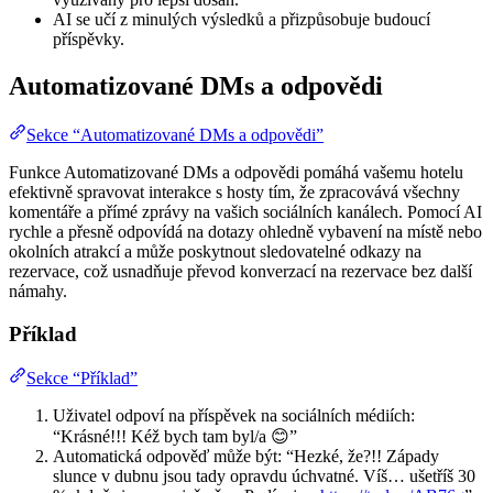
AI se učí z minulých výsledků a přizpůsobuje budoucí
příspěvky.
Automatizované DMs a odpovědi
Sekce “Automatizované DMs a odpovědi”
Funkce Automatizované DMs a odpovědi pomáhá vašemu hotelu
efektivně spravovat interakce s hosty tím, že zpracovává všechny
komentáře a přímé zprávy na vašich sociálních kanálech. Pomocí AI
rychle a přesně odpovídá na dotazy ohledně vybavení na místě nebo
okolních atrakcí a může poskytnout sledovatelné odkazy na
rezervace, což usnadňuje převod konverzací na rezervace bez další
námahy.
Příklad
Sekce “Příklad”
Uživatel odpoví na příspěvek na sociálních médiích:
“Krásné!!! Kéž bych tam byl/a 😊”
Automatická odpověď může být: “Hezké, že?!! Západy
slunce v dubnu jsou tady opravdu úchvatné. Víš… ušetříš 30