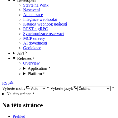
Developers
Stavte na Wink
Nastavení
Autentizace
Integrace webhooků
Katalog webhook událostí
REST a gRPC
Synchronizace rezervací
MCP servery
AI dovednosti
Geolokace
API
Releases
Overview
Application
Platform
RSS
Vyberte motiv
Vyberte jazyk
Na této stránce
Na této stránce
Přehled