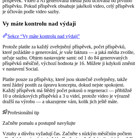
příspěvek. Video a AI generovaná média jsou účtována od prvního
příspěvku. Pokud příspěvek obsahuje jakékoli video, celý příspěvek
je účtován podle video sazby.
Vy máte kontrolu nad výdaji
Sekce “Vy máte kontrolu nad výdaji”
Protože platíte za každý zveřejněný příspěvek, počet příspěvků,
které požádáte o generování,
je
vaše faktura — a jaká média zvolíte,
určuje sazbu. Objem nastavujete sami: od 1 do 84 generovaných
příspěvků měsíčně, výchozí hodnota je 16. Můžete ji kdykoli změnit
v nastavení Social.
Platíte pouze za příspěvky, které jsou skutečně zveřejněny, takže
není žádný postih za úpravu konceptu, dokud nejste spokojeni.
Každý příspěvek má štědrý počet pokusů o regeneraci — přibližně
10 u obrázkových příspěvků a 3 u videí, protože video je výrazně
dražší na výrobu — a ukazujeme vám, kolik jich ještě máte.
Profesionální tip
Začněte pomalu a postupně navyšujte
Vztahy a důvěra vyžadují čas. Začněte s nízkým měsíčním počtem