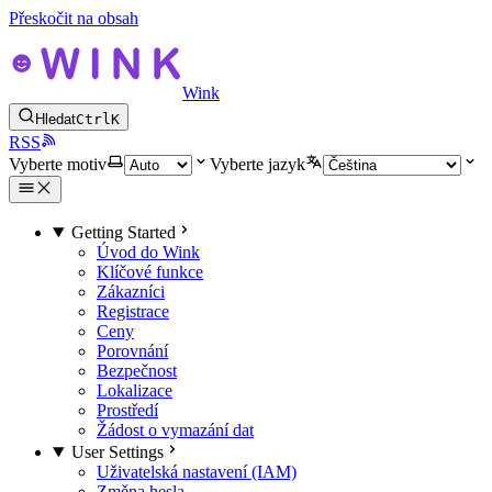
Přeskočit na obsah
Wink
Hledat
Ctrl
K
RSS
Vyberte motiv
Vyberte jazyk
Getting Started
Úvod do Wink
Klíčové funkce
Zákazníci
Registrace
Ceny
Porovnání
Bezpečnost
Lokalizace
Prostředí
Žádost o vymazání dat
User Settings
Uživatelská nastavení (IAM)
Změna hesla