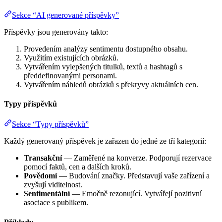
Sekce “AI generované příspěvky”
Příspěvky jsou generovány takto:
Provedením analýzy sentimentu dostupného obsahu.
Využitím existujících obrázků.
Vytvářením vylepšených titulků, textů a hashtagů s
předdefinovanými personami.
Vytvářením náhledů obrázků s překryvy aktuálních cen.
Typy příspěvků
Sekce “Typy příspěvků”
Každý generovaný příspěvek je zařazen do jedné ze tří kategorií:
Transakční
— Zaměřené na konverze. Podporují rezervace
pomocí faktů, cen a dalších kroků.
Povědomí
— Budování značky. Představují vaše zařízení a
zvyšují viditelnost.
Sentimentální
— Emočně rezonující. Vytvářejí pozitivní
asociace s publikem.