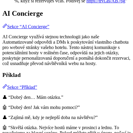
%, když si rezervuješ včas. Podívej se
https://trvl.as/AB76g
”
AI Concierge
Sekce “AI Concierge”
AI Concierge využívá stejnou technologii jako naše
Automatizované odpovědi a DMs k poskytování vlastního chatbota
pro webové stránky vašeho hotelu. Tento nástroj komunikuje s
potenciálními hosty v reálném čase, odpovídá na jejich otázky,
poskytuje personalizovaná doporučení a pomáhá dokončit rezervaci,
což usnadňuje převod návštěvníků webu na hosty.
Příklad
Sekce “Příklad”
👤 “Dobrý den… Mám otázku.”
🤖 “Dobrý den! Jak vám mohu pomoci?”
👤 “Zajímá mě, kdy je nejlepší doba na návštěvu?”
🤖 “Skvělá otázka. Nejvíce hostů máme v prosinci a lednu. To
považujeme za hlavní sezónu. Pokud můžete přijít v únoru, počasí je