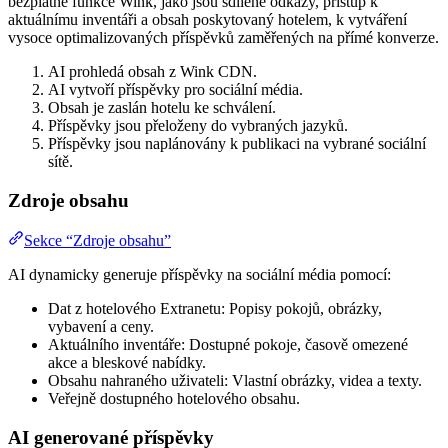
bezplatné funkce Wink, jako jsou sdílené odkazy, přístup k
aktuálnímu inventáři a obsah poskytovaný hotelem, k vytváření
vysoce optimalizovaných příspěvků zaměřených na přímé konverze.
AI prohledá obsah z Wink CDN.
AI vytvoří příspěvky pro sociální média.
Obsah je zaslán hotelu ke schválení.
Příspěvky jsou přeloženy do vybraných jazyků.
Příspěvky jsou naplánovány k publikaci na vybrané sociální
sítě.
Zdroje obsahu
Sekce “Zdroje obsahu”
AI dynamicky generuje příspěvky na sociální média pomocí:
Dat z hotelového Extranetu: Popisy pokojů, obrázky,
vybavení a ceny.
Aktuálního inventáře: Dostupné pokoje, časově omezené
akce a bleskové nabídky.
Obsahu nahraného uživateli: Vlastní obrázky, videa a texty.
Veřejně dostupného hotelového obsahu.
AI generované příspěvky