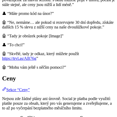
stále stejné, ale ceny jsou nižší a lidí méně.”
👤 “Máte promo kód na únor?”
🤖 “Ne, nemáme… ale pokud si rezervujete 30 dní dopředu, získáte
dalších 15 % slevu z nižší ceny na naše dvoulůžkové pokoje.”
🤖 “Tady je obrázek pokoje [Image]”
👤 “To chci!”
🤖 “Skvělé, tady je odkaz, který můžete použít
https://trvl.as/AB76g
”
🤖 “Mohu vám ještě s něčím pomoci?”
Ceny
Sekce “Ceny”
Nejsou zde žádné plány ani úrovně. Social je platba podle využití:
platíte pouze za obsah, který pro vás generujeme a zveřejňujeme, a
to až po vyčerpání bezplatného měsíčního limitu.