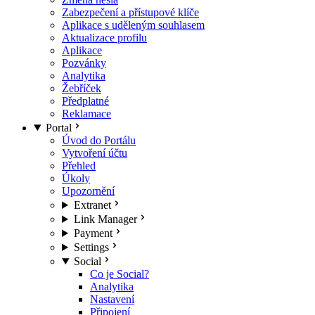
Zabezpečení a přístupové klíče
Aplikace s uděleným souhlasem
Aktualizace profilu
Aplikace
Pozvánky
Analytika
Žebříček
Předplatné
Reklamace
Portal
Úvod do Portálu
Vytvoření účtu
Přehled
Úkoly
Upozornění
Extranet
Link Manager
Payment
Settings
Social
Co je Social?
Analytika
Nastavení
Připojení