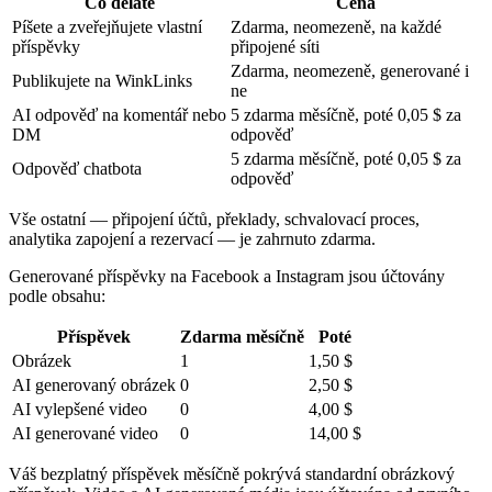
Co děláte
Cena
Píšete a zveřejňujete vlastní
Zdarma, neomezeně, na každé
příspěvky
připojené síti
Zdarma, neomezeně, generované i
Publikujete na WinkLinks
ne
AI odpověď na komentář nebo
5 zdarma měsíčně, poté 0,05 $ za
DM
odpověď
5 zdarma měsíčně, poté 0,05 $ za
Odpověď chatbota
odpověď
Vše ostatní — připojení účtů, překlady, schvalovací proces,
analytika zapojení a rezervací — je zahrnuto zdarma.
Generované příspěvky na Facebook a Instagram jsou účtovány
podle obsahu:
Příspěvek
Zdarma měsíčně
Poté
Obrázek
1
1,50 $
AI generovaný obrázek
0
2,50 $
AI vylepšené video
0
4,00 $
AI generované video
0
14,00 $
Váš bezplatný příspěvek měsíčně pokrývá standardní obrázkový