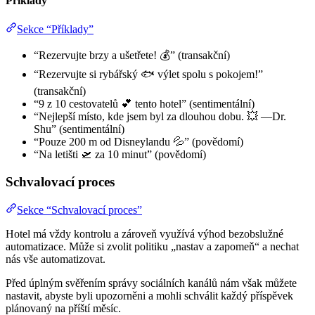
Příklady
Sekce “Příklady”
“Rezervujte brzy a ušetřete! 💰” (transakční)
“Rezervujte si rybářský 🐟 výlet spolu s pokojem!”
(transakční)
“9 z 10 cestovatelů 💕 tento hotel” (sentimentální)
“Nejlepší místo, kde jsem byl za dlouhou dobu. 💥 —Dr.
Shu” (sentimentální)
“Pouze 200 m od Disneylandu 💦” (povědomí)
“Na letišti 🛫 za 10 minut” (povědomí)
Schvalovací proces
Sekce “Schvalovací proces”
Hotel má vždy kontrolu a zároveň využívá výhod bezobslužné
automatizace. Může si zvolit politiku „nastav a zapomeň“ a nechat
nás vše automatizovat.
Před úplným svěřením správy sociálních kanálů nám však můžete
nastavit, abyste byli upozorněni a mohli schválit každý příspěvek
plánovaný na příští měsíc.