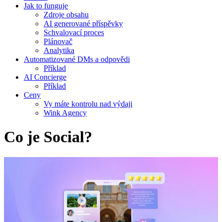
Jak to funguje
Zdroje obsahu
AI generované příspěvky
Schvalovací proces
Plánovač
Analytika
Automatizované DMs a odpovědi
Příklad
AI Concierge
Příklad
Ceny
Vy máte kontrolu nad výdaji
Wink Agency
Co je Social?