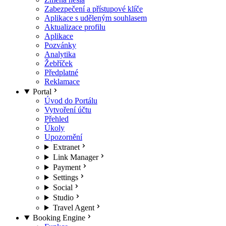
Zabezpečení a přístupové klíče
Aplikace s uděleným souhlasem
Aktualizace profilu
Aplikace
Pozvánky
Analytika
Žebříček
Předplatné
Reklamace
Portal
Úvod do Portálu
Vytvoření účtu
Přehled
Úkoly
Upozornění
Extranet
Link Manager
Payment
Settings
Social
Studio
Travel Agent
Booking Engine