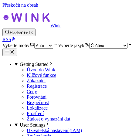
Přeskočit na obsah
Wink
Hledat
Ctrl
K
RSS
Vyberte motiv
Vyberte jazyk
Getting Started
Úvod do Wink
Klíčové funkce
Zákazníci
Registrace
Ceny
Porovnání
Bezpečnost
Lokalizace
Prostředí
Žádost o vymazání dat
User Settings
Uživatelská nastavení (IAM)
Změna hesla